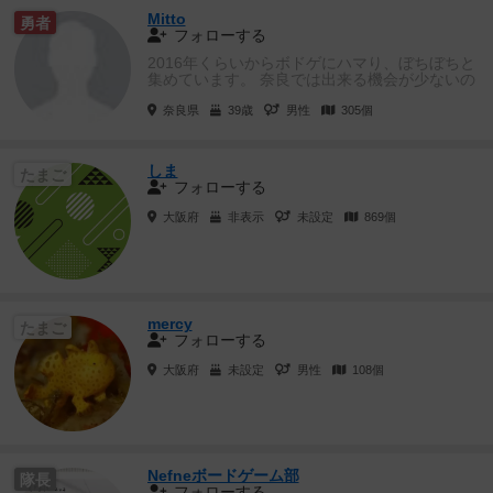
Mitto
勇者
フォローする
2016年くらいからボドゲにハマり、ぼちぼちと
集めています。 奈良では出来る機会が少ないの
で積みゲーも多いです。...
奈良県
39歳
男性
305個
しま
たまご
フォローする
大阪府
非表示
未設定
869個
mercy
たまご
フォローする
大阪府
未設定
男性
108個
Nefneボードゲーム部
隊長
フォローする