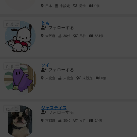
日本
未設定
男性
0個
とも
たまご
フォローする
大阪府
30代
男性
851個
ソイ
たまご
フォローする
未設定
未設定
未設定
0個
ジャスティス
たまご
フォローする
京都府
30代
女性
14個