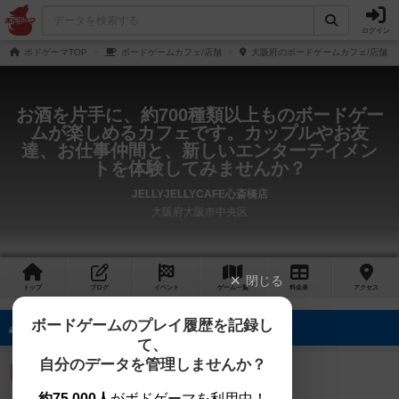
ログイン
ボドゲーマTOP
ボードゲームカフェ/店舗
大阪府のボードゲームカフェ/店舗
お酒を片手に、約700種類以上ものボードゲー
ムが楽しめるカフェです。カップルやお友
達、お仕事仲間と、新しいエンターテイメン
トを体験してみませんか？
JELLYJELLYCAFE心斎橋店
大阪府大阪市中央区
閉じる
トップ
ブログ
イベント
ゲーム
一覧
料金
表
アクセス
ボードゲームのプレイ履歴を記録し
89名のフォロワー
て、
自分のデータを管理しませんか？
たかとら
皇帝
フォローする
約75,000人
がボドゲーマを利用中！