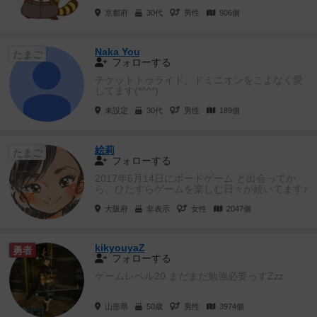
の出会いでした。 その後自分...
京都府
30代
男性
906個
Naka You
たまご
フォローする
チケットトゥライド、ドミニオンをこよなく愛
してます(*^^*)
未設定
30代
男性
189個
絵莉
たまご
フォローする
2017年6月14日にボードゲーム と出会ってか
ら、ひたすらゲームを楽しむ日々が続いてます♪
大阪府
非表示
女性
2047個
kikyouyaZ
勇者
フォローする
ゲームレベル20 まだまだ勉強必要っすZzz
山形県
50歳
男性
3974個