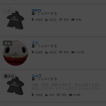
marcy
たまご
フォローする
大阪府
未設定
男性
97個
ぐり
貴族
フォローする
宮城県
未設定
男性
1417個
シュウ
新入り
フォローする
年齢、性別、経験を問わず、言わば誰でも楽し
めるようなボードゲームがたくさんあると良い
なと思います。
大阪府
40代
男性
679個