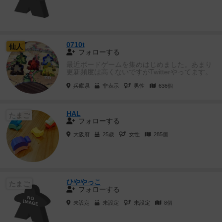
0710t
仙人
フォローする
最近ボードゲームを集めはじめました。あまり
更新頻度は高くないですがTwitterやってます。
@kt0710tk で...
兵庫県
非表示
男性
636個
HAL
たまご
フォローする
大阪府
25歳
女性
285個
ひややっこ
たまご
フォローする
未設定
未設定
未設定
8個