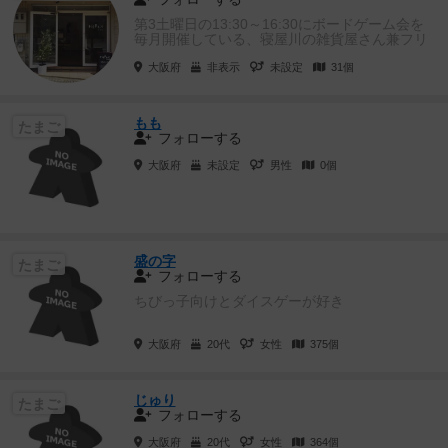
第3土曜日の13:30～16:30にボードゲーム会を
毎月開催している、寝屋川の雑貨屋さん兼フリ
ースペース・Nefu...
大阪府
非表示
未設定
31個
もも
たまご
フォローする
大阪府
未設定
男性
0個
盛の字
たまご
フォローする
ちびっ子向けとダイスゲーが好き
大阪府
20代
女性
375個
じゅり
たまご
フォローする
大阪府
20代
女性
364個