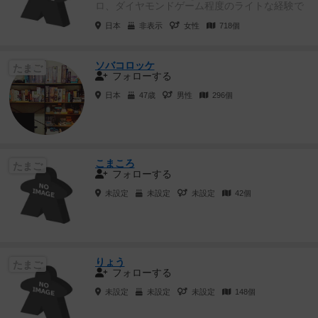
ロ、ダイヤモンドゲーム程度のライトな経験で
す。麻雀や人生ゲーム、桃...
日本
非表示
女性
718個
ソバコロッケ
たまご
フォローする
日本
47歳
男性
296個
こまころ
たまご
フォローする
未設定
未設定
未設定
42個
りょう
たまご
フォローする
未設定
未設定
未設定
148個