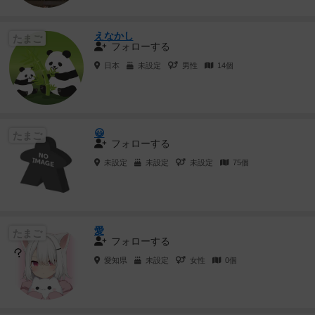
えなかし
たまご
フォローする
日本
未設定
男性
14個
😃
たまご
フォローする
未設定
未設定
未設定
75個
愛
たまご
フォローする
愛知県
未設定
女性
0個