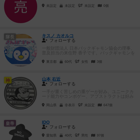
未設定
未設定
未設定
0個
キスノ カオルコ
隊長
フォローする
一般財団法人 日本バックギャモン協会の理事、
普及担当の来住野 香子です。バックギャモンを
半分にした「おさんぽギャモ...
東京都
60代
女性
3個
山本 右近
神
フォローする
一手が重く苦しめの重ゲーが好み。ユニークカ
ード能力やコンボゲー、アブストラクトは好み
から外れる傾向。好みのゲームと...
岡山県
非表示
未設定
647個
IDO
皇帝
フォローする
愛知県
40代
男性
97個