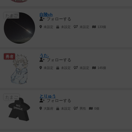
白陵ch
たまご
フォローする
未設定
未設定
未設定
133個
うた.
勇者
フォローする
未設定
未設定
未設定
145個
とりゅう
たまご
フォローする
大阪府
未設定
男性
0個