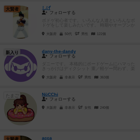
しげ
大賢者
フォローする
ボドゲ初心者です。 いろんな人達といろんなボ
ドゲをして楽しみたいです。 時期やオープンか
クローズかは未...
大阪府
50代
男性
122個
dany-the-dandy
新入り
フォローする
ダニーです。 本格的にボードゲームにハマった
きっかけはディクシット 重／軽ゲー問わず、楽
しむよりも楽しんで...
大阪府
非表示
男性
363個
NüCChi
たまご
フォローする
大阪府
非表示
女性
240個
acca
大賢者