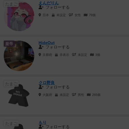
えんだりん
たまご
フォローする
日本
未設定
女性
79個
HideOut
皇帝
フォローする
京都府
非表示
未設定
3個
クロ野良
たまご
フォローする
大阪府
未設定
男性
265個
もり
たまご
フォローする