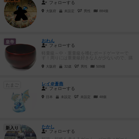
フォローする
大阪府
未設定
男性
884個
おわん
皇帝
フォローする
軽量級～中・重量級を嗜むボードゲーマーで
す！周りには重量級好きな人が少ないので、購
入したものは積むことがしばしばあ...
大阪府
32歳
男性
509個
レイ＠蒼燕
たまご
フォローする
日本
未設定
未設定
48個
たかし
新入り
フォローする