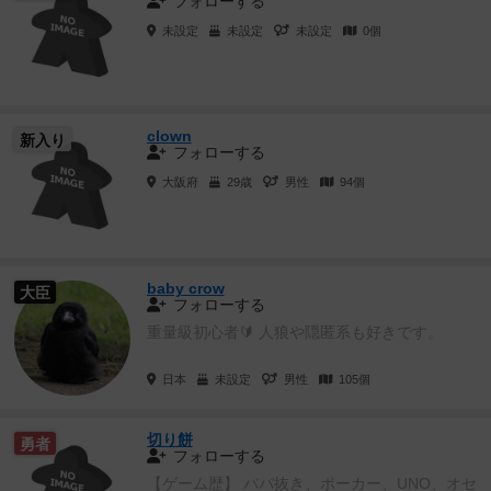
フォローする
未設定
未設定
未設定
0個
clown
新入り
フォローする
大阪府
29歳
男性
94個
baby crow
大臣
フォローする
重量級初心者🔰 人狼や隠匿系も好きです。
日本
未設定
男性
105個
切り餅
勇者
フォローする
【ゲーム歴】 ババ抜き、ポーカー、UNO、オセ