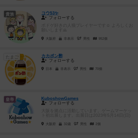
コウ53✨
貴族
フォローする
ボドゲ好きの人狼プレイヤーです☺️ よろしくお
願いします🙏
大阪府
非表示
男性
952個
カカポン酢
たまご
フォローする
日本
非表示
男性
70個
KuboshowGames
皇帝
フォローする
大阪を拠点に活動しています。ゲームマーケッ
ト初出展します。出展日は2023年5月14日(日)
です。よろしくお願いします。
大阪府
32歳
男性
2個