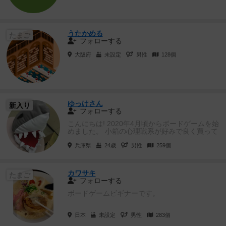
うたかめる
たまご
フォローする
大阪府
未設定
男性
128個
ゆっけさん
新入り
フォローする
こんにちは! 2020年4月頃からボードゲームを始
めました。 小箱の心理戦系が好みで良く買って
遊んでます。 ...
兵庫県
24歳
男性
259個
カワサキ
たまご
フォローする
ボードゲームビギナーです。
日本
未設定
男性
283個