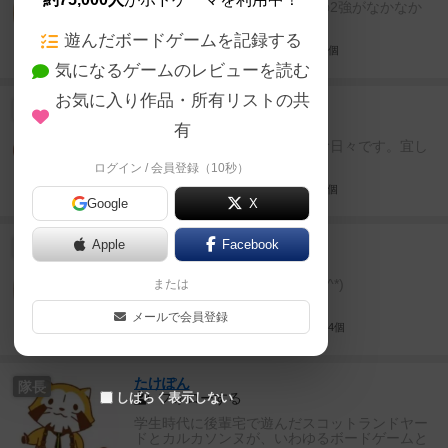
モダンアート、スカルキングの2強がなかなか
揺らがない。
遊んだボードゲームを記録する
東京都
30代
男性
777個
気になるゲームのレビューを読む
お気に入り作品・所有リストの共
ピアノ
たまご
フォローする
有
のんびりボードゲームを楽しむ日々です。宜し
くお願いします(*˙︶˙*)ﾉﾞ
ログイン / 会員登録（10秒）
日本
未設定
女性
436個
Google
X
ヤナギブソンSG
Apple
Facebook
新入り
フォローする
音楽とプリンが大好きです(*^_^*)
または
メールで会員登録
奈良県
34歳
男性
1014個
たけぽん
隊長
フォローする
しばらく表示しない
学生時代に後輩宅で遊んだスコットランドヤー
ドとカルカソンヌが、いわゆるボードゲームと