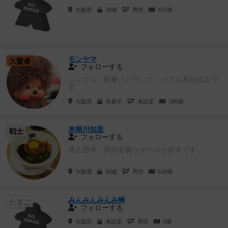
大阪府
28歳
男性
417個
モンヤマ
大賢者
フォローする
シンプル・軽量・バランス・パズル系が好みで
す
大阪府
非表示
未設定
168個
来栖川知里
戦士
フォローする
運と思考、両方必要なゲームが好きです。
大阪府
50歳
男性
628個
みんみんみんみ蝉
たまご
フォローする
大阪府
未設定
男性
0個