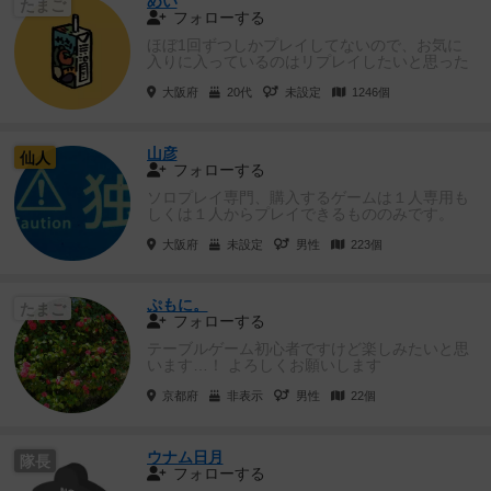
めい
たまご
フォローする
ほぼ1回ずつしかプレイしてないので、お気に
入りに入っているのはリプレイしたいと思った
ゲームです🙋🏻‍♀️
大阪府
20代
未設定
1246個
山彦
仙人
フォローする
ソロプレイ専門、購入するゲームは１人専用も
しくは１人からプレイできるもののみです。
（協力ゲームや２人用ゲームにも興...
大阪府
未設定
男性
223個
ぷもに。
たまご
フォローする
テーブルゲーム初心者ですけど楽しみたいと思
います…！ よろしくお願いします
京都府
非表示
男性
22個
ウナム日月
隊長
フォローする