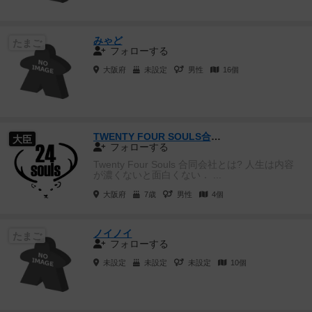
みゃど
たまご
フォローする
大阪府
未設定
男性
16個
TWENTY FOUR SOULS合同会社
大臣
フォローする
Twenty Four Souls 合同会社とは? 人生は内容
が濃くないと面白くない． ...
大阪府
7歳
男性
4個
ノイノイ
たまご
フォローする
未設定
未設定
未設定
10個