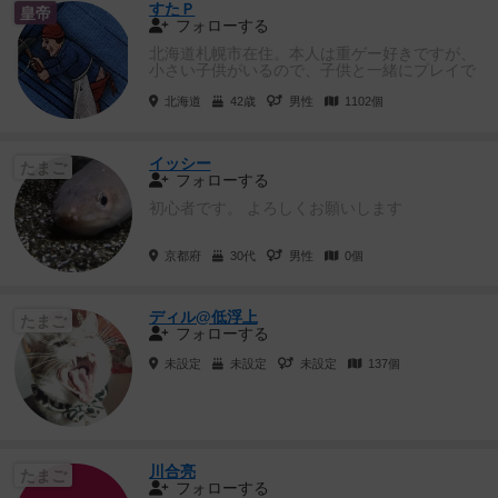
すたＰ
皇帝
フォローする
北海道札幌市在住。本人は重ゲー好きですが、
小さい子供がいるので、子供と一緒にプレイで
きるゲームも好き。
北海道
42歳
男性
1102個
イッシー
たまご
フォローする
初心者です。 よろしくお願いします
京都府
30代
男性
0個
ディル@低浮上
たまご
フォローする
未設定
未設定
未設定
137個
川合亮
たまご
フォローする