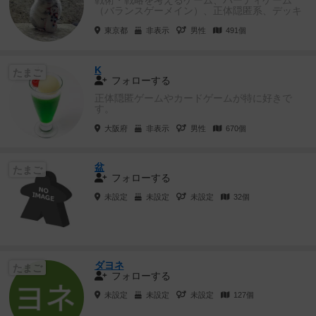
戦術・戦略を考えるゲーム、パーティゲーム
（バランスゲーメイン）、正体隠匿系、デッキ
構築が好きです。 トリテはあん...
東京都
非表示
男性
491個
K
たまご
フォローする
正体隠匿ゲームやカードゲームが特に好きで
す。
大阪府
非表示
男性
670個
盆
たまご
フォローする
未設定
未設定
未設定
32個
ダヨネ
たまご
フォローする
未設定
未設定
未設定
127個