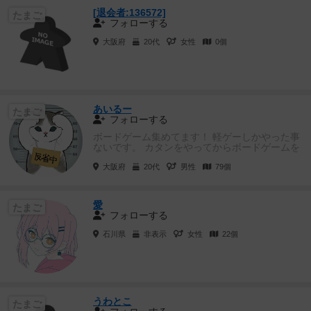
[退会者:136572]
たまご
フォローする
大阪府
20代
女性
0個
あいるー
たまご
フォローする
ボードゲーム集めてます！ 軽ゲーしかやった事
ないです。 カタンをやってからボードゲームを
もっと知りたいと思い色...
大阪府
20代
男性
79個
愛
たまご
フォローする
石川県
非表示
女性
22個
うわとこ
たまご