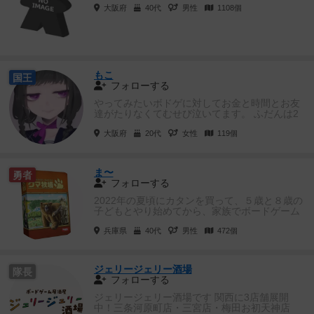
大阪府
40代
男性
1108個
もこ
国王
フォローする
やってみたいボドゲに対してお金と時間とお友
達がたりなくてむせび泣いてます。 ふだんは2
人で遊ぶことが多いので...
大阪府
20代
女性
119個
ま〜
勇者
フォローする
2022年の夏頃にカタンを買って、５歳と８歳の
子どもとやり始めてから、家族でボードゲーム
にはまっています。子ども...
兵庫県
40代
男性
472個
ジェリージェリー酒場
隊長
フォローする
ジェリージェリー酒場です 関西に3店舗展開
中！三条河原町店・三宮店・梅田お初天神店