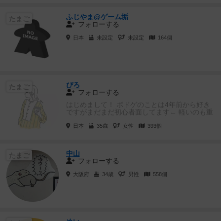
ふじやま@ゲーム垢
たまご
フォローする
日本
未設定
未設定
164個
ぴろ
たまご
フォローする
はじめまして！ ボドゲのことは4年前から好き
ですがまだまだ初心者面してます← 軽いのも重
いのも知らないボドゲを...
日本
35歳
女性
393個
中山
たまご
フォローする
大阪府
34歳
男性
558個