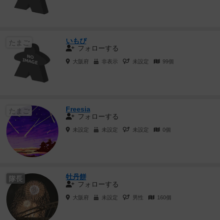
いもぴ
たまご
フォローする
大阪府
非表示
未設定
99個
Freesia
たまご
フォローする
未設定
未設定
未設定
0個
牡丹餅
隊長
フォローする
大阪府
未設定
男性
160個