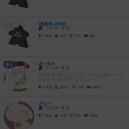
[退会者:14918]
たまご
フォローする
大阪府
20代
女性
0個
あーちゃ
国王
フォローする
家族全員で遊べるような、わいわい系のゲーム
が好き 直感と運でプレイします！
大阪府
非表示
女性
689個
さりー
たまご
フォローする
大阪府
37歳
女性
356個