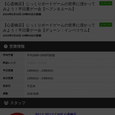
【心斎橋店】じっくりボードゲームの世界に浸かって
イベント
みよう！平日重ゲー会【ヘブン＆エール】
2024年6月18日 20時05分の投稿
【心斎橋店】じっくりボードゲームの世界に浸かって
イベント
みよう！平日重ゲー会【デューン：インペリウム】
2024年5月28日 20時09分の投稿
営業情報
平均予算
平均1800~2000円前後
料金レンジ
未登録～
未登録
平日営業
13時00分～23時00分
休日営業
13時00分～23時00分
定休日
不定休
席数
18卓36席
スタッフ
JELLY JELLY CAFE 心斎橋店