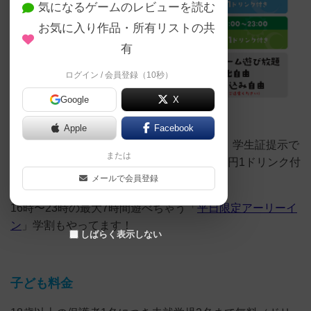
気になるゲームのレビューを読む
お気に入り作品・所有リストの共
有
ログイン / 会員登録（10秒）
Google
X
学生料金
Apple
Facebook
平日のデイタイム（13:00〜18:00）に限り、学生証提示で
または
通常1,800円1ドリンク付きのところ、1,200円1ドリンク付
きでご利用いただけます。詳しくは
こちら
メールで会員登録
16時〜23時の最大7時間遊べちゃう「
平日限定アーリーイ
ン
」学割もやってます！
しばらく表示しない
子ども料金