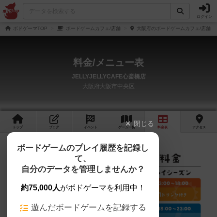
ログイン
ボドゲーマTOP
ボードゲームカフェ/店舗
大阪府のボードゲームカフェ/店舗
料金/メニュー表
JELLYJELLYCAFE心斎橋店
大阪府大阪市中央区
閉じる
トップ
ブログ
イベント
ゲーム
一覧
料金
表
アクセス
ボードゲームのプレイ履歴を記録し
て、
自分のデータを管理しませんか？
約75,000人
がボドゲーマを利用中！
遊んだボードゲームを記録する