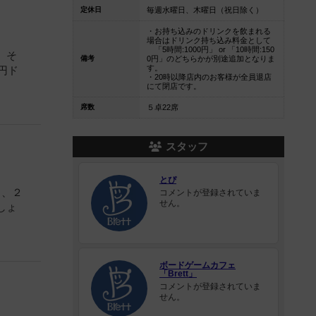
定休日
毎週水曜日、木曜日（祝日除く）
・お持ち込みのドリンクを飲まれる
場合はドリンク持ち込み料金として
「5時間:1000円」 or 「10時間:150
。そ
備考
0円」のどちらかが別途追加となりま
す。
円ド
・20時以降店内のお客様が全員退店
にて閉店です。
席数
５卓22席
スタッフ
とぴ
と、２
コメントが登録されていま
せん。
しょ
ボードゲームカフェ
「Brett」
コメントが登録されていま
せん。