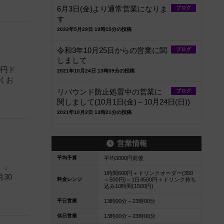
6月3日(金)より通常営業になりま
ブログ
す
2022年5月29日 19時15分の投稿
令和3年10月25日からの営業に関
ブログ
しまして
0円ド
2021年10月24日 13時39分の投稿
くお
リバウンド防止処置中の営業に
ブログ
関しまして(10月1日(金)～10月24日(日))
2021年10月2日 13時21分の投稿
営業情報
平均予算
平均3000円前後
）」
1時間600円＋ドリンクオーダー(350
30
料金レンジ
～500円)～1日4500円＋ドリンク持ち
込み10時間(1500円)
平日営業
13時00分～23時00分
休日営業
13時00分～23時00分