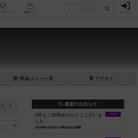
ログイン
フェ/店舗
人気ボードゲーム
通販ストア
料金
/メニュー
表
アクセス
最新のお知らせ
ます。ま
3月もご利用ありがとうございま
ブログ
した
2026年3月30日 15時38分の投稿