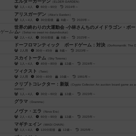
エルダーガーデン
（ELDER GARDEN）
1人～4人
60分～90分
2024年～
アリスガーデン
（Alice's Garden）
1人～4人
30分前後
8歳～
2020年～
世界の終わりの大運動会 -小林さんちのメイドラゴン・ボ
ム-
（Sekai no owari no daiundoukai）
2人～4人
30分前後
8歳～
2025年～
ドーフロマンティック ボードゲーム：対決
（Dorfromantik: The 
2人用
30分～45分
8歳～
2023年～
スカイトーテム
（Sky Totems）
1人～4人
40分～80分
12歳～
2024年～
ツィクスト
（Twixt）
2人用
30分～40分
10歳～
1961年～
クリプトコレクター：新版
（Crypto Collector: An auction board game as a
owner）
1人～4人
30分～60分
12歳～
2023年～
グラマ
（Gramma）
ノヴァ・エラ
（Nova Era）
2人～4人
60分～90分
12歳～
2025年～
マギチェイン
（MAGI CHAIN）
1人～4人
120分前後
12歳～
2025年～