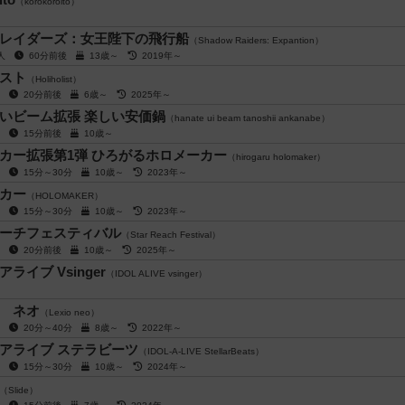
（korokoroito）
レイダーズ：女王陛下の飛行船
（Shadow Raiders: Expantion）
0人
60分前後
13歳～
2019年～
スト
（Holiholist）
人
20分前後
6歳～
2025年～
いビーム拡張 楽しい安価鍋
（hanate ui beam tanoshii ankanabe）
人
15分前後
10歳～
カー拡張第1弾 ひろがるホロメーカー
（hirogaru holomaker）
人
15分～30分
10歳～
2023年～
カー
（HOLOMAKER）
人
15分～30分
10歳～
2023年～
ーチフェスティバル
（Star Reach Festival）
人
20分前後
10歳～
2025年～
ライブ Vsinger
（IDOL ALIVE vsinger）
 ネオ
（Lexio neo）
人
20分～40分
8歳～
2022年～
アライブ ステラビーツ
（IDOL-A-LIVE StellarBeats）
人
15分～30分
10歳～
2024年～
（Slide）