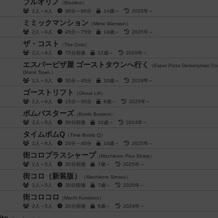
ブルオリノ
（Bluolino）
2人～4人
30分～60分
14歳～
2025年～
ミミックマンション
（Mimic Mansion）
2人～4人
45分～75分
14歳～
2025年～
ザ・コスト
（The Cost）
2人～4人
75分前後
12歳～
2020年～
エスパーピザ屋 ゴーストタウンへ行く
（Esper Pizza Deriveryman Co
Ghost Town.）
2人～3人
30分～45分
10歳～
2018年～
ゴーストリフト
（Ghost Lift）
2人～6人
15分～30分
8歳～
2025年～
ボムバスターズ
（Bomb Busters）
2人～5人
30分前後
10歳～
2024年～
タイムボムQ
（Time Bomb Q）
2人～8人
20分～40分
10歳～
2025年～
街コロプラスシャープ
（Machikoro Plus Sharp）
2人～5人
30分前後
7歳～
2025年～
街コロ（新装版）
（Machikoro Sinsou）
2人～5人
30分前後
7歳～
2025年～
街コロコロ
（Machi Korokoro）
2人～5人
20分前後
6歳～
2024年～
to