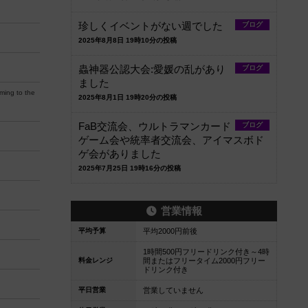
珍しくイベントがない週でした
ブログ
2025年8月8日 19時10分の投稿
蟲神器公認大会:愛媛の乱があり
ブログ
ました
ming to the
2025年8月1日 19時20分の投稿
FaB交流会、ウルトラマンカード
ブログ
ゲーム会や統率者交流会、アイマスボド
ゲ会がありました
2025年7月25日 19時16分の投稿
営業情報
平均予算
平均2000円前後
1時間500円フリードリンク付き～4時
料金レンジ
間またはフリータイム2000円フリー
ドリンク付き
平日営業
営業していません