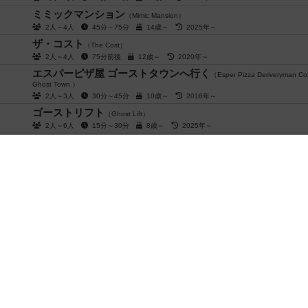
ミミックマンション
（Mimic Mansion）
2人～4人
45分～75分
14歳～
2025年～
ザ・コスト
（The Cost）
2人～4人
75分前後
12歳～
2020年～
エスパーピザ屋 ゴーストタウンへ行く
（Esper Pizza Deriveryman Co
Ghost Town.）
2人～3人
30分～45分
10歳～
2018年～
ゴーストリフト
（Ghost Lift）
2人～6人
15分～30分
8歳～
2025年～
ボムバスターズ
（Bomb Busters）
2人～5人
30分前後
10歳～
2024年～
タイムボムQ
（Time Bomb Q）
2人～8人
20分～40分
10歳～
2025年～
街コロプラスシャープ
（Machikoro Plus Sharp）
2人～5人
30分前後
7歳～
2025年～
街コロ（新装版）
（Machikoro Sinsou）
2人～5人
30分前後
7歳～
2025年～
街コロコロ
（Machi Korokoro）
2人～5人
20分前後
6歳～
2024年～