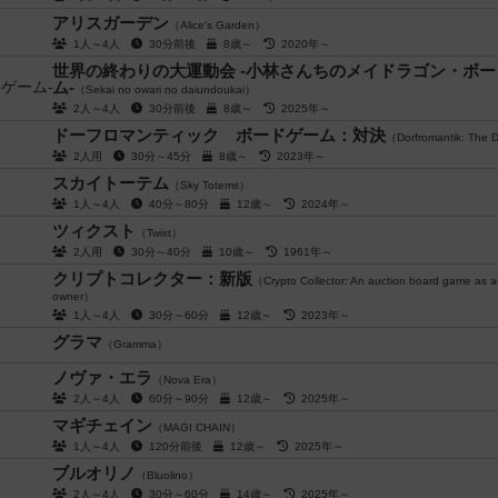
アリスガーデン
（Alice's Garden）
1人～4人
30分前後
8歳～
2020年～
世界の終わりの大運動会 -小林さんちのメイドラゴン・ボ
ム-
（Sekai no owari no daiundoukai）
2人～4人
30分前後
8歳～
2025年～
ドーフロマンティック ボードゲーム：対決
（Dorfromantik: The 
2人用
30分～45分
8歳～
2023年～
スカイトーテム
（Sky Totems）
1人～4人
40分～80分
12歳～
2024年～
ツィクスト
（Twixt）
2人用
30分～40分
10歳～
1961年～
クリプトコレクター：新版
（Crypto Collector: An auction board game as a
owner）
1人～4人
30分～60分
12歳～
2023年～
グラマ
（Gramma）
ノヴァ・エラ
（Nova Era）
2人～4人
60分～90分
12歳～
2025年～
マギチェイン
（MAGI CHAIN）
1人～4人
120分前後
12歳～
2025年～
ブルオリノ
（Bluolino）
2人～4人
30分～60分
14歳～
2025年～