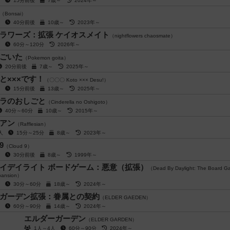
人
15分前後
7歳～
2024年～
（Bonsai）
人
40分前後
10歳～
2023年～
ラワーズ：拡張 ケイオスメイト
（nightflowers chaosmate）
人
60分～120分
2026年～
ごいた
（Pokemon goita）
20分前後
7歳～
2025年～
と×××です！
（〇〇〇 Koto ××× Desu!）
人
15分前後
13歳～
2025年～
ラのおしごと
（Cinderella no Oshigoto）
40分～60分
10歳～
2015年～
アン
（Rafflesian）
0人
15分～25分
8歳～
2023年～
9
（Cloud 9）
人
30分前後
8歳～
1999年～
イデイライト ボードゲーム：悪意（拡張）
（Dead By Daylight: The Board G
xpansion）
人
30分～60分
18歳～
2024年～
ガーデン拡張：眷属との契約
（ELDER GAEDEN）
人
60分～90分
14歳～
2024年～
エルダーガーデン
（ELDER GARDEN）
1人～4人
60分～90分
2024年～