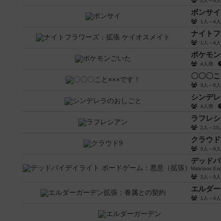
2人～6
ボンサイ
1人～4
ナイトフ
1人～4
ポケモン
4人用
〇〇〇こ
3人～6
シンデレ
4人用
ラフレシ
2人～1
クラウド
3人～6
デッドバ
Malicious E
3人～5
エルダー
1人～4