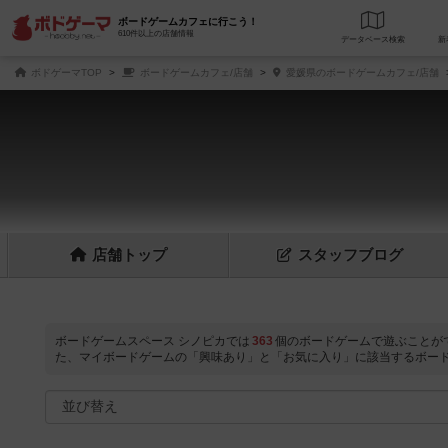
ボードゲームカフェに行こう！
610件以上の店舗情報
データベース
検
ボドゲーマTOP
ボードゲームカフェ/店舗
愛媛県のボードゲームカフェ/店舗
店舗
トップ
スタッフ
ブログ
ボードゲームスペース シノピカでは
363
個のボードゲームで遊ぶことが
た、マイボードゲームの「興味あり」と「お気に入り」に該当するボー