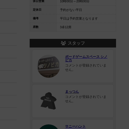
休日営業
10時00分～20時00分
定休日
予約がない平日
備考
平日は予約営業となります
席数
3卓12席
スタッフ
ボードゲームスペース シノ
ピカ
コメントが登録されていま
せん。
まっつん
コメントが登録されていま
せん。
サニーハント