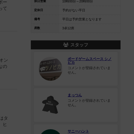
休日営業
10時00分～20時00分
ボー
って
定休日
予約がない平日
備考
平日は予約営業となります
席数
3卓12席
スタッフ
ボードゲームスペース シノ
オン
ピカ
なの
コメントが登録されていま
せん。
まっつん
コメントが登録されていま
せん。
はタ
、ヒ
サニーハント