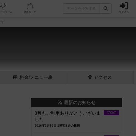
ログイン
フェ/店舗
人気ボードゲーム
通販ストア
ます
料金
/メニュー
表
アクセス
最新のお知らせ
3月もご利用ありがとうございま
ブログ
した
。
2026年3月30日 15時38分の投稿