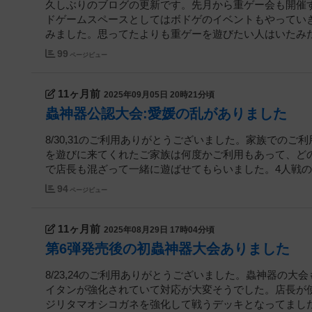
久しぶりのブログの更新です。先月から重ゲー会も開催
ドゲームスペースとしてはボドゲのイベントもやってい
みました。思ってたよりも重ゲーを遊びたい人はいたみたい
99
ページビュー
11ヶ月前
2025年09月05日 20時21分頃
蟲神器公認大会:愛媛の乱がありました
8/30,31のご利用ありがとうございました。家族での
を遊びに来てくれたご家族は何度かご利用もあって、ど
で店長も混ざって一緒に遊ばせてもらいました。4人戦のド
94
ページビュー
11ヶ月前
2025年08月29日 17時04分頃
第6弾発売後の初蟲神器大会ありました
8/23,24のご利用ありがとうございました。蟲神器の
イタンが強化されていて対応が大変そうでした。店長が
ジリタマオシコガネを強化して戦うデッキとなってました。