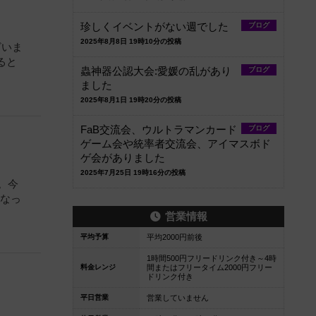
珍しくイベントがない週でした
ブログ
2025年8月8日 19時10分の投稿
ざいま
ると
蟲神器公認大会:愛媛の乱があり
ブログ
ました
2025年8月1日 19時20分の投稿
FaB交流会、ウルトラマンカード
ブログ
ゲーム会や統率者交流会、アイマスボド
ゲ会がありました
2025年7月25日 19時16分の投稿
。今
となっ
営業情報
平均予算
平均2000円前後
1時間500円フリードリンク付き～4時
料金レンジ
間またはフリータイム2000円フリー
ドリンク付き
平日営業
営業していません