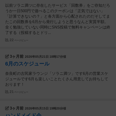
以前ソラニ満ツに存在したサービス「回数券」をご存知だろ
うか一日500円で遊べるこのクーポンは「正気ではない」
「計算できないの？」と各方面から心配されたのだそしてま
たこの回数券を6月から発行しようと思うなんと実質半額。
全く勉強していない同時にSNS投稿で無料キャンペーンは終
了する（投稿するとドリ...
22
ページビュー
3ヶ月前
2026年05月21日 18時17分頃
6月のスケジュール
奈良町の古民家ラウンジ「ソラニ満ツ」です6月の営業スケ
ジュールです6月も楽しいことたくさん用意してお待ちして
おります！
21
ページビュー
3ヶ月前
2026年05月15日 19時20分頃
ハンドメイド会