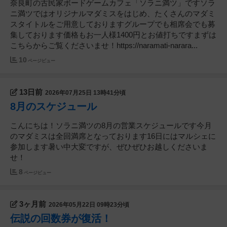
奈良町の古民家ボードゲームカフェ「ソラニ満ツ」ですソラ
ニ満ツではオリジナルマダミスをはじめ、たくさんのマダミ
スタイトルをご用意しておりますグループでも相席会でも募
集しております価格もお一人様1400円とお値打ちですまずは
こちらからご覧くださいませ！https://naramati-narara...
10
ページビュー
13日前
2026年07月25日 13時41分頃
8月のスケジュール
こんにちは！ソラニ満ツの8月の営業スケジュールです今月
のマダミスは全回満席となっております16日にはマルシェに
参加します暑い中大変ですが、ぜひぜひお越しくださいま
せ！
8
ページビュー
3ヶ月前
2026年05月22日 09時23分頃
伝説の回数券が復活！