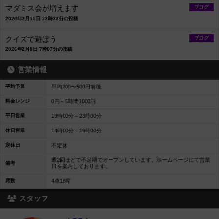
マダミス会が増えます
ブログ
2026年2月15日 23時33分の投稿
クイズで遊ぼう
ブログ
2026年2月8日 7時07分の投稿
営業情報
平均予算
平均200〜500円前後
料金レンジ
0円～5時間1000円
平日営業
19時00分～23時00分
休日営業
14時00分～19時00分
定休日
不定休
週2回ほどで不定期でオープンしています。ホームページにて営業
備考
日を案内しております。
席数
4卓18席
スタッフ