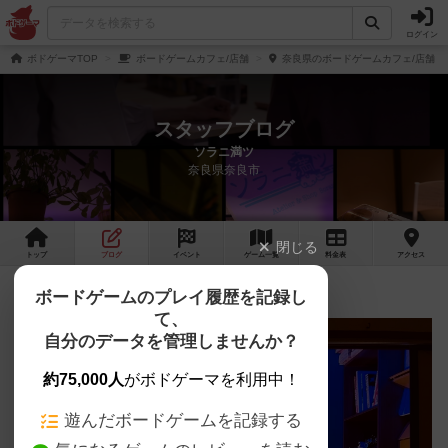
ログイン
ボドゲーマTOP
ボードゲームカフェ/店舗
奈良県のボードゲームカフェ/店舗
スタッフブログ
ソラニ満ツ
奈良県奈良市
閉じる
トップ
ブログ
イベント
ゲーム
一覧
料金
表
アクセス
7月の営業スケジュールです
ボードゲームのプレイ履歴を記録し
て、
自分のデータを管理しませんか？
約75,000人
がボドゲーマを利用中！
遊んだボードゲームを記録する