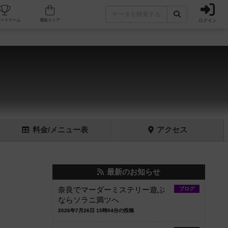
ログイン
フェ/店舗
人気ボードゲーム
通販ストア
料金
/メニュー
表
アクセス
最新のお知らせ
奈良でマーダーミステリー遊ぶ
ブログ
ならソラニ満ツへ
2026年7月26日 15時04分の投稿