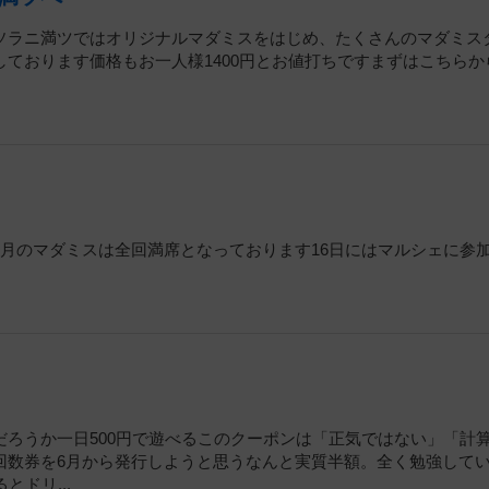
ソラニ満ツではオリジナルマダミスをはじめ、たくさんのマダミス
ております価格もお一人様1400円とお値打ちですまずはこちらか
月のマダミスは全回満席となっております16日にはマルシェに参
ろうか一日500円で遊べるこのクーポンは「正気ではない」「計
回数券を6月から発行しようと思うなんと実質半額。全く勉強して
ドリ...