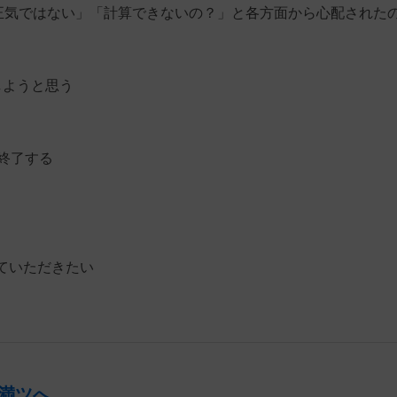
「正気ではない」「計算できないの？」と各方面から心配された
しようと思う
終了する
）
ていただきたい
満ツへ