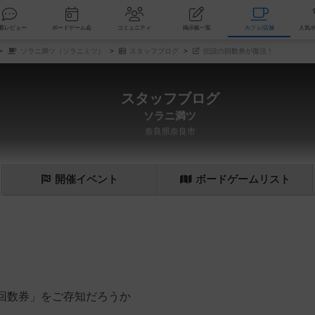
索
新着レビュー
ボードゲーム会
コミュニティ
掲示板一覧
カ
ソラニ満ツ（ソラニミツ）
スタッフブログ
伝説の回数券が復活！
スタッフブログ
ソラニ満ツ
奈良県奈良市
開催
イベント
ボード
ゲーム
リスト
回数券」をご存知だろうか