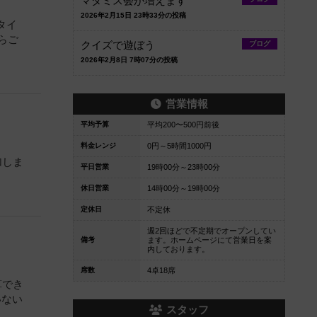
マダミス会が増えます
2026年2月15日 23時33分の投稿
タイ
らご
クイズで遊ぼう
ブログ
2026年2月8日 7時07分の投稿
営業情報
平均予算
平均200〜500円前後
料金レンジ
0円～5時間1000円
加しま
平日営業
19時00分～23時00分
休日営業
14時00分～19時00分
定休日
不定休
週2回ほどで不定期でオープンしてい
備考
ます。ホームページにて営業日を案
内しております。
席数
4卓18席
算でき
いない
スタッフ