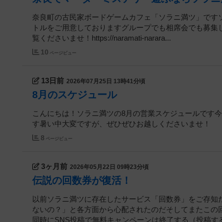
奈良町の古民家ボードゲームカフェ「ソラニ満ツ」です
トルをご用意しておりますグループでも相席会でも募集し
覧くださいませ！https://naramati-narara...
10
ページビュー
13日前
2026年07月25日 13時41分頃
8月のスケジュール
こんにちは！ソラニ満ツの8月の営業スケジュールです今
す暑い中大変ですが、ぜひぜひお越しくださいませ！
8
ページビュー
3ヶ月前
2026年05月22日 09時23分頃
伝説の回数券が復活！
以前ソラニ満ツに存在したサービス「回数券」をご存知だ
ないの？」と各方面から心配されたのだそしてまたこの
同時にSNS投稿で無料キャンペーンは終了する（投稿すると