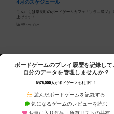
4月のスケジュール
こんにちは奈良町のボードゲームカフェ「ソラニ満ツ」
上げます！
46
ページビュー
ボードゲームのプレイ履歴を記録して
自分のデータを管理しませんか？
約75,000人
がボドゲーマを利用中！
ボドゲーマTOP
ボードゲーム通販
遊んだボードゲームを記録する
気になるゲームのレビューを読む
ボードゲームを検索する
新作・再入荷情報
お気に入り作品・所有リストの共有