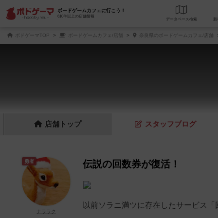
ボードゲームカフェに行こう！
610件以上の店舗情報
データベース
検
ボドゲーマTOP
ボードゲームカフェ/店舗
奈良県のボードゲームカフェ/店舗
店舗
トップ
スタッフ
ブログ
勇者
伝説の回数券が復活！
以前ソラニ満ツに存在したサービス「
ナララク