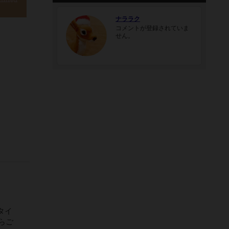
ナララク
コメントが登録されていま
せん。
タイ
らご