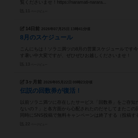
覧くださいませ！https://naramati-narara...
11
ページビュー
14日前
2026年07月25日 13時41分頃
8月のスケジュール
こんにちは！ソラニ満ツの8月の営業スケジュールです今
す暑い中大変ですが、ぜひぜひお越しくださいませ！
13
ページビュー
3ヶ月前
2026年05月22日 09時23分頃
伝説の回数券が復活！
以前ソラニ満ツに存在したサービス「回数券」をご存知だ
ないの？」と各方面から心配されたのだそしてまたこの
同時にSNS投稿で無料キャンペーンは終了する（投稿すると
22
ページビュー