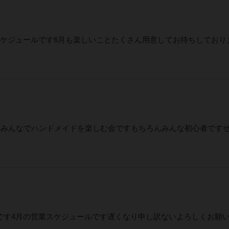
スケジュールです6月も楽しいことたくさん用意してお待ちしており
！みんなでハンドメイドを楽しむ会ですもちろんみんな初心者です
です4月の営業スケジュールです遅くなり申し訳ないよろしくお願