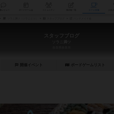
索
新着レビュー
ボードゲーム会
コミュニティ
掲示板一覧
カ
ソラニ満ツ（ソラニミツ）
スタッフブログ
ハンドメイド会
スタッフブログ
ソラニ満ツ
奈良県奈良市
開催
イベント
ボード
ゲーム
リスト