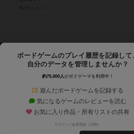
47
ページビュー
ボードゲームのプレイ履歴を記録して
自分のデータを管理しませんか？
約75,000人
がボドゲーマを利用中！
ボドゲーマTOP
ボードゲーム通販
遊んだボードゲームを記録する
気になるゲームのレビューを読む
ボードゲームを検索する
新作・再入荷情報
お気に入り作品・所有リストの共有
ボードゲームの新着レビュー
定番ボードゲームの通販
ボードゲーム会情報
国産ボードゲームの通販
ログイン / 会員登録（10秒）
メカニクス特集
子供向けボードゲームの