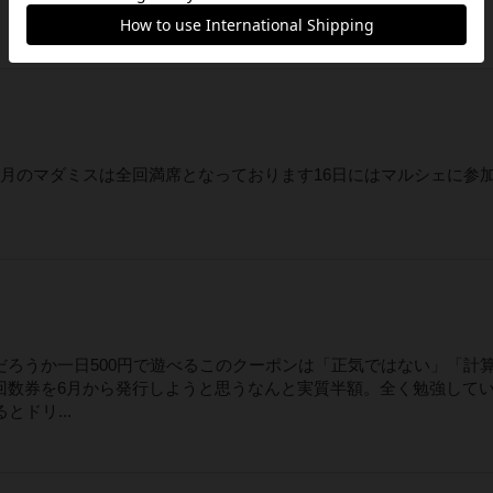
月のマダミスは全回満席となっております16日にはマルシェに参
ろうか一日500円で遊べるこのクーポンは「正気ではない」「計
回数券を6月から発行しようと思うなんと実質半額。全く勉強して
ドリ...