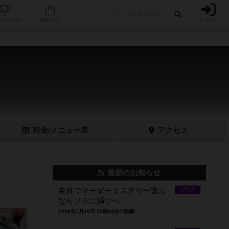
ログイン
フェ/店舗
人気ボードゲーム
通販ストア
料金
/メニュー
表
アクセス
最新のお知らせ
奈良でマーダーミステリー遊ぶ
ブログ
ならソラニ満ツへ
2026年7月26日 15時04分の投稿