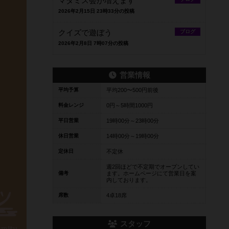
マダミス会が増えます
2026年2月15日 23時33分の投稿
クイズで遊ぼう
ブログ
2026年2月8日 7時07分の投稿
営業情報
平均予算
平均200〜500円前後
料金レンジ
0円～5時間1000円
平日営業
19時00分～23時00分
休日営業
14時00分～19時00分
定休日
不定休
週2回ほどで不定期でオープンしてい
備考
ます。ホームページにて営業日を案
内しております。
席数
4卓18席
スタッフ