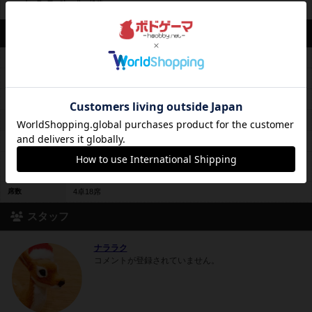
2026年2月8日 7時07分の投稿
営業情報
平均予算
平均200〜500円前後
料金レンジ
0円～5時間1000円
平日営業
19時00分～23時00分
休日営業
14時00分～19時00分
定休日
不定休
週2回ほどで不定期でオープンしています。ホームページにて営業
備考
日を案内しております。
席数
4卓18席
スタッフ
ナララク
コメントが登録されていません。