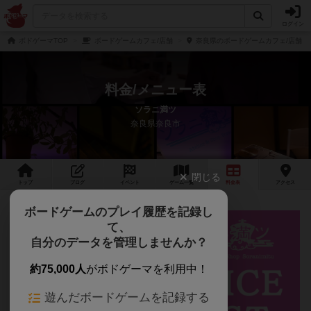
ログイン
ボドゲーマTOP
ボードゲームカフェ/店舗
奈良県のボードゲームカフェ/店舗
料金/メニュー表
ソラニ満ツ
奈良県奈良市
閉じる
トップ
ブログ
イベント
ゲーム
一覧
料金
表
アクセス
ボードゲームのプレイ履歴を記録し
て、
自分のデータを管理しませんか？
約75,000人
がボドゲーマを利用中！
遊んだボードゲームを記録する