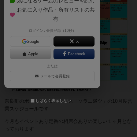
気になるゲームのレビューを読む
お気に入り作品・所有リストの共
有
ログイン / 会員登録（10秒）
Google
X
Apple
Facebook
または
メールで会員登録
奈良町のボードゲームスペース「ソラニ満ツ」の10月度営
しばらく表示しない
業スケジュールです
今月もイベントあり定番の相席会ありの楽しい１ヶ月とな
っております