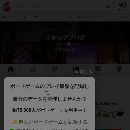
ログイン
ボドゲーマTOP
ボードゲームカフェ/店舗
奈良県のボードゲームカフェ/店舗
スタッフブログ
ソラニ満ツ
奈良県奈良市
閉じる
トップ
ブログ
イベント
ゲーム
一覧
料金
表
アクセス
10月のスケジュール
ボードゲームのプレイ履歴を記録し
て、
自分のデータを管理しませんか？
約75,000人
がボドゲーマを利用中！
遊んだボードゲームを記録する