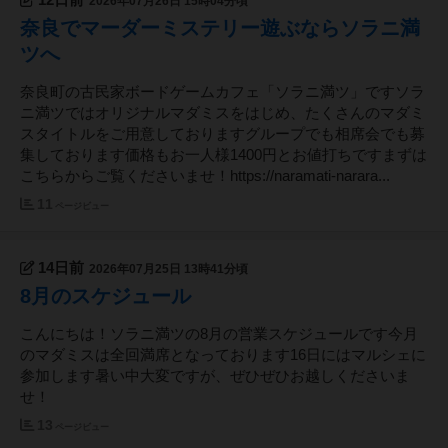
2026年07月26日 15時04分頃
奈良でマーダーミステリー遊ぶならソラニ満
ツへ
奈良町の古民家ボードゲームカフェ「ソラニ満ツ」ですソラ
ニ満ツではオリジナルマダミスをはじめ、たくさんのマダミ
スタイトルをご用意しておりますグループでも相席会でも募
集しております価格もお一人様1400円とお値打ちですまずは
こちらからご覧くださいませ！https://naramati-narara...
11
ページビュー
14日前
2026年07月25日 13時41分頃
8月のスケジュール
こんにちは！ソラニ満ツの8月の営業スケジュールです今月
のマダミスは全回満席となっております16日にはマルシェに
参加します暑い中大変ですが、ぜひぜひお越しくださいま
せ！
13
ページビュー