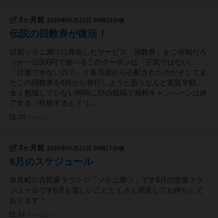
3ヶ月前
2026年05月22日 09時23分頃
伝説の回数券が復活！
以前ソラニ満ツに存在したサービス「回数券」をご存知だろ
うか一日500円で遊べるこのクーポンは「正気ではない」
「計算できないの？」と各方面から心配されたのだそしてま
たこの回数券を6月から発行しようと思うなんと実質半額。
全く勉強していない同時にSNS投稿で無料キャンペーンは終
了する（投稿するとドリ...
22
ページビュー
3ヶ月前
2026年05月21日 18時17分頃
6月のスケジュール
奈良町の古民家ラウンジ「ソラニ満ツ」です6月の営業スケ
ジュールです6月も楽しいことたくさん用意してお待ちして
おります！
21
ページビュー