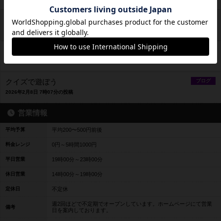
3月から料金が変更になります
ブログ
2026年2月23日 22時33分の投稿
マダミス会が増えます
ブログ
2026年2月15日 23時33分の投稿
クイズで遊ぼう
ブログ
2026年2月8日 7時07分の投稿
営業情報
平均予算
平均200〜500円前後
料金レンジ
0円～5時間1000円
平日営業
19時00分～23時00分
休日営業
14時00分～19時00分
定休日
不定休
週2回ほどで不定期でオープンしています。ホームページにて営業
備考
日を案内しております。