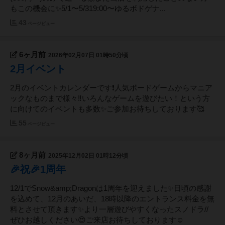
もこの機会に✨️5/1〜5/319:00〜ゆるボドゲナ...
43
ページビュー
6ヶ月前
2026年02月07日 01時50分頃
2月イベント
2月のイベントカレンダーです❗️人気ボードゲームからマニア
ックなものまで様々‼️いろんなゲームを遊びたい！という方
に向けてのイベントも多数✨️ご参加お待ちしております🥰
55
ページビュー
8ヶ月前
2025年12月02日 01時12分頃
🎉祝🎉1周年
12/1でSnow&amp;Dragonは1周年を迎えました✨️日頃の感謝
を込めて、12月のあいだ、18時以降のエントランス料金を無
料とさせて頂きます✨️より一層遊びやすくなったスノドラ//
ぜひお越しください😍ご来店お待ちしております☺️