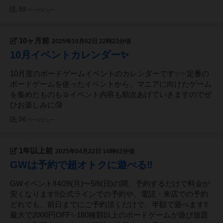
59
ページビュー
10ヶ月前
2025年10月02日 22時23分頃
10月イベントカレンダー✨️
10月度のボードゲームイベントのカレンダーです✨️✨️定番の
ボードゲームを使ったイベントから、マニアに向けたゲーム
を集めたものも☺️イベント内容も順次あげていきますのでぜ
ひお楽しみに😘
56
ページビュー
1年以上前
2025年04月22日 14時02分頃
GWは予約で超オトクに遊べる‼️
GWイベント‼️4/28(月)〜5/6(日)の間、予約するだけで料金が
安くなります‼️公式ラインでの予約や、電話・来店での予約
どれでも、前日までにご予約頂くだけで、半額で遊べます‼️
最大で2000円OFF✨180種類以上のボードゲームが遊び放題