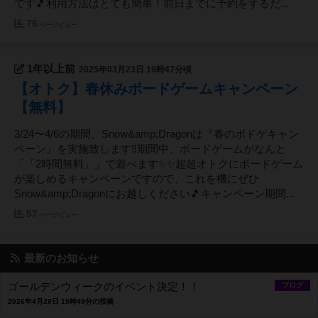
です🎵利用方法はとても簡単！前日までに予約をするだ...
76
ページビュー
1年以上前
2025年03月23日 19時47分頃
【オトク】春休みボードゲームキャンペーン
【無料】
3/24〜4/6の期間、Snow&amp;Dragonは『春のボドゲキャン
ペーン』を実施致します‼️期間中、ボードゲームがなんと
「「2時間無料」」で遊べます✨✨超超オトクにボードゲーム
が楽しめるキャンペーンですので、これを機にぜひ
Snow&amp;Dragonにお越しください🎵キャンペーン期間...
57
ページビュー
最新のお知らせ
ゴールデンウィークのイベント決定！！
ブログ
2026年4月28日 15時49分の投稿