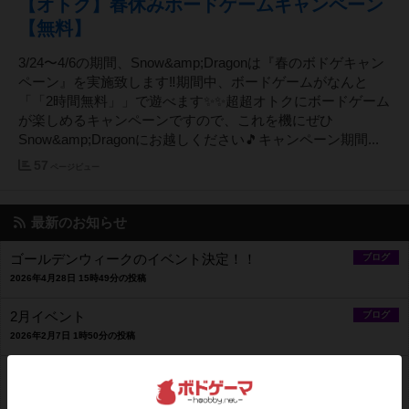
【オトク】春休みボードゲームキャンペーン
【無料】
3/24〜4/6の期間、Snow&amp;Dragonは『春のボドゲキャン
ペーン』を実施致します‼️期間中、ボードゲームがなんと
「「2時間無料」」で遊べます✨✨超超オトクにボードゲーム
が楽しめるキャンペーンですので、これを機にぜひ
Snow&amp;Dragonにお越しください🎵キャンペーン期間...
57
ページビュー
最新のお知らせ
ゴールデンウィークのイベント決定！！
ブログ
2026年4月28日 15時49分の投稿
2月イベント
ブログ
2026年2月7日 1時50分の投稿
🎉祝🎉1周年
ブログ
2025年12月2日 1時12分の投稿