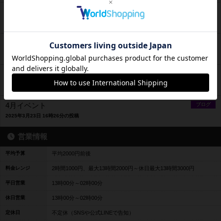
10月イベントカレンダー✨️
ブログ
2025年10月2日 22時23分の投稿
GWは予約で超オトクに遊べる‼️
ブログ
2025年4月22日 14時02分の投稿
【オトク】春休みボードゲームキャンペーン【無料】
ブログ
2025年3月23日 19時47分の投稿
4月イベント
ブログ
2025年3月23日 16時26分の投稿
営業情報
平均予算
平均2000円前後
料金レンジ
2時間1000円、最大13時間2000円～休日最大13時間3000円
平日営業
13時00分～02時00分
休日営業
13時00分～02時00分
定休日
不定休（SNSや公式LINEで告知）