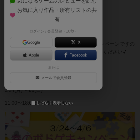
気になるゲームのレビューを読む
「「2時間無料」」
お気に入り作品・所有リストの共
で遊べます✨✨
有
ログイン / 会員登録（10秒）
Google
X
超超オトクにボードゲームが楽しめるキャンペーンですの
で、これを機にぜひSnow&Dragonにお越しください🎵
Apple
Facebook
または
キャンペーン期間
メールで会員登録
3/24(月)〜4/6(日)
11:00〜18:00(最終受付16:00)
しばらく表示しない