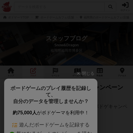
ログイン
ボドゲーマTOP
ボードゲームカフェ/店舗
福岡県のボードゲームカフェ/店舗
スタッフブログ
Snow&Dragon
福岡県福岡市博多区
閉じる
トップ
ブログ
イベント
ゲーム
一覧
料金
表
アクセス
【オトク】春休みボードゲームキャンペーン
ボードゲームのプレイ履歴を記録し
て、
【無料】
自分のデータを管理しませんか？
3/24〜4/6の期間、Snow&Dragonは『春のボドゲキャンペ
約75,000人
がボドゲーマを利用中！
ーン』を実施致します‼️
遊んだボードゲームを記録する
期間中、ボードゲームがなんと