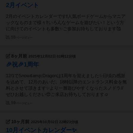
2月イベント
2月のイベントカレンダーです❗️人気ボードゲームからマニア
ックなものまで様々‼️いろんなゲームを遊びたい！という方
に向けてのイベントも多数✨️ご参加お待ちしております🥰
55
ページビュー
8ヶ月前
2025年12月02日 01時12分頃
🎉祝🎉1周年
12/1でSnow&amp;Dragonは1周年を迎えました✨️日頃の感謝
を込めて、12月のあいだ、18時以降のエントランス料金を無
料とさせて頂きます✨️より一層遊びやすくなったスノドラ//
ぜひお越しください😍ご来店お待ちしております☺️
59
ページビュー
10ヶ月前
2025年10月02日 22時23分頃
10月イベントカレンダー✨️