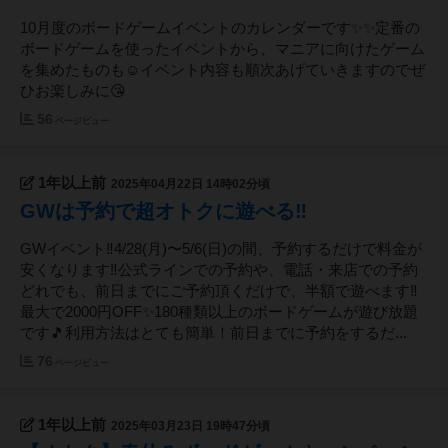
10月度のボードゲームイベントのカレンダーです✨️✨️定番の
ボードゲームを使ったイベントから、マニアに向けたゲーム
を集めたものも☺️イベント内容も順次あげていきますのでぜ
ひお楽しみに😘
56
ページビュー
1年以上前
2025年04月22日 14時02分頃
GWは予約で超オトクに遊べる‼️
GWイベント‼️4/28(月)〜5/6(日)の間、予約するだけで料金が
安くなります‼️公式ラインでの予約や、電話・来店での予約
どれでも、前日までにご予約頂くだけで、半額で遊べます‼️
最大で2000円OFF✨180種類以上のボードゲームが遊び放題
です🎵利用方法はとても簡単！前日までに予約をするだ...
76
ページビュー
1年以上前
2025年03月23日 19時47分頃