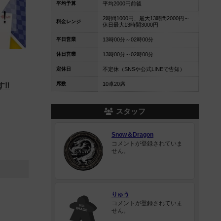
平均予算
平均2000円前後
2時間1000円、最大13時間2000円～
料金レンジ
休日最大13時間3000円
平日営業
13時00分～02時00分
休日営業
13時00分～02時00分
定休日
不定休（SNSや公式LINEで告知）
席数
10卓20席
‼️
スタッフ
Snow＆Dragon
コメントが登録されていま
せん。
りゅう
コメントが登録されていま
せん。