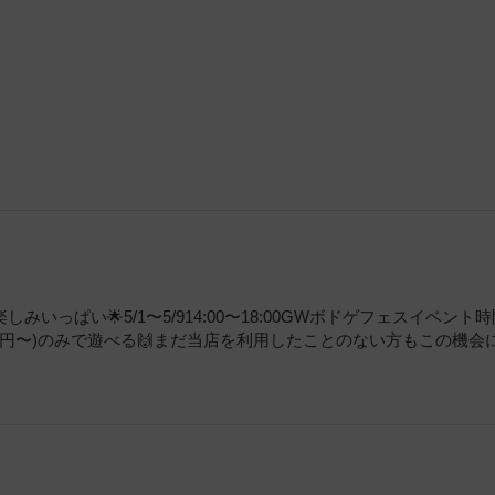
っぱい🌟5/1〜5/914:00〜18:00GWボドゲフェスイベント
00円〜)のみで遊べる🙌まだ当店を利用したことのない方もこの機会