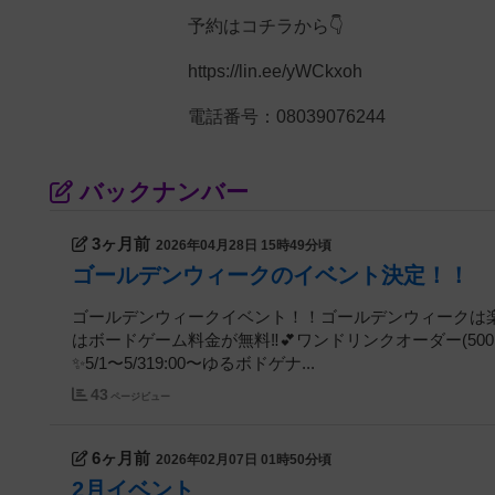
予約はコチラから👇️
https://lin.ee/yWCkxoh
電話番号：08039076244
バックナンバー
3ヶ月前
2026年04月28日 15時49分頃
ゴールデンウィークのイベント決定！！
ゴールデンウィークイベント！！ゴールデンウィークは楽しみい
はボードゲーム料金が無料‼️💕ワンドリンクオーダー(5
✨️5/1〜5/319:00〜ゆるボドゲナ...
43
ページビュー
6ヶ月前
2026年02月07日 01時50分頃
2月イベント