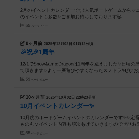
2月のイベントカレンダーです❗️人気ボードゲームからマ
のイベントも多数✨️ご参加お待ちしております🥰
55
ページビュー
8ヶ月前
2025年12月02日 01時12分頃
🎉祝🎉1周年
12/1でSnow&amp;Dragonは1周年を迎えました
て頂きます✨️より一層遊びやすくなったスノドラ//ぜひお
59
ページビュー
10ヶ月前
2025年10月02日 22時23分頃
10月イベントカレンダー✨️
10月度のボードゲームイベントのカレンダーです✨️✨️
ものも☺️イベント内容も順次あげていきますのでぜひお楽
55
ページビュー