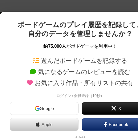
ボードゲームのプレイ履歴を記録して
自分のデータを管理しませんか？
約75,000人
がボドゲーマを利用中！
ボドゲーマTOP
ボードゲーム通販
遊んだボードゲームを記録する
気になるゲームのレビューを読む
ボードゲームを検索する
新作・再入荷情報
お気に入り作品・所有リストの共有
ボードゲームの新着レビュー
定番ボードゲームの通販
ボードゲーム会情報
国産ボードゲームの通販
ログイン / 会員登録（10秒）
メカニクス特集
子供向けボードゲームの
Google
X
掲示板・トピックス
2人用ボードゲームの通
ボドとも・会員一覧
20分以下のボードゲーム
Apple
Facebook
ボードゲーム業界コラム
60分以上のボードゲーム
または