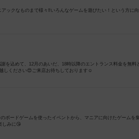
ニアックなものまで様々‼️いろんなゲームを遊びたい！という方に
✨️日頃の感謝を込めて、12月のあいだ、18時以降のエントランス料金を無料
越しください😍ご来店お待ちしております☺️
定番のボードゲームを使ったイベントから、マニアに向けたゲームを
しみに😘