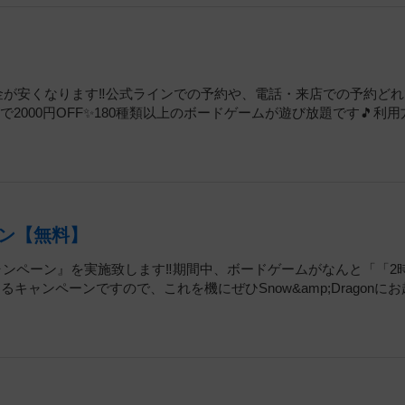
だけで料金が安くなります‼️公式ラインでの予約や、電話・来店での予約ど
2000円OFF✨180種類以上のボードゲームが遊び放題です🎵利用
ン【無料】
のボドゲキャンペーン』を実施致します‼️期間中、ボードゲームがなんと「「2
ャンペーンですので、これを機にぜひSnow&amp;Dragonにお