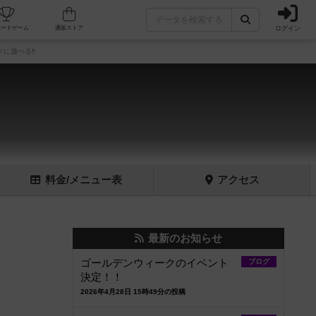
ログイン
フェ/店舗
人気ボードゲーム
通販ストア
に遊べる‼️
料金
/メニュー
表
アクセス
最新のお知らせ
ゴールデンウィークのイベント
ブログ
決定！！
2026年4月28日 15時49分の投稿