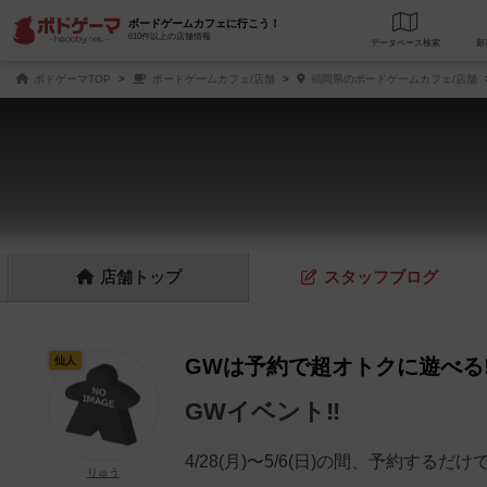
ボードゲームカフェに行こう！
610件以上の店舗情報
データベース
検
ボドゲーマTOP
ボードゲームカフェ/店舗
福岡県のボードゲームカフェ/店舗
店舗
トップ
スタッフ
ブログ
仙人
GWは予約で超オトクに遊べる‼
GWイベント‼️
4/28(月)〜5/6(日)の間、予約するだ
りゅう