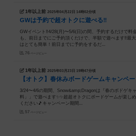
1年以上前
2025年04月22日 14時02分頃
GWは予約で超オトクに遊べる‼️
GWイベント‼️4/28(月)〜5/6(日)の間、予約する
も、前日までにご予約頂くだけで、半額で遊べます‼️最大で
はとても簡単！前日までに予約をするだ...
76
ページビュー
1年以上前
2025年03月23日 19時47分頃
【オトク】春休みボードゲームキャンペー
3/24〜4/6の期間、Snow&amp;Dragonは『春
料」」で遊べます✨✨超超オトクにボードゲームが楽しめるキ
ください🎵キャンペーン期間...
57
ページビュー