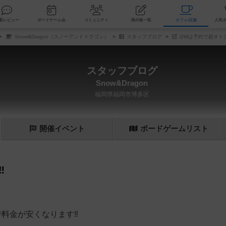
索
新着レビュー
ボードゲーム会
コミュニティ
掲示板一覧
カ
Snow&Dragon（スノーアンドドラゴン）
スタッフブログ
GWは予約で超オトク
スタッフブログ
Snow&Dragon
福岡県福岡市博多区
開催
イベント
ボード
ゲーム
リスト
️
けで料金が安くなります‼️