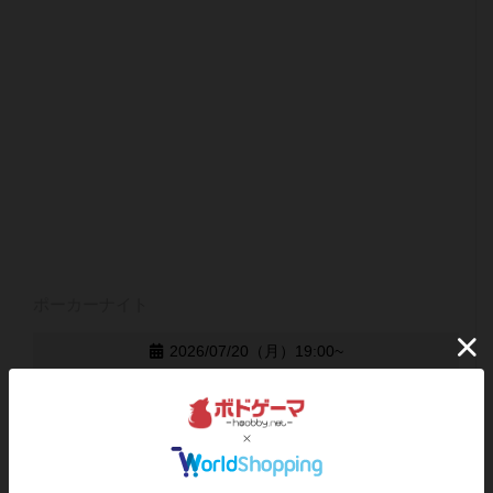
ポーカーナイト
2026/07/20（月）19:00~
終了