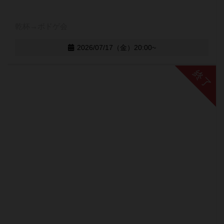
乾杯→ボドゲ会
2026/07/17（金）20:00~
終了