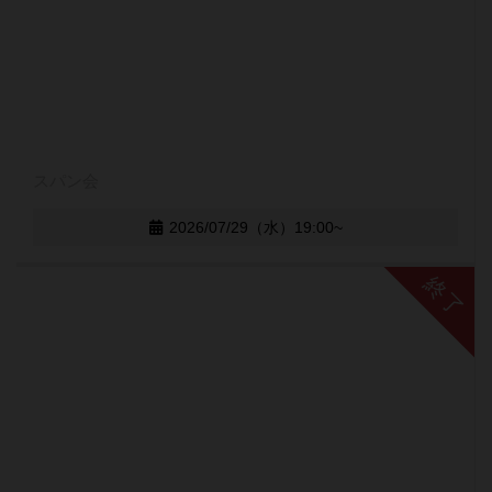
スパン会
2026/07/29（水）19:00~
終了