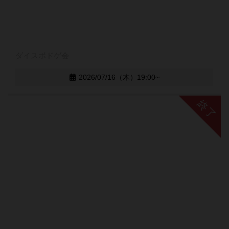
ダイスボドゲ会
2026/07/16（木）19:00~
終了