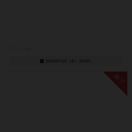
テラフォ会
2026/07/15（水）18:00~
終了