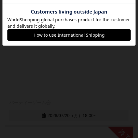
パーティーゲーム会
2026/07/20（月）18:00~
終了