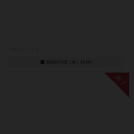
Theヒットスター
2026/07/22（水）19:00~
終了