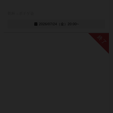
乾杯→ボドゲ会
2026/07/24（金）20:00~
終了