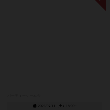
パーティーゲーム会
2026/07/11（土）18:00~