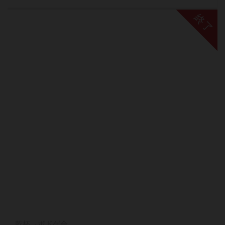
終了
乾杯→ボドゲ会