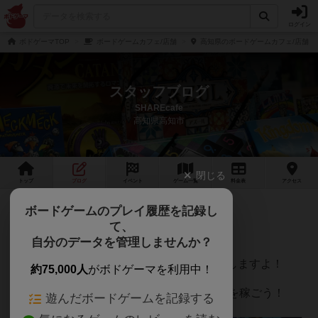
ログイン
ボドゲーマTOP
ボードゲームカフェ/店舗
高知県のボードゲームカフェ/店舗
スタッフブログ
SHAREcafe
高知県高知市
閉じる
トップ
ブログ
イベント
ゲーム
一覧
料金
表
アクセス
第1回 SETIポイントレース開催！
ボードゲームのプレイ履歴を記録し
て、
ただいま、当店で大人気のSETI！
自分のデータを管理しませんか？
そこで、今月はポイントレースを開催いたしますよ！
約75,000人
がボドゲーマを利用中！
12月は異星人とわちゃわちゃしてポイントを稼ごう！
遊んだボードゲームを記録する