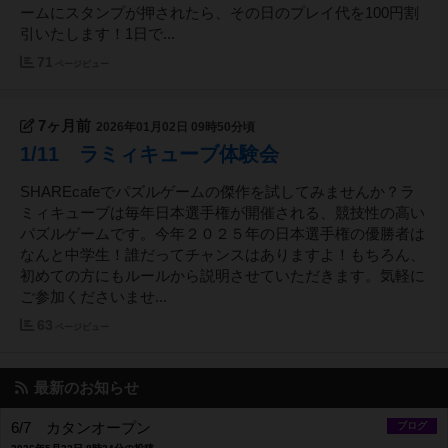
ームにスタンプが押されたら、その日のプレイ代を100円割
引いたします！1日で...
71
ページビュー
7ヶ月前
2026年01月02日 09時50分頃
1/11 ラミィキューブ体験会
SHAREcafeでパズルゲームの傑作を試してみませんか？ラ
ミィキューブは毎年日本選手権が開催される、競技性の高い
パズルゲームです。今年２０２５年の日本選手権の優勝者は
なんと中学生！誰だってチャンスはありますよ！もちろん、
初めての方にもルールから説明させていただきます。気軽に
ご参加くださいませ...
63
ページビュー
最新のお知らせ
6/7 カタンオープン
ブログ