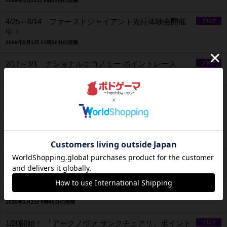
2026年5月22日 8時24分の投稿
4/25～6/14 ファーストジャイアント先行体験会開催
ブログ
中！
2026年5月1日 11時50分の投稿
2/17～3/1 ナショナルエコノミー ポイントレース
ブログ
2026年2月16日 11時57分の投稿
2/3開始！ 「パークス」ポイントレース開催！
ブログ
2026年2月2日 8時02分の投稿
「ボードゲームスタンプラリー」開始！
ブログ
2026年1月6日 14時26分の投稿
1/11 ラミィキューブ体験会
ブログ
2026年1月2日 9時50分の投稿
1/25（日） ユミニー高知人狼会（人狼イベント）
ブログ
2026年1月2日 9時46分の投稿
1/20開始！ 「アークノヴァ サンクチュアリ」ポイント
ブログ