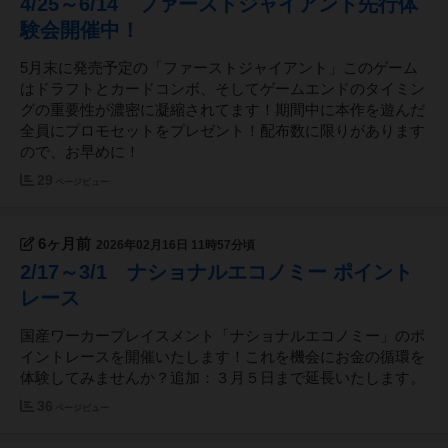
4/25～6/14 ファーストジャイアント先行体
験会開催中！
5月末に発売予定の「ファーストジャイアント」このゲーム
はドラフトとカードコンボ、そしてゲームエンドのタイミン
グの重要性が濃密に凝縮されてます！期間中に本作を遊んだ
全員にプロモセットをプレゼント！配布数に限りがあります
ので、お早めに！
29
ページビュー
6ヶ月前
2026年02月16日 11時57分頃
2/17～3/1 ナショナルエコノミー ポイント
レース
国産ワーカープレイスメント「ナショナルエコノミー」のポ
イントレースを開催いたします！これを機会にお金の循環を
体験してみませんか？追加：３月５日まで延長いたします。
36
ページビュー