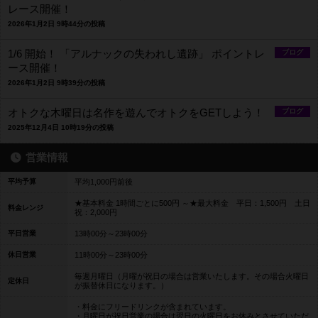
レース開催！
2026年1月2日 9時44分の投稿
1/6 開始！ 「アルナックの失われし遺跡」 ポイントレ
ブログ
ース開催！
2026年1月2日 9時39分の投稿
オトクな木曜日は名作を遊んでオトクをGETしよう！
ブログ
2025年12月4日 10時19分の投稿
営業情報
平均予算
平均1,000円前後
★基本料金 1時間ごとに500円 ～★最大料金 平日：1,500円 土日
料金レンジ
祝：2,000円
平日営業
13時00分～23時00分
休日営業
11時00分～23時00分
毎週月曜日（月曜が祝日の場合は営業いたします。その場合火曜日
定休日
が振替休日になります。）
・料金にフリードリンクが含まれています。
・月曜日が祝日営業の場合は翌日の火曜日をお休みとさせていただ