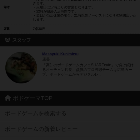
きます。
備考
・火曜日は17時よりの営業となります。
・22時が最終入店時間です。
・翌日が当店休業の場合、21時以降ノーゲストになり次第閉店いた
します。
席数
7卓30席
スタッフ
Masayuki Kunimitsu
店長
「高知のボードゲームカフェSHAREcafe」で負け続け
るオッチャン店長。贔屓のプロ野球チームは広島カー
プ。ボードゲームからデジタルレ...
ボドゲーマTOP
ボードゲームを検索する
ボードゲームの新着レビュー