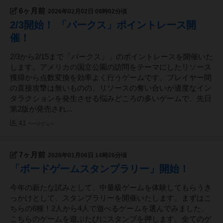
6ヶ月前
2026年02月02日 08時02分頃
2/3開始！ 「パークス」ポイントレース開
催！
2/3から2/15まで「パークス」」のポイントレースを開催いた
します。アメリカの国立公園の訪問をテーマにしたリソース
獲得から点数変換を効率よく行うゲームです。プレイヤー間
の直接攻撃は無いものの、リソースの奪い合いが適度なイン
タラクションを発生させる悩みどころの多いゲームで、先日
第2版が発売され...
41
ページビュー
7ヶ月前
2026年01月06日 14時26分頃
「ボードゲームスタンプラリー」開始！
今年の新たな試みとして、中量級ゲームを体験してもらうき
っかけとして、スタンプラリーを開催いたします。まずはこ
ちらの6種！2人から4人で遊べるゲームを選んでみました。
こちらのゲームを遊ぶたびにスタンプを押します。全てのゲ