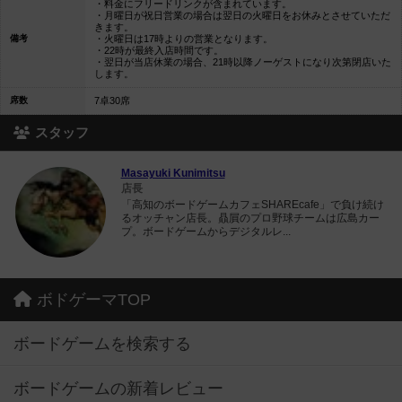
・料金にフリードリンクが含まれています。
・月曜日が祝日営業の場合は翌日の火曜日をお休みとさせていただ
きます。
備考
・火曜日は17時よりの営業となります。
・22時が最終入店時間です。
・翌日が当店休業の場合、21時以降ノーゲストになり次第閉店いた
します。
席数
7卓30席
スタッフ
Masayuki Kunimitsu
店長
「高知のボードゲームカフェSHAREcafe」で負け続け
るオッチャン店長。贔屓のプロ野球チームは広島カー
プ。ボードゲームからデジタルレ...
ボドゲーマTOP
ボードゲームを検索する
ボードゲームの新着レビュー