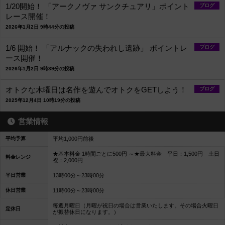
1/20開始！ 「アークノヴァ サンクチュアリ」ポイント
ブログ
レース開催！
2026年1月2日 9時44分の投稿
1/6 開始！ 「アルナックの失われし遺跡」 ポイントレ
ブログ
ース開催！
2026年1月2日 9時39分の投稿
オトクな木曜日は名作を遊んでオトクをGETしよう！
ブログ
2025年12月4日 10時19分の投稿
営業情報
平均予算
平均1,000円前後
★基本料金 1時間ごとに500円 ～★最大料金 平日：1,500円 土日
料金レンジ
祝：2,000円
平日営業
13時00分～23時00分
休日営業
11時00分～23時00分
毎週月曜日（月曜が祝日の場合は営業いたします。その場合火曜日
定休日
が振替休日になります。）