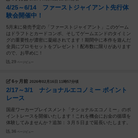
4/25～6/14 ファーストジャイアント先行体
験会開催中！
5月末に発売予定の「ファーストジャイアント」このゲーム
はドラフトとカードコンボ、そしてゲームエンドのタイミン
グの重要性が濃密に凝縮されてます！期間中に本作を遊んだ
全員にプロモセットをプレゼント！配布数に限りがあります
ので、お早めに！
29
ページビュー
6ヶ月前
2026年02月16日 11時57分頃
2/17～3/1 ナショナルエコノミー ポイント
レース
国産ワーカープレイスメント「ナショナルエコノミー」のポ
イントレースを開催いたします！これを機会にお金の循環を
体験してみませんか？追加：３月５日まで延長いたします。
36
ページビュー