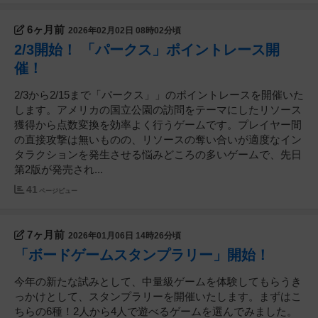
6ヶ月前
2026年02月02日 08時02分頃
2/3開始！ 「パークス」ポイントレース開
催！
2/3から2/15まで「パークス」」のポイントレースを開催いた
します。アメリカの国立公園の訪問をテーマにしたリソース
獲得から点数変換を効率よく行うゲームです。プレイヤー間
の直接攻撃は無いものの、リソースの奪い合いが適度なイン
タラクションを発生させる悩みどころの多いゲームで、先日
第2版が発売され...
41
ページビュー
7ヶ月前
2026年01月06日 14時26分頃
「ボードゲームスタンプラリー」開始！
今年の新たな試みとして、中量級ゲームを体験してもらうき
っかけとして、スタンプラリーを開催いたします。まずはこ
ちらの6種！2人から4人で遊べるゲームを選んでみました。