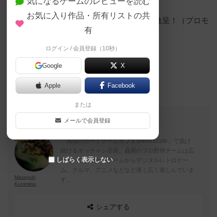
す。
気になるゲームのレビューを読む
お気に入り作品・所有リストの共
また、今回は参加者全員にプロモカードを進呈！（プロモ
有
カードは先着限りあります）
ログイン / 会員登録（10秒）
この機会に名作をプレイしよう！
Google
X
Apple
Facebook
または
このブログの投稿者
メールで会員登録
仙人
「高知のボードゲームカフェSHAREcafe」で負け
続けるオッチャン店長。贔屓のプロ野球チームは広
しばらく表示しない
島カープ。ボードゲームからデジタルレトロゲー
ム、クルマ、アニメなどなど薄く広く楽しんでいま
Masayuki
す。
Kunimitsu
シェアする