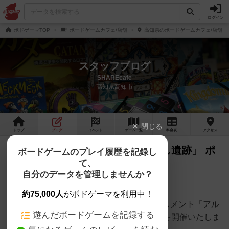
ログイン
ボドゲーマTOP
ボードゲームカフェ/店舗
高知県のボードゲームカフェ/店舗
スタッフブログ
SHAREcafe
高知県高知市
閉じる
トップ
ブログ
イベント
ゲーム
一覧
料金
表
アクセス
1/6 開始！ 「アルナックの失われし遺跡」 ポ
ボードゲームのプレイ履歴を記録し
て、
イントレース開催！
自分のデータを管理しませんか？
約75,000人
がボドゲーマを利用中！
1/6～1/20の2週間、人気のワーカープレイスメント「アル
遊んだボードゲームを記録する
ナックの失われし遺跡」のポイントレースを開催いたしま