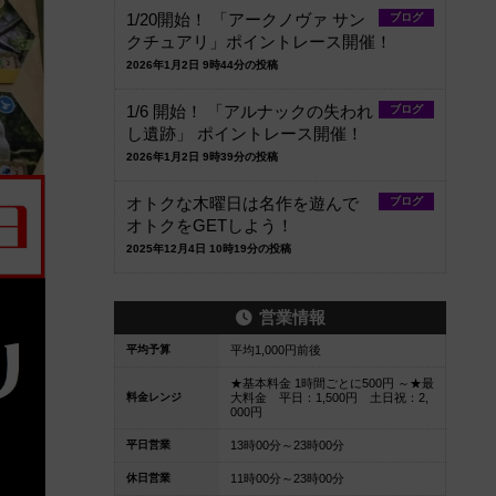
1/20開始！ 「アークノヴァ サン
ブログ
クチュアリ」ポイントレース開催！
2026年1月2日 9時44分の投稿
1/6 開始！ 「アルナックの失われ
ブログ
し遺跡」 ポイントレース開催！
2026年1月2日 9時39分の投稿
オトクな木曜日は名作を遊んで
ブログ
オトクをGETしよう！
2025年12月4日 10時19分の投稿
営業情報
平均予算
平均1,000円前後
★基本料金 1時間ごとに500円 ～★最
料金レンジ
大料金 平日：1,500円 土日祝：2,
000円
平日営業
13時00分～23時00分
休日営業
11時00分～23時00分