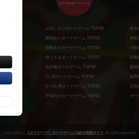
おすすめボードゲーム
お気に入りボードゲーム TOP50
東京
商品
興味ありボードゲーム TOP50
神奈
商品
経験ありボードゲーム TOP50
大阪
通販商品
持ってるボードゲーム TOP50
京都
販商品
高評価ボードゲーム TOP50
愛知
の通販商品
2人用ボードゲーム TOP50
福岡
の通販商品
3～4人用ボードゲーム TOP50
北海
について
子供向けボードゲーム TOP50
オー
ボドファン
Copyright (c)
【ボドゲーマ】ボードゲームの総合情報サイト
All rights reserved.