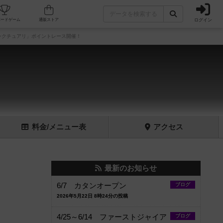
ログイン
フェ/店舗
人気ボードゲーム
通販ストア
サンクチュアリ」ポイントレース開催！
料金
/メニュー
表
アクセス
最新のお知らせ
6/7 カタンオープン
ブログ
2026年5月22日 8時24分の投稿
4/25～6/14 ファーストジャイア
ブログ