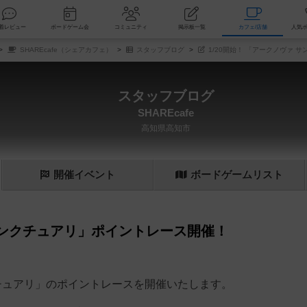
索
新着レビュー
ボードゲーム会
コミュニティ
掲示板一覧
カ
SHAREcafe（シェアカフェ）
スタッフブログ
1/20開始！ 「アークノヴァ 
スタッフブログ
SHAREcafe
高知県高知市
開催
イベント
ボード
ゲーム
リスト
 サンクチュアリ」ポイントレース開催！
ンクチュアリ」のポイントレースを開催いたします。