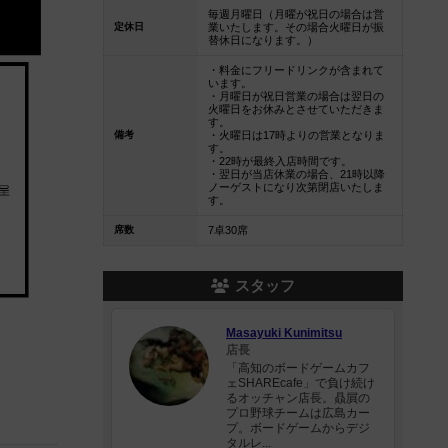
毎週月曜日（月曜が祝日の場合は営
定休日
業いたします。その場合火曜日が振
替休日になります。）
・料金にフリードリンクが含まれて
います。
・月曜日が祝日営業の場合は翌日の
火曜日をお休みとさせていただきま
す。
備考
・火曜日は17時よりの営業となりま
す。
・22時が最終入店時間です。
・翌日が当店休業の場合、21時以降
ノーゲストになり次第閉店いたしま
す。
席数
7卓30席
スタッフ
Masayuki Kunimitsu
店長
「高知のボードゲームカフ
ェSHAREcafe」で負け続け
るオッチャン店長。贔屓の
プロ野球チームは広島カー
プ。ボードゲームからデジ
タルレ...