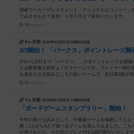
国産ワーカープレイスメント「ナショナルエコノミー」
てみませんか？追加：３月５日まで延長いたします。
36
ページビュー
6ヶ月前
2026年02月02日 08時02分頃
2/3開始！ 「パークス」ポイントレース開
2/3から2/15まで「パークス」」のポイントレースを
ら点数変換を効率よく行うゲームです。プレイヤー間の
を発生させる悩みどころの多いゲームで、先日第2版が発売
41
ページビュー
7ヶ月前
2026年01月06日 14時26分頃
「ボードゲームスタンプラリー」開始！
今年の新たな試みとして、中量級ゲームを体験してもら
種！2人から4人で遊べるゲームを選んでみました。こ
が押されたら、その日のプレイ代を100円割引いたします！1