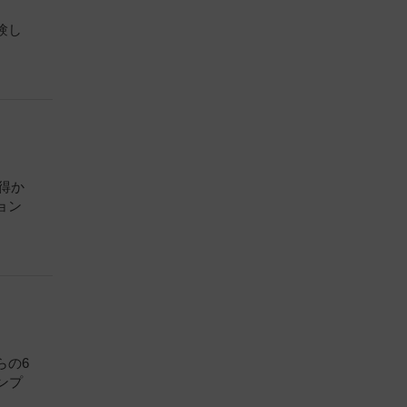
験し
得か
ョン
らの6
ンプ