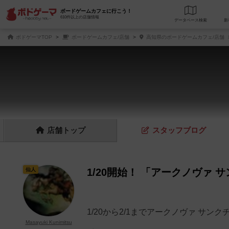
ボードゲームカフェに行こう！
610件以上の店舗情報
データベース
検
ボドゲーマTOP
ボードゲームカフェ/店舗
高知県のボードゲームカフェ/店舗
店舗
トップ
スタッフ
ブログ
仙人
1/20開始！ 「アークノヴァ
1/20から2/1までアークノヴァ サ
Masayuki Kunimitsu