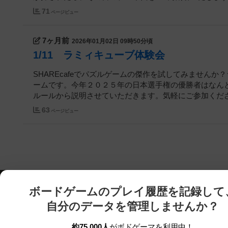
71
ページビュー
7ヶ月前
2026年01月02日 09時50分頃
1/11 ラミィキューブ体験会
SHAREcafeでパズルゲームの傑作を試してみません
ームです。今年２０２５年の日本選手権の優勝者はなん
ルールから説明させていただきます。気軽にご参加ください
63
ページビュー
ボードゲームのプレイ履歴を記録して
自分のデータを管理しませんか？
約75,000人
がボドゲーマを利用中！