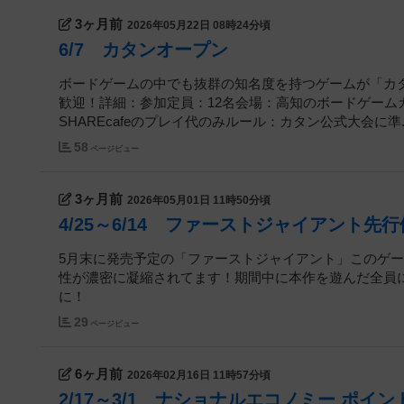
3ヶ月前
2026年05月22日 08時24分頃
6/7 カタンオープン
ボードゲームの中でも抜群の知名度を持つゲームが「カ
歓迎！詳細：参加定員：12名会場：高知のボードゲームカフェ
SHAREcafeのプレイ代のみルール：カタン公式大会に準..
58
ページビュー
3ヶ月前
2026年05月01日 11時50分頃
4/25～6/14 ファーストジャイアント先
5月末に発売予定の「ファーストジャイアント」このゲ
性が濃密に凝縮されてます！期間中に本作を遊んだ全員
に！
29
ページビュー
6ヶ月前
2026年02月16日 11時57分頃
2/17～3/1 ナショナルエコノミー ポイ