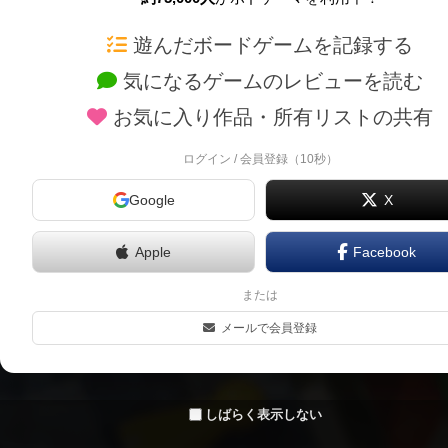
ボドゲーマTOP
ボードゲーム通販
遊んだボードゲームを記録する
気になるゲームのレビューを読む
ボードゲームを検索する
新作・再入荷情報
お気に入り作品・所有リストの共有
ボードゲームの新着レビュー
定番ボードゲームの通販
ボードゲーム会情報
国産ボードゲームの通販
ログイン / 会員登録（10秒）
メカニクス特集
子供向けボードゲームの
Google
X
掲示板・トピックス
2人用ボードゲームの通
ボドとも・会員一覧
20分以下のボードゲーム
Apple
Facebook
ボードゲーム業界コラム
60分以上のボードゲーム
または
ボドゲーマご利用案内
割引購入！ボドクーポン
メールで会員登録
クラウドファンディング 
しばらく表示しない