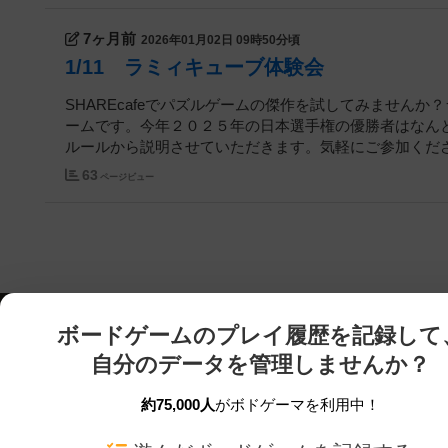
7ヶ月前
2026年01月02日 09時50分頃
1/11 ラミィキューブ体験会
SHAREcafeでパズルゲームの傑作を試してみません
ームです。今年２０２５年の日本選手権の優勝者はなん
ルールから説明させていただきます。気軽にご参加ください
63
ページビュー
ボードゲームのプレイ履歴を記録して
自分のデータを管理しませんか？
約75,000人
がボドゲーマを利用中！
ボドゲーマTOP
ボードゲーム通販