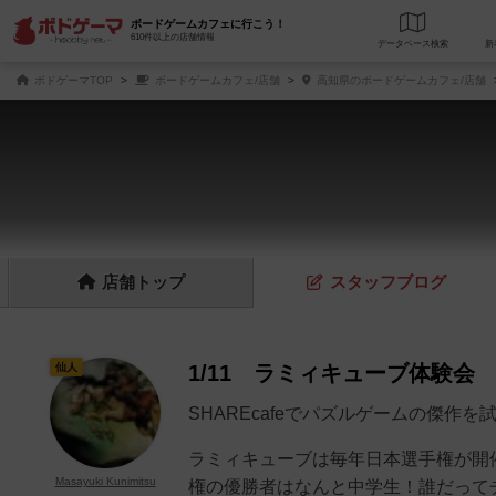
ボードゲームカフェに行こう！
610件以上の店舗情報
データベース
検
ボドゲーマTOP
ボードゲームカフェ/店舗
高知県のボードゲームカフェ/店舗
店舗
トップ
スタッフ
ブログ
仙人
1/11 ラミィキューブ体験会
SHAREcafeでパズルゲームの傑作
ラミィキューブは毎年日本選手権が開
Masayuki Kunimitsu
権の優勝者はなんと中学生！誰だって