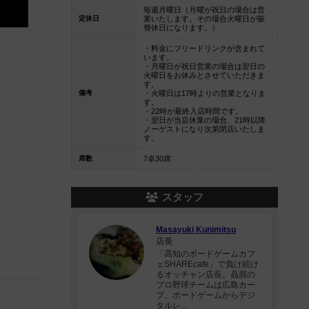
毎週月曜日（月曜が祝日の場合は営
定休日
業いたします。その場合火曜日が振
替休日になります。）
・料金にフリードリンクが含まれて
います。
・月曜日が祝日営業の場合は翌日の
火曜日をお休みとさせていただきま
す。
備考
・火曜日は17時よりの営業となりま
す。
・22時が最終入店時間です。
・翌日が当店休業の場合、21時以降
ノーゲストになり次第閉店いたしま
す。
席数
7卓30席
スタッフ
Masayuki Kunimitsu
店長
「高知のボードゲームカフ
ェSHAREcafe」で負け続け
るオッチャン店長。贔屓の
プロ野球チームは広島カー
プ。ボードゲームからデジ
タルレ...