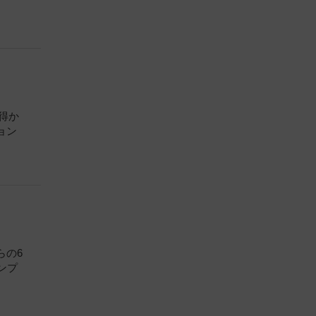
得か
ョン
らの6
ンプ