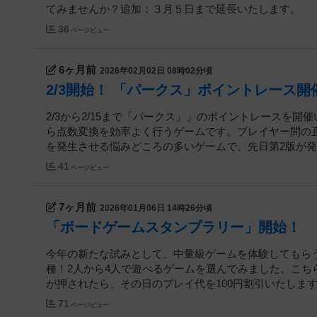
てみませんか？追加：３月５日まで延長いたします。
36
ページビュー
6ヶ月前
2026年02月02日 08時02分頃
2/3開始！ 「パークス」ポイントレース開
2/3から2/15まで「パークス」」のポイントレースを
ら点数変換を効率よく行うゲームです。プレイヤー間の
を発生させる悩みどころの多いゲームで、先日第2版が発売
41
ページビュー
7ヶ月前
2026年01月06日 14時26分頃
「ボードゲームスタンプラリー」開始！
今年の新たな試みとして、中量級ゲームを体験してもら
種！2人から4人で遊べるゲームを選んでみました。こ
が押されたら、その日のプレイ代を100円割引いたします！1
71
ページビュー