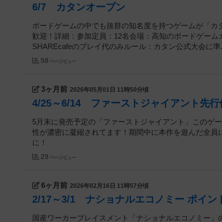
6/7 カタンオープン
ボードゲームの中でも抜群の知名度を持つゲームが「カ
歓迎！詳細：参加定員：12名会場：高知のボードゲームカフェ
SHAREcafeのプレイ代のみルール：カタン公式大会に準..
58
ページビュー
3ヶ月前
2026年05月01日 11時50分頃
4/25～6/14 ファーストジャイアント先
5月末に発売予定の「ファーストジャイアント」このゲ
性が濃密に凝縮されてます！期間中に本作を遊んだ全員
に！
29
ページビュー
6ヶ月前
2026年02月16日 11時57分頃
2/17～3/1 ナショナルエコノミー ポイ
国産ワーカープレイスメント「ナショナルエコノミー」