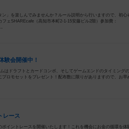
タン」を楽しんでみませんか？ルール説明から行いますので、初心
SHAREcafe（高知市本町2-1-15安藤ビル2階）参加費：
.
行体験会開催中！
ームはドラフトとカードコンボ、そしてゲームエンドのタイミング
にプロモセットをプレゼント！配布数に限りがありますので、お早
ントレース
のポイントレースを開催いたします！これを機会にお金の循環を体