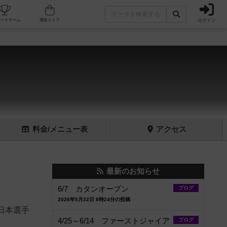
ログイン
フェ/店舗
人気ボードゲーム
通販ストア
料金
/メニュー
表
アクセス
最新のお知らせ
6/7 カタンオープン
ブログ
2026年5月22日 8時24分の投稿
日本選手
4/25～6/14 ファーストジャイア
ブログ