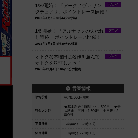
1/20開始！ 「アークノヴァ サン
ブログ
クチュアリ」ポイントレース開催！
2026年1月2日 9時44分の投稿
1/6 開始！ 「アルナックの失われ
ブログ
し遺跡」 ポイントレース開催！
2026年1月2日 9時39分の投稿
オトクな木曜日は名作を遊んで
ブログ
オトクをGETしよう！
2025年12月4日 10時19分の投稿
営業情報
平均予算
平均1,000円前後
★基本料金 1時間ごとに500円 ～★最
料金レンジ
大料金 平日：1,500円 土日祝：2,
000円
平日営業
13時00分～23時00分
休日営業
11時00分～23時00分