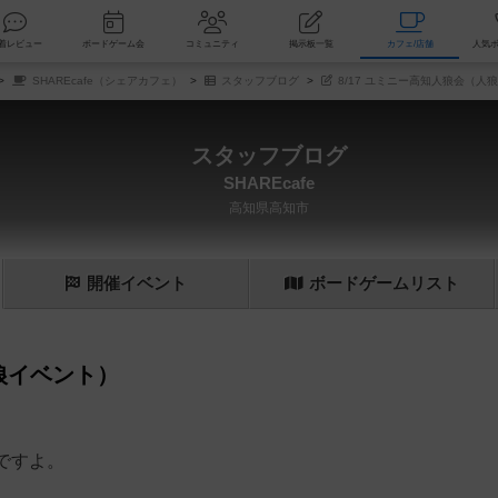
索
新着レビュー
ボードゲーム会
コミュニティ
掲示板一覧
カ
SHAREcafe（シェアカフェ）
スタッフブログ
8/17 ユミニー高知人狼会（人
スタッフブログ
SHAREcafe
高知県高知市
開催
イベント
ボード
ゲーム
リスト
人狼イベント）
ですよ。