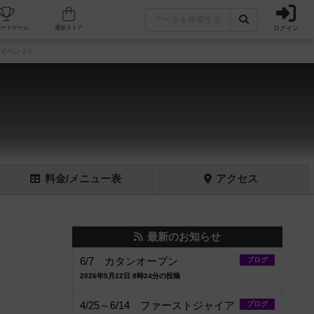
ログイン
フェ/店舗
人気ボードゲーム
通販ストア
狼イベント）
料金
/メニュー
表
アクセス
最新のお知らせ
6/7 カタンオープン
ブログ
2026年5月22日 8時24分の投稿
4/25～6/14 ファーストジャイア
ブログ