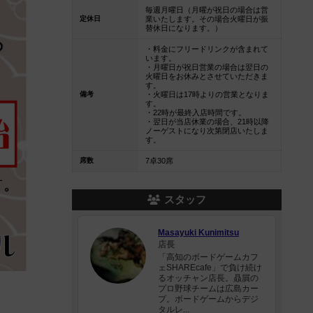
毎週月曜日（月曜が祝日の場合は営
定休日
業いたします。その場合火曜日が振
替休日になります。）
・料金にフリードリンクが含まれて
います。
・月曜日が祝日営業の場合は翌日の
火曜日をお休みとさせていただきま
す。
備考
・火曜日は17時よりの営業となりま
す。
・22時が最終入店時間です。
・翌日が当店休業の場合、21時以降
ノーゲストになり次第閉店いたしま
す。
席数
7卓30席
スタッフ
Masayuki Kunimitsu
店長
「高知のボードゲームカフ
ェSHAREcafe」で負け続け
るオッチャン店長。贔屓の
プロ野球チームは広島カー
プ。ボードゲームからデジ
タルレ...