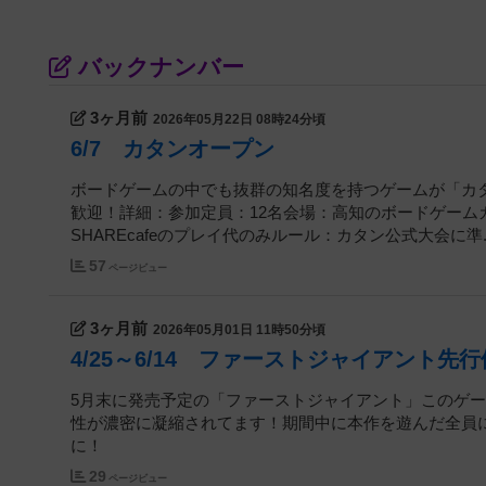
バックナンバー
3ヶ月前
2026年05月22日 08時24分頃
6/7 カタンオープン
ボードゲームの中でも抜群の知名度を持つゲームが「カ
歓迎！詳細：参加定員：12名会場：高知のボードゲームカフェ
SHAREcafeのプレイ代のみルール：カタン公式大会に準..
57
ページビュー
3ヶ月前
2026年05月01日 11時50分頃
4/25～6/14 ファーストジャイアント先
5月末に発売予定の「ファーストジャイアント」このゲ
性が濃密に凝縮されてます！期間中に本作を遊んだ全員
に！
29
ページビュー