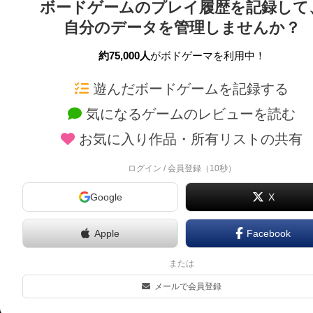
ボードゲームのプレイ履歴を記録して
自分のデータを管理しませんか？
約75,000人
がボドゲーマを利用中！
ボドゲーマTOP
ボードゲーム通販
遊んだボードゲームを記録する
気になるゲームのレビューを読む
ボードゲームを検索する
新作・再入荷情報
お気に入り作品・所有リストの共有
ボードゲームの新着レビュー
定番ボードゲームの通販
ボードゲーム会情報
国産ボードゲームの通販
ログイン / 会員登録（10秒）
メカニクス特集
子供向けボードゲームの
Google
X
掲示板・トピックス
2人用ボードゲームの通
ボドとも・会員一覧
20分以下のボードゲーム
Apple
Facebook
ボードゲーム業界コラム
60分以上のボードゲーム
または
ボドゲーマご利用案内
割引購入！ボドクーポン
メールで会員登録
クラウドファンディング 