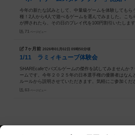
今年の新たな試みとして、中量級ゲームを体験してもら
種！2人から4人で遊べるゲームを選んでみました。こ
が押されたら、その日のプレイ代を100円割引いたします！1
71
ページビュー
7ヶ月前
2026年01月02日 09時50分頃
1/11 ラミィキューブ体験会
SHAREcafeでパズルゲームの傑作を試してみません
ームです。今年２０２５年の日本選手権の優勝者はなん
ルールから説明させていただきます。気軽にご参加ください
63
ページビュー