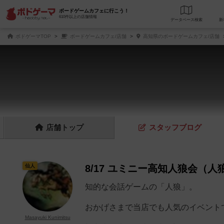
ボードゲームカフェに行こう！
610件以上の店舗情報
データベース
検
ボドゲーマTOP
ボードゲームカフェ/店舗
高知県のボードゲームカフェ/店舗
店舗
トップ
スタッフ
ブログ
仙人
8/17 ユミニー高知人狼会（
知的な会話ゲームの「人狼」。
おかげさまで当店でも人気のイベント
Masayuki Kunimitsu