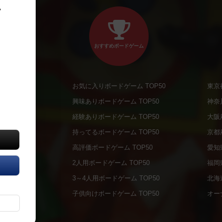
、
おすすめボードゲーム
お気に入りボードゲーム TOP50
東京
商品
興味ありボードゲーム TOP50
神奈
商品
経験ありボードゲーム TOP50
大阪
通販商品
持ってるボードゲーム TOP50
京都
販商品
高評価ボードゲーム TOP50
愛知
の通販商品
2人用ボードゲーム TOP50
福岡
の通販商品
3～4人用ボードゲーム TOP50
北海
について
子供向けボードゲーム TOP50
オー
ボドファン