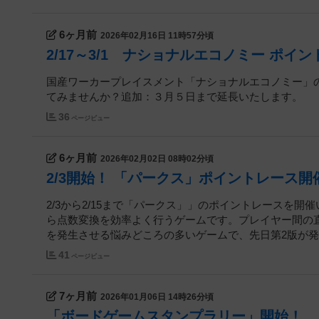
6ヶ月前
2026年02月16日 11時57分頃
2/17～3/1 ナショナルエコノミー ポイ
国産ワーカープレイスメント「ナショナルエコノミー」
てみませんか？追加：３月５日まで延長いたします。
36
ページビュー
6ヶ月前
2026年02月02日 08時02分頃
2/3開始！ 「パークス」ポイントレース開
2/3から2/15まで「パークス」」のポイントレースを
ら点数変換を効率よく行うゲームです。プレイヤー間の
を発生させる悩みどころの多いゲームで、先日第2版が発売
41
ページビュー
7ヶ月前
2026年01月06日 14時26分頃
「ボードゲームスタンプラリー」開始！