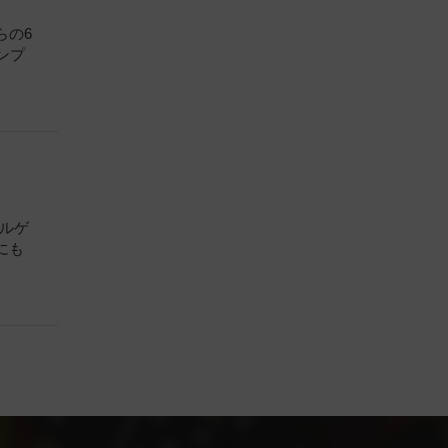
らの6
ンプ
ズルゲ
にも