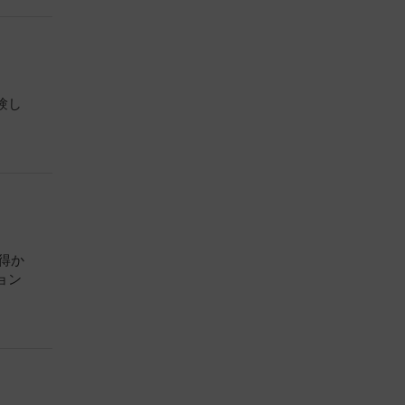
験し
得か
ョン