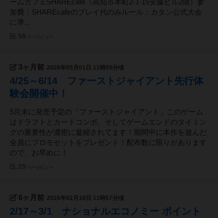
ームカフェSHAREcafe（高知市本町2-1-15安藤ビル2階）参
加費：SHAREcafeのプレイ代のみルール：カタン公式大会
に準...
58
ページビュー
3ヶ月前
2026年05月01日 11時50分頃
4/25～6/14 ファーストジャイアント先行体
験会開催中！
5月末に発売予定の「ファーストジャイアント」このゲーム
はドラフトとカードコンボ、そしてゲームエンドのタイミン
グの重要性が濃密に凝縮されてます！期間中に本作を遊んだ
全員にプロモセットをプレゼント！配布数に限りがあります
ので、お早めに！
29
ページビュー
6ヶ月前
2026年02月16日 11時57分頃
2/17～3/1 ナショナルエコノミー ポイント