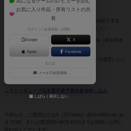
気になるゲームのレビューを読む
お気に入り作品・所有リストの共
有
開催日：2025年8月3日（日）12:15開始 17:00終了予定
（当初の予定の13:15開始より変更となりました）
ログイン / 会員登録（10秒）
Google
X
場所：高知のボードゲームカフェSHAREcafe（高知市本
町2-1-15安藤ビル2階）
Apple
Facebook
フォーマット：予選ラウンド＋決勝ラウンドで運営いたし
または
ます。
メールで会員登録
→ラミィキューブ日本選手権予選会参加申し込み
しばらく表示しない
不明な点、ご質問などはX（旧Twitter）@SHAREcafe_jp
までDM、または電話080-9879-8524までお気軽にお問い
合わせくださいませ。