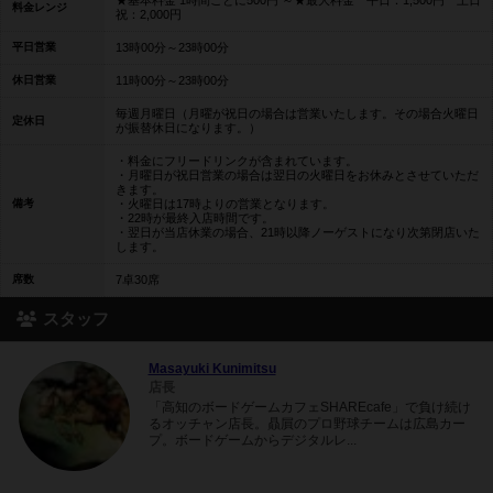
料金レンジ
祝：2,000円
平日営業
13時00分～23時00分
休日営業
11時00分～23時00分
毎週月曜日（月曜が祝日の場合は営業いたします。その場合火曜日
定休日
が振替休日になります。）
・料金にフリードリンクが含まれています。
・月曜日が祝日営業の場合は翌日の火曜日をお休みとさせていただ
きます。
備考
・火曜日は17時よりの営業となります。
・22時が最終入店時間です。
・翌日が当店休業の場合、21時以降ノーゲストになり次第閉店いた
します。
席数
7卓30席
スタッフ
Masayuki Kunimitsu
店長
「高知のボードゲームカフェSHAREcafe」で負け続け
るオッチャン店長。贔屓のプロ野球チームは広島カー
プ。ボードゲームからデジタルレ...