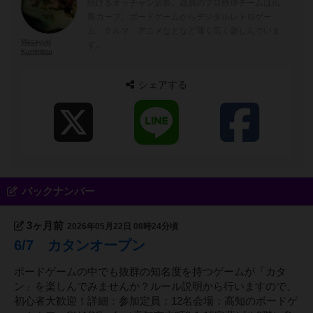
続けるオッチャン店長。贔屓のプロ野球チームは広
島カープ。ボードゲームからデジタルレトロゲー
ム、クルマ、アニメなどなど薄く広く楽しんでいま
Masayuki
す。
Kunimitsu
シェアする
バックナンバー
3ヶ月前
2026年05月22日 08時24分頃
6/7 カタンオープン
ボードゲームの中でも抜群の知名度を持つゲームが「カタ
ン」を楽しんでみませんか？ルール説明から行いますので、
初心者大歓迎！詳細：参加定員：12名会場：高知のボードゲ