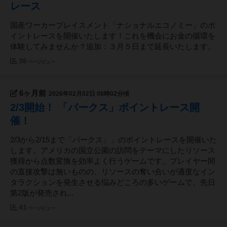
レース
国産ワーカープレイスメント「ナショナルエコノミー」のポ
イントレースを開催いたします！これを機会にお金の循環を
体験してみませんか？追加：３月５日まで延長いたします。
36
ページビュー
6ヶ月前
2026年02月02日 08時02分頃
2/3開始！ 「パークス」ポイントレース開
催！
2/3から2/15まで「パークス」」のポイントレースを開催いた
します。アメリカの国立公園の訪問をテーマにしたリソース
獲得から点数変換を効率よく行うゲームです。プレイヤー間
の直接攻撃は無いものの、リソースの奪い合いが適度なイン
タラクションを発生させる悩みどころの多いゲームで、先日
第2版が発売され...
41
ページビュー