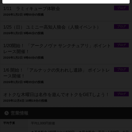
1/11 ラミィキューブ体験会
ブログ
2026年1月2日 9時50分の投稿
1/25（日） ユミニー高知人狼会（人狼イベント）
ブログ
2026年1月2日 9時46分の投稿
1/20開始！ 「アークノヴァ サンクチュアリ」ポイント
ブログ
レース開催！
2026年1月2日 9時44分の投稿
1/6 開始！ 「アルナックの失われし遺跡」 ポイントレ
ブログ
ース開催！
2026年1月2日 9時39分の投稿
オトクな木曜日は名作を遊んでオトクをGETしよう！
ブログ
2025年12月4日 10時19分の投稿
営業情報
平均予算
平均1,000円前後
★基本料金 1時間ごとに500円 ～★最大料金 平日：1,500円 土日