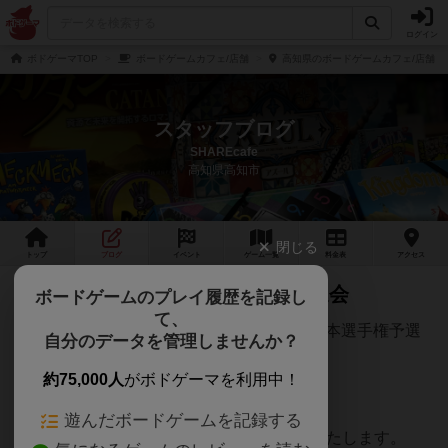
ログイン
ボドゲーマTOP
ボードゲームカフェ/店舗
高知県のボードゲームカフェ/店舗
スタッフブログ
SHAREcafe
高知県高知市
閉じる
トップ
ブログ
イベント
ゲーム
一覧
料金
表
アクセス
8/3 ラミィキューブ日本選手権予選会
ボードゲームのプレイ履歴を記録し
て、
2025年8月3日（日）にラミィキューブの日本選手権予選
自分のデータを管理しませんか？
会を開催いたします！
約75,000人
がボドゲーマを利用中！
定員は20名となっております。
遊んだボードゲームを記録する
なお、参加費はSHAREcafeの料金に準拠いたします。