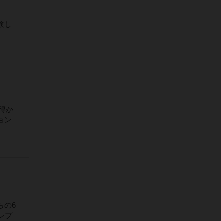
験し
得か
ョン
らの6
ンプ