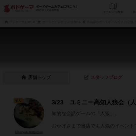
ボードゲームカフェに行こう！
610件以上の店舗情報
データベース
検
ボドゲーマTOP
ボードゲームカフェ/店舗
高知県のボードゲームカフェ/店舗
店舗
トップ
スタッフ
ブログ
仙人
3/23 ユミニー高知人狼会（
知的な会話ゲームの「人狼」。
おかげさまで当店でも人気のイベント
Masayuki Kunimitsu