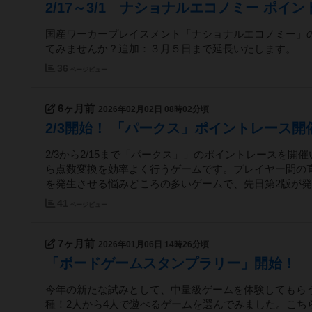
2/17～3/1 ナショナルエコノミー ポイ
国産ワーカープレイスメント「ナショナルエコノミー」
てみませんか？追加：３月５日まで延長いたします。
36
ページビュー
6ヶ月前
2026年02月02日 08時02分頃
2/3開始！ 「パークス」ポイントレース開
2/3から2/15まで「パークス」」のポイントレースを
ら点数変換を効率よく行うゲームです。プレイヤー間の
を発生させる悩みどころの多いゲームで、先日第2版が発売
41
ページビュー
7ヶ月前
2026年01月06日 14時26分頃
「ボードゲームスタンプラリー」開始！
今年の新たな試みとして、中量級ゲームを体験してもら
種！2人から4人で遊べるゲームを選んでみました。こ