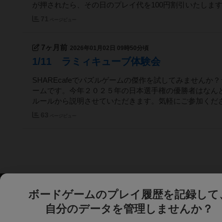
が押されたら、その日のプレイ代を100円割引いたします！1
71
ページビュー
7ヶ月前
2026年01月02日 09時50分頃
1/11 ラミィキューブ体験会
SHAREcafeでパズルゲームの傑作を試してみません
ームです。今年２０２５年の日本選手権の優勝者はなん
ルールから説明させていただきます。気軽にご参加ください
63
ページビュー
ボードゲームのプレイ履歴を記録して
自分のデータを管理しませんか？