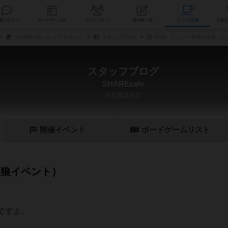
索
新着レビュー
ボードゲーム会
コミュニティ
掲示板一覧
カ
SHAREcafe（シェアカフェ）
スタッフブログ
3/23 ユミニー高知人狼会（
スタッフブログ
SHAREcafe
高知県高知市
開催
イベント
ボード
ゲーム
リスト
人狼イベント）
ですよ。