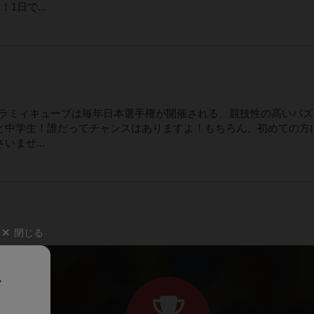
日で...
か？ラミィキューブは毎年日本選手権が開催される、競技性の高いパ
と中学生！誰だってチャンスはありますよ！もちろん、初めての方
ませ...
閉じる
、