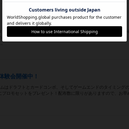
タン」を楽しんでみませんか？ルール説明から行いますので、初心
SHAREcafe（高知市本町2-1-15安藤ビル2階）参加費：
.
行体験会開催中！
ームはドラフトとカードコンボ、そしてゲームエンドのタイミング
にプロモセットをプレゼント！配布数に限りがありますので、お早