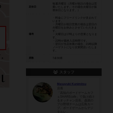
毎週月曜日（月曜が祝日の場合は営
定休日
業いたします。その場合火曜日が振
替休日になります。）
・料金にフリードリンクが含まれて
います。
・月曜日が祝日営業の場合は翌日の
火曜日をお休みとさせていただきま
す。
備考
・火曜日は17時よりの営業となりま
す。
・22時が最終入店時間です。
・翌日が当店休業の場合、21時以降
ノーゲストになり次第閉店いたしま
す。
席数
7卓30席
スタッフ
Masayuki Kunimitsu
店長
「高知のボードゲームカフ
ェSHAREcafe」で負け続け
るオッチャン店長。贔屓の
プロ野球チームは広島カー
プ。ボードゲームからデジ
タルレ...