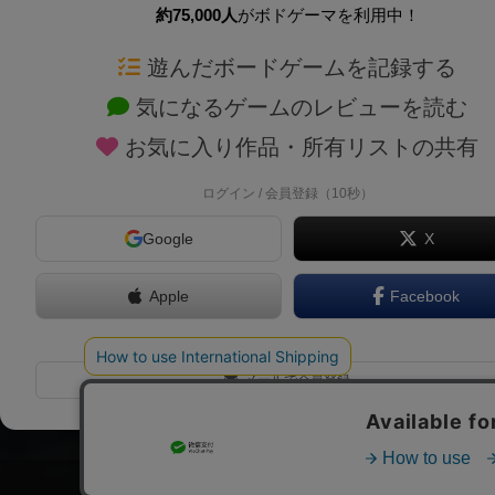
約75,000人
がボドゲーマを利用中！
ボドゲーマTOP
ボードゲーム通販
遊んだボードゲームを記録する
気になるゲームのレビューを読む
ボードゲームを検索する
新作・再入荷情報
お気に入り作品・所有リストの共有
ボードゲームの新着レビュー
定番ボードゲームの通販
ボードゲーム会情報
国産ボードゲームの通販
ログイン / 会員登録（10秒）
メカニクス特集
子供向けボードゲームの
Google
X
掲示板・トピックス
2人用ボードゲームの通
ボドとも・会員一覧
20分以下のボードゲーム
Apple
Facebook
ボードゲーム業界コラム
60分以上のボードゲーム
または
ボドゲーマご利用案内
割引購入！ボドクーポン
メールで会員登録
クラウドファンディング 
しばらく表示しない