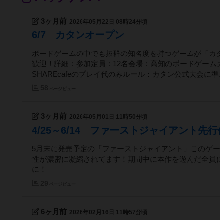
3ヶ月前
2026年05月22日 08時24分頃
6/7 カタンオープン
ボードゲームの中でも抜群の知名度を持つゲームが「カ
歓迎！詳細：参加定員：12名会場：高知のボードゲームカフェ
SHAREcafeのプレイ代のみルール：カタン公式大会に準..
58
ページビュー
3ヶ月前
2026年05月01日 11時50分頃
4/25～6/14 ファーストジャイアント先
5月末に発売予定の「ファーストジャイアント」このゲ
性が濃密に凝縮されてます！期間中に本作を遊んだ全員
に！
29
ページビュー
6ヶ月前
2026年02月16日 11時57分頃