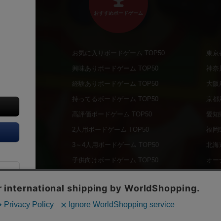
おすすめボードゲーム
お気に入りボードゲーム TOP50
東京
商品
興味ありボードゲーム TOP50
神奈
商品
経験ありボードゲーム TOP50
大阪
通販商品
持ってるボードゲーム TOP50
京都
販商品
高評価ボードゲーム TOP50
愛知
の通販商品
2人用ボードゲーム TOP50
福岡
の通販商品
3～4人用ボードゲーム TOP50
北海
について
子供向けボードゲーム TOP50
オー
ボドファン
Copyright (c)
【ボドゲーマ】ボードゲームの総合情報サイト
All rights reserved.