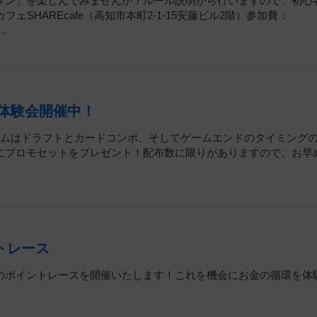
タン」を楽しんでみませんか？ルール説明から行いますので、初心
SHAREcafe（高知市本町2-1-15安藤ビル2階）参加費：
.
行体験会開催中！
ームはドラフトとカードコンボ、そしてゲームエンドのタイミング
にプロモセットをプレゼント！配布数に限りがありますので、お早
ントレース
のポイントレースを開催いたします！これを機会にお金の循環を体