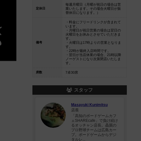
毎週月曜日（月曜が祝日の場合は営
定休日
業いたします。その場合火曜日が振
替休日になります。）
・料金にフリードリンクが含まれて
います。
・月曜日が祝日営業の場合は翌日の
火曜日をお休みとさせていただきま
す。
備考
・火曜日は17時よりの営業となりま
す。
・22時が最終入店時間です。
・翌日が当店休業の場合、21時以降
ノーゲストになり次第閉店いたしま
す。
席数
7卓30席
スタッフ
Masayuki Kunimitsu
店長
「高知のボードゲームカフ
ェSHAREcafe」で負け続け
るオッチャン店長。贔屓の
プロ野球チームは広島カー
プ。ボードゲームからデジ
タルレ...