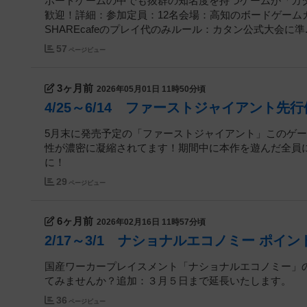
ボードゲームの中でも抜群の知名度を持つゲームが「カ
歓迎！詳細：参加定員：12名会場：高知のボードゲームカフェ
SHAREcafeのプレイ代のみルール：カタン公式大会に準..
57
ページビュー
3ヶ月前
2026年05月01日 11時50分頃
4/25～6/14 ファーストジャイアント先
5月末に発売予定の「ファーストジャイアント」このゲ
性が濃密に凝縮されてます！期間中に本作を遊んだ全員
に！
29
ページビュー
6ヶ月前
2026年02月16日 11時57分頃
2/17～3/1 ナショナルエコノミー ポイ
国産ワーカープレイスメント「ナショナルエコノミー」
てみませんか？追加：３月５日まで延長いたします。
36
ページビュー