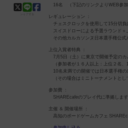
16名 （下記のリンクよりWEB参
シェアする
レギュレーション ：
チェスクロックを使用して15分切負
スイスドローによる予選ラウンド＋
その他カルカソンヌ日本選手権公式
上位入賞者特典 ：
7月5日（土）に東京で開催予定のカ
（参加者が１６人以上：上位２名、1
10名未満での開催では日本選手権の
（その場合はミニトーナメントとし
参加費 ：
SHAREcafeのプレイ代に準拠しま
主催 ＆ 開催場所 ：
高知のボードゲームカフェ SHAREcaf
→参加申し込み