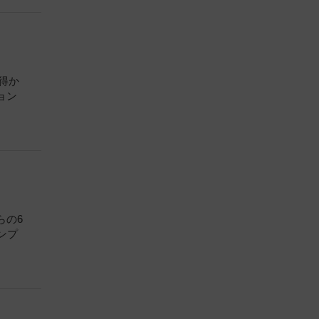
得か
ョン
らの6
ンプ