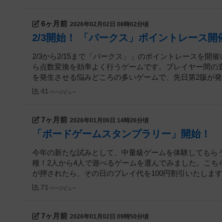
6ヶ月前
2026年02月02日 08時02分頃
2/3開始！ 「パークス」ポイントレース開
2/3から2/15まで「パークス」」のポイントレースを
ら点数変換を効率よく行うゲームです。プレイヤー間の
を発生させる悩みどころの多いゲームで、先日第2版が発売
41
ページビュー
7ヶ月前
2026年01月06日 14時26分頃
「ボードゲームスタンプラリー」開始！
今年の新たな試みとして、中量級ゲームを体験してもら
種！2人から4人で遊べるゲームを選んでみました。こ
が押されたら、その日のプレイ代を100円割引いたします！1
71
ページビュー
7ヶ月前
2026年01月02日 09時50分頃