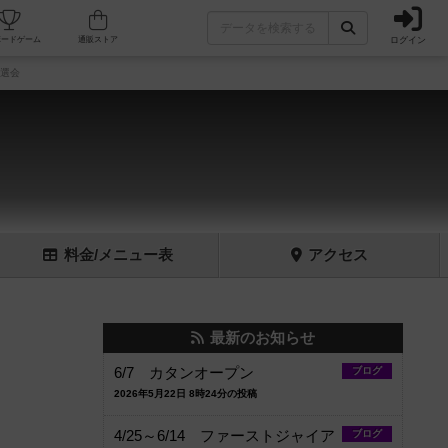
ログイン
フェ/店舗
人気ボードゲーム
通販ストア
予選会
料金
/メニュー
表
アクセス
最新のお知らせ
6/7 カタンオープン
ブログ
2026年5月22日 8時24分の投稿
4/25～6/14 ファーストジャイア
ブログ