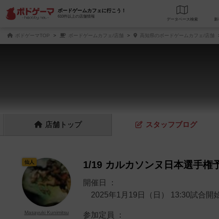
ボードゲームカフェに行こう！
610件以上の店舗情報
データベース
検
ボドゲーマTOP
ボードゲームカフェ/店舗
高知県のボードゲームカフェ/店舗
店舗
トップ
スタッフ
ブログ
仙人
1/19 カルカソンヌ日本選手権
開催日 ：
2025年1月19日（日） 13:30試合開
Masayuki Kunimitsu
参加定員 ：