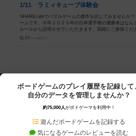
1/11 ラミィキューブ体験会
SHAREcafeでパズルゲームの傑作を試してみません
ームです。今年２０２５年の日本選手権の優勝者はなん
ルールから説明させていただきます。気軽にご参加ください
63
ページビュー
ボードゲームのプレイ履歴を記録して
自分のデータを管理しませんか？
約75,000人
がボドゲーマを利用中！
ボドゲーマTOP
ボードゲーム通販
遊んだボードゲームを記録する
気になるゲームのレビューを読む
ボードゲームを検索する
新作・再入荷情報