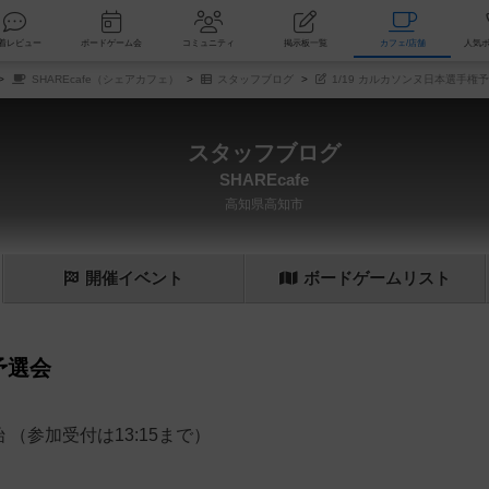
索
新着レビュー
ボードゲーム会
コミュニティ
掲示板一覧
カ
SHAREcafe（シェアカフェ）
スタッフブログ
1/19 カルカソンヌ日本選手権
スタッフブログ
SHAREcafe
高知県高知市
開催
イベント
ボード
ゲーム
リスト
予選会
始 （参加受付は13:15まで）