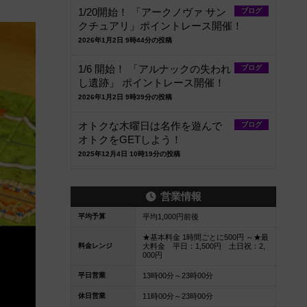
1/20開始！ 「アークノヴァ サン
ブログ
クチュアリ」ポイントレース開催！
2026年1月2日 9時44分の投稿
1/6 開始！ 「アルナックの失われ
ブログ
し遺跡」 ポイントレース開催！
2026年1月2日 9時39分の投稿
オトクな木曜日は名作を遊んで
ブログ
オトクをGETしよう！
2025年12月4日 10時19分の投稿
営業情報
平均予算
平均1,000円前後
★基本料金 1時間ごとに500円 ～★最
料金レンジ
大料金 平日：1,500円 土日祝：2,
000円
平日営業
13時00分～23時00分
休日営業
11時00分～23時00分