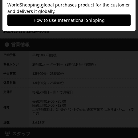
3/1からの営業について
ブログ
2021年3月1日 12時14分の投稿
1/13からの営業について
ブログ
2021年1月11日 22時20分の投稿
営業情報
平均予算
平均1800円前後
料金レンジ
2時間1オーダー制～（2時間あたり900円）
平日営業
13時00分～23時00分
休日営業
13時00分～23時00分
定休日
毎週火曜日＋月１で月曜日
毎週木曜19:00〜23:00
隔週土曜10:00〜12:00
備考
上記時間帯は、定期イベントのため通常営業ではありません。（要
予約）
席数
3卓18席
スタッフ