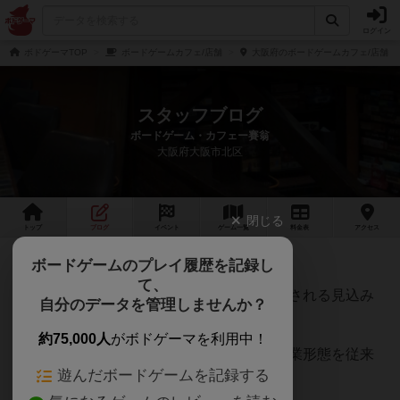
ログイン
ボドゲーマTOP
ボードゲームカフェ/店舗
大阪府のボードゲームカフェ/店舗
スタッフブログ
ボードゲーム・カフェー賽翁
大阪府大阪市北区
閉じる
トップ
ブログ
イベント
ゲーム
一覧
料金
表
アクセス
時短営業要請解除について
ボードゲームのプレイ履歴を記録し
て、
10月25日より大阪府の時短営業要請が解除される見込み
自分のデータを管理しませんか？
です。
約75,000人
がボドゲーマを利用中！
それに伴いまして、10月25日（月）より営業形態を従来
遊んだボードゲームを記録する
に戻します。