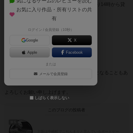
気になるゲームのレビューを読む
※10月28日の木曜ゲーム会だけは、予定通り14時から貸
お気に入り作品・所有リストの共
切営業となります
有
ログイン / 会員登録（10秒）
木曜以外 13:00〜23:00
Google
X
木曜のみ 13:00〜18:00（10月28日を除く）
Apple
Facebook
火曜定休、臨時の不定休あり
または
当然ながら、今後のコロナ情勢により変更となることもあ
メールで会員登録
ります。
よろしくお願い申し上げます。
しばらく表示しない
このブログの投稿者
隊長
大阪は中崎町でこぢんまりと営んでいるボードゲー