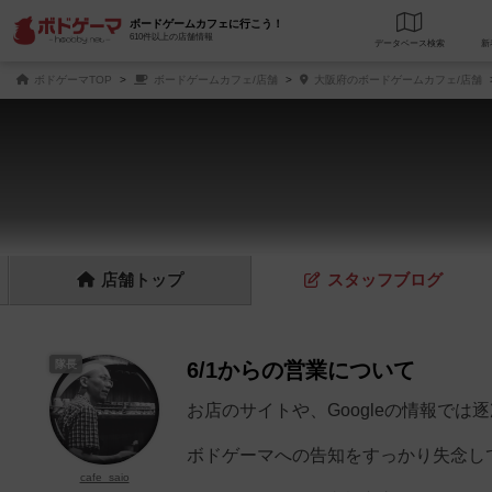
ボードゲームカフェに行こう！
610件以上の店舗情報
データベース
検
ボドゲーマTOP
ボードゲームカフェ/店舗
大阪府のボードゲームカフェ/店舗
店舗
トップ
スタッフ
ブログ
隊長
6/1からの営業について
お店のサイトや、Googleの情報では
ボドゲーマへの告知をすっかり失念し
cafe_saio