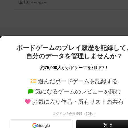
131
ページビュー
ボードゲームのプレイ履歴を記録して
自分のデータを管理しませんか？
約75,000人
がボドゲーマを利用中！
ボドゲーマTOP
ボードゲーム通販
遊んだボードゲームを記録する
気になるゲームのレビューを読む
ボードゲームを検索する
新作・再入荷情報
お気に入り作品・所有リストの共有
ボードゲームの新着レビュー
定番ボードゲームの通販
ボードゲーム会情報
国産ボードゲームの通販
ログイン / 会員登録（10秒）
メカニクス特集
子供向けボードゲームの
Google
X