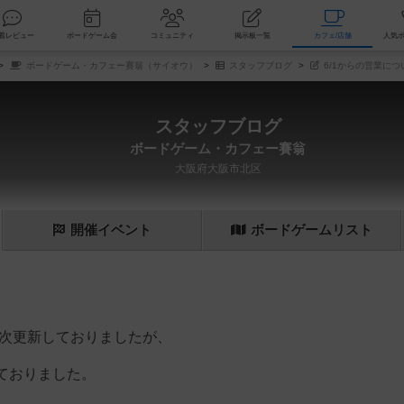
索
新着レビュー
ボードゲーム会
コミュニティ
掲示板一覧
カ
ボードゲーム・カフェー賽翁（サイオウ）
スタッフブログ
6/1からの営業につ
スタッフブログ
ボードゲーム・カフェー賽翁
大阪府大阪市北区
開催
イベント
ボード
ゲーム
リスト
逐次更新しておりましたが、
ておりました。