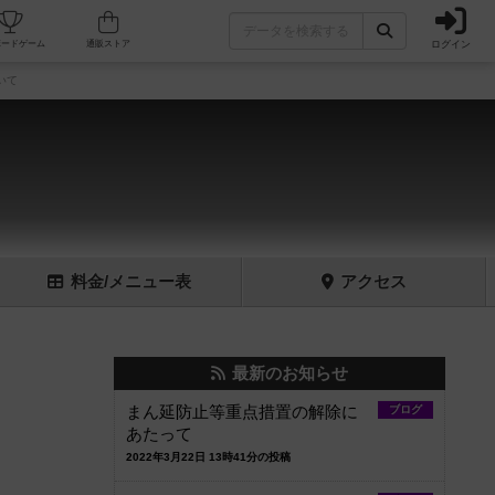
ログイン
フェ/店舗
人気ボードゲーム
通販ストア
いて
料金
/メニュー
表
アクセス
最新のお知らせ
まん延防止等重点措置の解除に
ブログ
あたって
2022年3月22日 13時41分の投稿