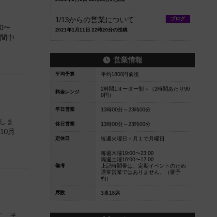
1/13からの営業について
ブログ
0〜
2021年1月11日 22時20分の投稿
期間中
営業情報
平均予算
平均1800円前後
2時間1オーダー制～（2時間あたり90
料金レンジ
0円）
平日営業
13時00分～23時00分
しま
休日営業
13時00分～23時00分
10月
定休日
毎週火曜日＋月１で月曜日
毎週木曜19:00〜23:00
隔週土曜10:00〜12:00
備考
上記時間帯は、定期イベントのため
通常営業ではありません。（要予
約）
席数
3卓18席
す。そ