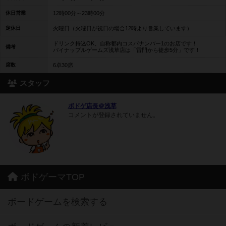
休日営業
12時00分～23時00分
定休日
火曜日（火曜日が祝日の場合12時より営業しています）
ドリンク持込OK、自称都内コスパナンバー1のお店です！
備考
パイナップルゲームズ浅草店は「雷門から徒歩5分」です！
席数
6卓30席
スタッフ
ボドゲ店長＠浅草
コメントが登録されていません。
ボドゲーマTOP
ボードゲームを検索する