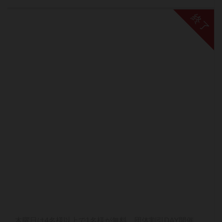
終了
木曜日は4名様以上で1名様が無料 団体割引DAY開催