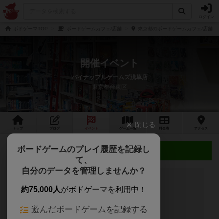
ログイン
ボドゲーマTOP
ボードゲームカフェ/店舗
東京都のボードゲームカフェ/店舗
開催イベント
パイナップルゲームズ浅草店
東京都台東区
閉じる
トップ
ブログ
イベント
ゲーム
一覧
料金
表
アクセス
ボードゲームのプレイ履歴を記録し
近日開催予定のイベント
て、
自分のデータを管理しませんか？
約75,000人
がボドゲーマを利用中！
開催予定のイベントはありません
遊んだボードゲームを記録する