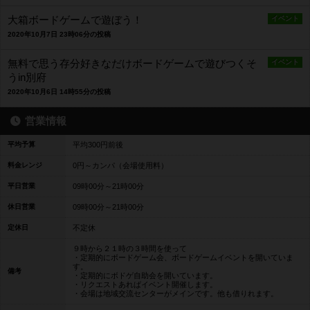
大箱ボードゲームで遊ぼう！
イベント
2020年10月7日 23時06分の投稿
無料で思う存分好きなだけボードゲームで遊びつくそ
イベント
うin別府
2020年10月6日 14時55分の投稿
営業情報
平均予算
平均300円前後
料金レンジ
0円～カンパ（会場使用料）
平日営業
09時00分～21時00分
休日営業
09時00分～21時00分
定休日
不定休
９時から２１時の３時間を使って
・定期的にボードゲーム会、ボードゲームイベントを開いていま
す。
備考
・定期的にボドゲ自助会を開いています。
・リクエストあればイベント開催します。
・会場は地域交流センターがメインです。他も借りれます。