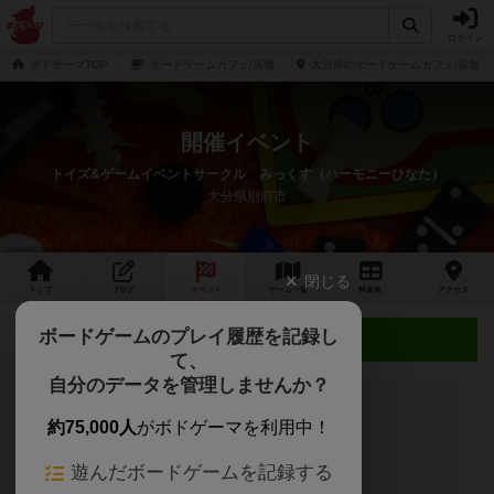
ログイン
ボドゲーマTOP
ボードゲームカフェ/店舗
大分県のボードゲームカフェ/店舗
開催イベント
トイズ&ゲームイベントサークル みっくす（ハーモニーひなた）
大分県別府市
閉じる
トップ
ブログ
イベント
ゲーム
一覧
料金
表
アクセス
ボードゲームのプレイ履歴を記録し
近日開催予定のイベント
て、
自分のデータを管理しませんか？
約75,000人
がボドゲーマを利用中！
開催予定のイベントはありません
遊んだボードゲームを記録する