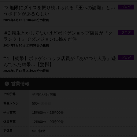
#3 無限にダイスを振り続けられる『王への請願』とい
ブログ
うボドゲがあるらしい
2024年4月12日 18時48分の投稿
＃2 転生とかしてないけどボドゲショップ店員が『ク
ブログ
ランク！』でダンジョンに挑んだ件
2024年3月20日 13時58分の投稿
#１【衝撃】ボドゲショップ店員が『あやつり人形』遊
ブログ
んでみた結果…【驚愕】
2024年3月12日 21時29分の投稿
営業情報
平均予算
平均2000円前後
料金レンジ
500～
未登録
平日営業
15時00分～22時00分
休日営業
12時00分～20時00分
定休日
年中無休