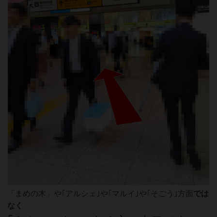
「まめの木」や｢アルシェ｣や｢マルイ｣や｢そごう｣方面
では
なく