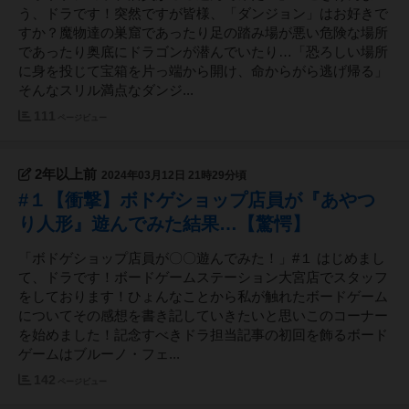
う、ドラです！突然ですが皆様、「ダンジョン」はお好きで
すか？魔物達の巣窟であったり足の踏み場が悪い危険な場所
であったり奥底にドラゴンが潜んでいたり…「恐ろしい場所
に身を投じて宝箱を片っ端から開け、命からがら逃げ帰る」
そんなスリル満点なダンジ...
111
ページビュー
2年以上前
2024年03月12日 21時29分頃
#１【衝撃】ボドゲショップ店員が『あやつ
り人形』遊んでみた結果…【驚愕】
「ボドゲショップ店員が〇〇遊んでみた！」#１ はじめまし
て、ドラです！ボードゲームステーション大宮店でスタッフ
をしております！ひょんなことから私が触れたボードゲーム
についてその感想を書き記していきたいと思いこのコーナー
を始めました！記念すべきドラ担当記事の初回を飾るボード
ゲームはブルーノ・フェ...
142
ページビュー