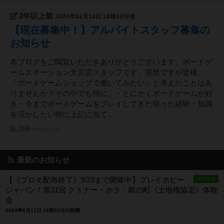
2年以上前
2024年02月14日 18時32分頃
【現在募集中！】アルバイトスタッフ募集の
お知らせ
本ブログをご閲覧いただきありがとうございます。ボードゲ
ームステーション大宮店スタッフです。突然ですが皆様、
「ボードゲームショップで働いてみたい」と考えたことはあ
りませんか？その中でも特に、・とにかくボードゲームが好
き・今までボードゲームをプレイしてきた培った経験・知識
を活かしたい特に上記に当て...
366
ページビュー
最新のお知らせ
【《プロモ配布終了》9/23まで開催中】プレイホビー
イベント
ジャパン！第31回 クトナー・ホラ：銀の町《土地権協定》体験
会
2024年8月11日 16時22分の投稿