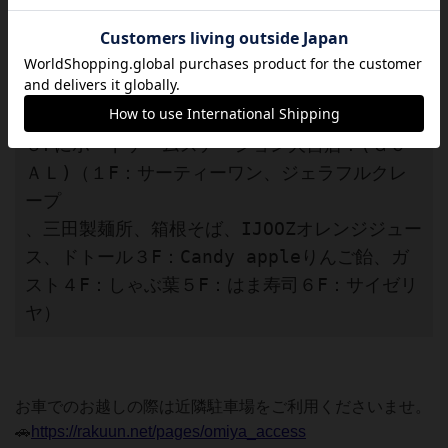
⇓
はま寿司の看板を目印にラクーン内へ
⇓
５Fにボードゲームステーション大宮店！(ＧＯ
ＡＬ)（１F：サーティーワン、ジェラフルクレ
ープ

、三田製麺所、箱根そば、IJOOZオレンジジュー
ス、ドトール３F：Candy appleりんご飴、ガ
スト４F：しゃぶ葉５F：はま寿司６F：サイゼリ
ヤ）
お車でのお越しの際は近隣駐車場をご利用くださいませ。
🚗
https://rakuun.net/pages/omiya_access