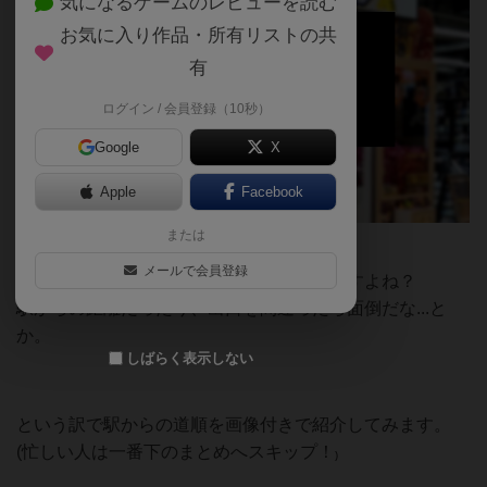
気になるゲームのレビューを読む
お気に入り作品・所有リストの共
有
ログイン / 会員登録（10秒）
Google
X
Apple
Facebook
または
ときどき聞かれるんです。
メールで会員登録
いやでも、初めてのご来店って正直不安ですよね？
駅からの距離だったり、出口を間違ったら面倒だな...と
か。
しばらく表示しない
という訳で駅からの道順を画像付きで紹介してみます。
(忙しい人は一番下のまとめへスキップ！₎