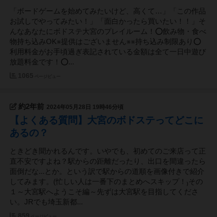
「ボードゲームを始めてみたいけど、高くて…」「この作品
お試しでやってみたい！」「面白かったら買いたい！！」そ
んなあなたにボドステ大宮のプレイルーム！⭕️飲み物・食べ
物持ち込みOK※提供はございません※※持ち込み制限あり⭕️
利用料金がお手頃過ぎ表記されている金額は全て一日中遊び
放題料金です！⭕️...
1065
ページビュー
約2年前
2024年05月28日 19時46分頃
【よくある質問】大宮のボドステってどこに
あるの？
ときどき聞かれるんです。いやでも、初めてのご来店って正
直不安ですよね？駅からの距離だったり、出口を間違ったら
面倒だな...とか。という訳で駅からの道順を画像付きで紹介
してみます。(忙しい人は一番下のまとめへスキップ！₎その
１～大宮駅へようこそ編～先ずは大宮駅を目指してくださ
い。JRでも埼玉新都...
859
ページビュー