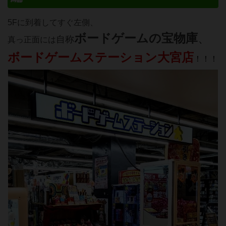
5Fに到着してすぐ左側、
ボードゲームの宝物庫
、
自称
真っ正面には
ボードゲームステーション大宮店
！！！