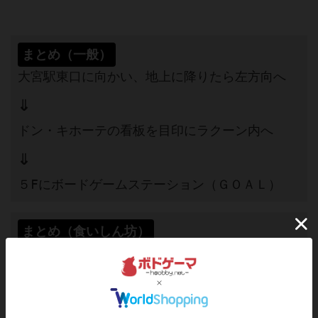
まとめ（
一般）
大宮駅東口に向かい、地上に降りたら左方向へ
⇓
ドン・キホーテの看板を目印にラクーン内へ
⇓
５Fにボードゲームステーション（ＧＯＡＬ）
まとめ（食いしん坊）
大宮駅東口（美味い居酒屋とラーメン屋が多い）
に向かい、ワッフル屋「マネケン」に寄る気持ち
をグッと抑え、地上に降りたら「吉野家」を体の
右で感じつつ左方面へまっすぐ直進。