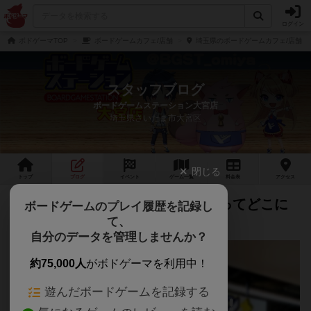
ログイン
ボドゲーマTOP
ボードゲームカフェ/店舗
埼玉県のボードゲームカフェ/店舗
スタッフブログ
ボードゲームステーション大宮店
埼玉県さいたま市大宮区
閉じる
トップ
ブログ
イベント
ゲーム
一覧
料金
表
アクセス
【よくある質問】大宮のボドステってどこに
ボードゲームのプレイ履歴を記録し
て、
あるの？
自分のデータを管理しませんか？
約75,000人
がボドゲーマを利用中！
遊んだボードゲームを記録する