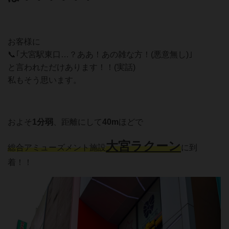
お客様に
📞｢大宮駅東口…？ああ！あの雑な方！(悪意無し)｣
と言われただけあります！！(実話)
私もそう思います。
およそ
1分弱
、距離にして
40m
ほどで
大宮ラクーン
総合アミューズメント施設
に到
着！！