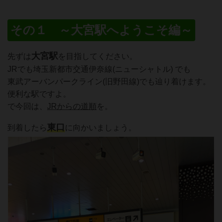
その１ ～大宮駅へようこそ編～
大宮駅
先ずは
を目指してください。
JRでも埼玉新都市交通伊奈線(ニューシャトル) でも
東武アーバンパークライン(旧野田線)でも辿り着けます。
便利な駅ですよ。
で今回は、
JRからの道順
を。
東口
到着したら
に向かいましょう。