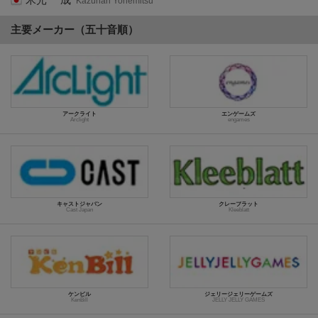
米光 一成
Kazunari Yonemitsu
主要メーカー（五十音順）
アークライト
エンゲームズ
Arclight
engames
キャストジャパン
クレーブラット
Cast Japan
Kleeblatt
ケンビル
ジェリージェリーゲームズ
KenBill
JELLY JELLY GAMES