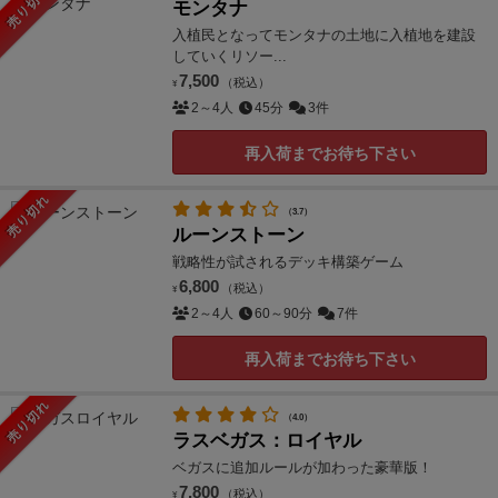
売り切れ
モンタナ
入植民となってモンタナの土地に入植地を建設
していくリソー...
7,500
（税込）
¥
2～4人
45分
3件
再入荷までお待ち下さい
売り切れ
（3.7）
ルーンストーン
戦略性が試されるデッキ構築ゲーム
6,800
（税込）
¥
2～4人
60～90分
7件
再入荷までお待ち下さい
売り切れ
（4.0）
ラスベガス：ロイヤル
ベガスに追加ルールが加わった豪華版！
7,800
（税込）
¥