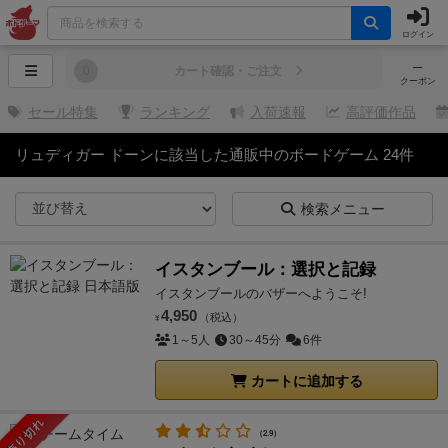
ログイン
─
0
カート確認・ご注文
クーポン
セール特集
ランキング
入荷速報
高評価作品
リュディガー ドーンに該当した通販中のボードゲーム 24件
検索メニュー
イスタンブール：選択と記録
イスタンブールのバザーへようこそ!
4,950
（税込）
¥
1～5人
30～45分
6件
カートに追加する
売り切れ
（2.9）