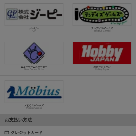
ジーピー
テンデイズゲームズ
GP
Tendays Games
ニューゲームズオーダー
ホビージャパン
New Games Order
Hobby Japan
メビウスゲームズ
Möbius Games
お支払い方法
クレジットカード