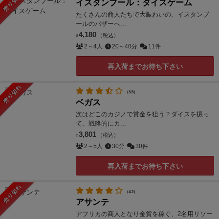
売り切れ
イスタンブール：ダイスゲーム
たくさんの商人たちで大賑わいの、イスタンブ
ールのバザーへ...
4,180
（税込）
¥
2～4人
20～40分
11件
再入荷までお待ち下さい
売り切れ
（3.5）
ベガス
次はどこのカジノで賞金を狙う？ダイスを振っ
て、戦略的にカ...
3,801
（税込）
¥
2～5人
30分
30件
再入荷までお待ち下さい
売り切れ
（4.2）
アサンテ
アフリカの商人となり金貨を稼ぐ、2名用リソー