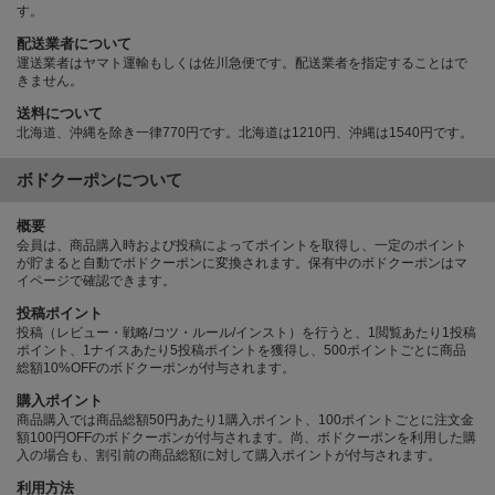
す。
配送業者について
運送業者はヤマト運輸もしくは佐川急便です。配送業者を指定することはで
きません。
送料について
北海道、沖縄を除き一律770円です。北海道は1210円、沖縄は1540円です。
ボドクーポンについて
概要
会員は、商品購入時および投稿によってポイントを取得し、一定のポイント
が貯まると自動でボドクーポンに変換されます。保有中のボドクーポンはマ
イページで確認できます。
投稿ポイント
投稿（レビュー・戦略/コツ・ルール/インスト）を行うと、1閲覧あたり1投稿
ポイント、1ナイスあたり5投稿ポイントを獲得し、500ポイントごとに商品
総額10%OFFのボドクーポンが付与されます。
購入ポイント
商品購入では商品総額50円あたり1購入ポイント、100ポイントごとに注文金
額100円OFFのボドクーポンが付与されます。尚、ボドクーポンを利用した購
入の場合も、割引前の商品総額に対して購入ポイントが付与されます。
利用方法