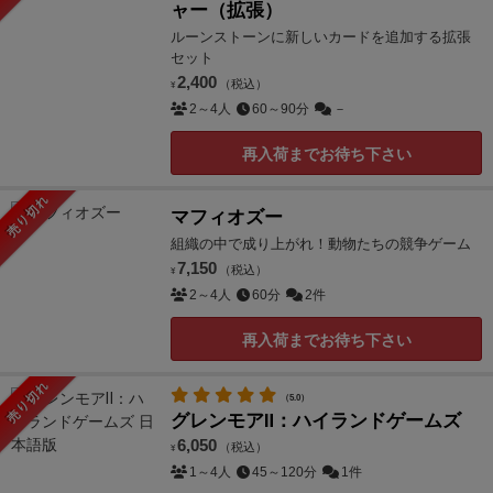
ャー（拡張）
ルーンストーンに新しいカードを追加する拡張
セット
2,400
（税込）
¥
2～4人
60～90分
－
再入荷までお待ち下さい
売り切れ
マフィオズー
組織の中で成り上がれ！動物たちの競争ゲーム
7,150
（税込）
¥
2～4人
60分
2件
再入荷までお待ち下さい
売り切れ
（5.0）
グレンモアⅡ：ハイランドゲームズ
6,050
（税込）
¥
1～4人
45～120分
1件