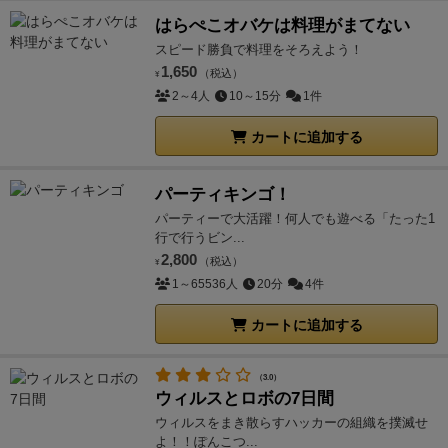
はらぺこオバケは料理がまてない
スピード勝負で料理をそろえよう！
1,650
（税込）
¥
2～4人
10～15分
1件
カートに追加する
パーティキンゴ！
パーティーで大活躍！何人でも遊べる「たった1
行で行うビン...
2,800
（税込）
¥
1～65536人
20分
4件
カートに追加する
（3.0）
ウィルスとロボの7日間
ウィルスをまき散らすハッカーの組織を撲滅せ
よ！！ぽんこつ...