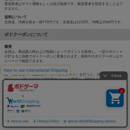
運送業者はヤマト運輸もしくは佐川急便です。配送業者を指定することはで
きません。
送料について
北海道、沖縄を除き一律770円です。北海道は1210円、沖縄は1540円です。
ボドクーポンについて
概要
会員は、商品購入時および投稿によってポイントを取得し、一定のポイント
が貯まると自動でボドクーポンに変換されます。保有中のボドクーポンはマ
イページで確認できます。
投稿ポイント
投稿（レビュー・戦略/コツ・ルール/インスト）を行うと、1閲覧あたり1投稿
ポイント、1ナイスあたり5投稿ポイントを獲得し、500ポイントごとに商品
総額10%OFFのボドクーポンが付与されます。
購入ポイント
商品購入では商品総額50円あたり1購入ポイント、100ポイントごとに注文金
額100円OFFのボドクーポンが付与されます。尚、ボドクーポンを利用した購
入の場合も、割引前の商品総額に対して購入ポイントが付与されます。
利用方法
会員は、利用可能なボドクーポンを注文確定画面で適用することができま
す。