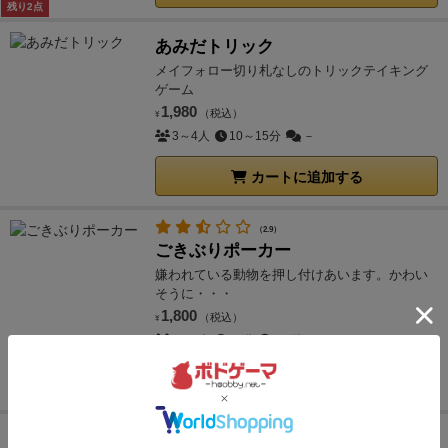
残り2点
あみだトリック
メイフォロー切り札なしのトリックテイキング
ゲーム
1,980
（税込）
¥
3～4人
10～15分
－
カートに追加する
（2.9）
ごきぶりポーカー
嫌われている動物を押し付けあいます。かわい
そうに・・・
1,800
（税込）
¥
2～6人
20分
88件
カートに追加する
王宮のささやき