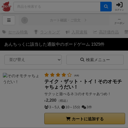
ログイン
─
0
カート確認・ご注文
クーポン
セール特集
ランキング
入荷速報
高評価作品
あんちっくに該当した通販中のボードゲーム 1929件
検索メニュー
（4.4）
テイク・ザット・トイ！そのオモチ
ャちょうだい！
サクッと遊べるネコのオモチャあつめ！
2,200
（税込）
¥
3～5人
10～15分
3件
カートに追加する