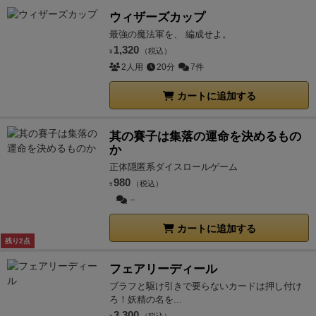
ウィザーズカップ
最強の魔法軍を、 編成せよ。
1,320
（税込）
¥
2人用
20分
7件
カートに追加する
其の賽子は集落の運命を決めるもの
か
正体隠匿系ダイスロールゲーム
980
（税込）
¥
－
カートに追加する
残り2点
フェアリーディール
ブラフと駆け引きで要らないカードは押し付け
ろ！妖精の名を...
3,300