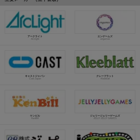
アークライト
エンゲームズ
Arclight
engames
キャストジャパン
クレーブラット
Cast Japan
Kleeblatt
ケンビル
ジェリージェリーゲームズ
KenBill
JELLY JELLY GAMES