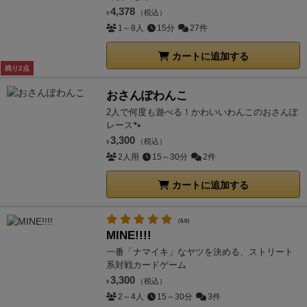
4,378
（税込）
¥
1～8人
15分
27件
カートに追加する
残り2点
おさんぽわんこ
2人で何度も遊べる！かわいいわんこのおさんぽ
レース🐾
3,300
（税込）
¥
2人用
15～30分
2件
カートに追加する
（5.0）
MINE!!!!
一番「ナマイキ」なヤツを決める、ストリート
系対戦カードゲーム
3,300
（税込）
¥
2～4人
15～30分
3件