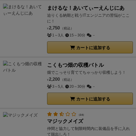
まけるな！あいてぃーえんじにあ
迫りくる納期と戦うITエンジニアの苦悩がここ
に！
2,750
（税込）
¥
1～3人
15～30分
－
カートに追加する
こくもつ畑の収穫バトル
畑でこっそり育ててちゃっかり収穫しよう！
2,200
（税込）
¥
3～5人
20～30分
－
カートに追加する
（2.6）
マジックメイズ
仲間と協力して制限時間内に装備品を手に入れ
て脱出しろ！