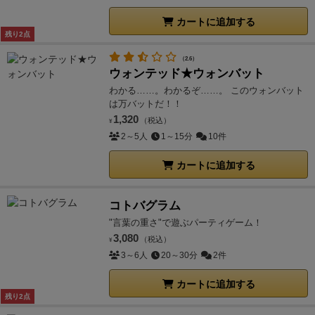
カートに追加する
残り2点
（2.6）
ウォンテッド★ウォンバット
わかる……。わかるぞ……。 このウォンバット
は万バットだ！！
1,320
（税込）
¥
2～5人
1～15分
10件
カートに追加する
コトバグラム
"言葉の重さ"で遊ぶパーティゲーム！
3,080
（税込）
¥
3～6人
20～30分
2件
カートに追加する
残り2点