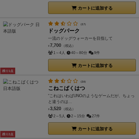
カートに追加する
（2.7）
ドッグパーク
一流のドッグウォーカーを目指して
7,700
（税込）
¥
1～4人
40～80分
9件
カートに追加する
残り1点
（2.6）
こねこばくはつ
“これはいわばUNOのようなゲームだが、ちょっ
と違うのは...
3,520
（税込）
¥
2～5人
2～15分
27件
カートに追加する
残り2点