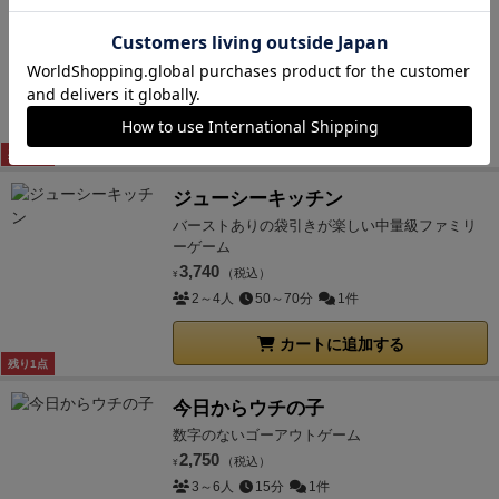
手番の周りに特徴が！各役職の特殊能力をいか
してカードをプレイ！
2,200
（税込）
¥
3～5人
45分
13件
カートに追加する
残り2点
ジューシーキッチン
バーストありの袋引きが楽しい中量級ファミリ
ーゲーム
3,740
（税込）
¥
2～4人
50～70分
1件
カートに追加する
残り1点
今日からウチの子
数字のないゴーアウトゲーム
2,750
（税込）
¥
3～6人
15分
1件