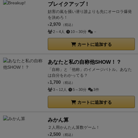
ブレイクアップ！
妨害の嵐を掻い潜り誰よりも先にオーロラ爆発
を決めろ！
2,970
（税込）
¥
2～4人
10～30分
－
カートに追加する
あなたと私の自称他SHOW！？
「自称」と「他称」のイメージバトル。あなた
は自分をわかってる？
1,700
（税込）
¥
3～12人
5～30分
3件
カートに追加する
みかん算
２人用かんたん算数ゲーム！
2,500
（税込）
¥