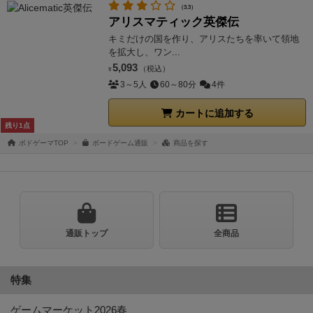
（3.3）
アリスマティック英傑伝
キミだけの国を作り、アリスたちを率いて領地
を拡大し、ワン...
5,093
（税込）
¥
3～5人
60～80分
4件
カートに追加する
残り1点
ボドゲーマTOP
ボードゲーム通販
商品を探す
通販トップ
全商品
特集
ゲームマーケット2026春