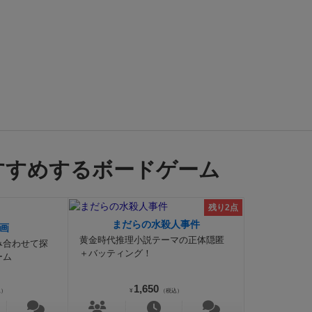
すすめするボードゲーム
残り2点
まだらの水殺人事件
画
黄金時代推理小説テーマの正体隠匿
み合わせて探
＋バッティング！
ーム
1,650
込）
¥
（税込）