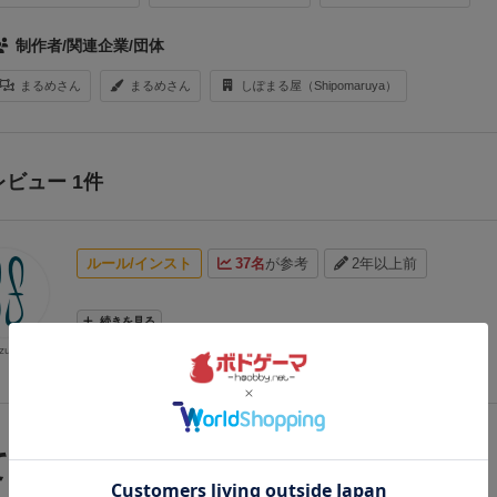
制作者/関連企業/団体
まるめさん
まるめさん
しぽまる屋（Shipomaruya）
レビュー 1件
ルール/インスト
37名
が参考
2年以上前
続きを見る
zukuf
てる人が購入した商品