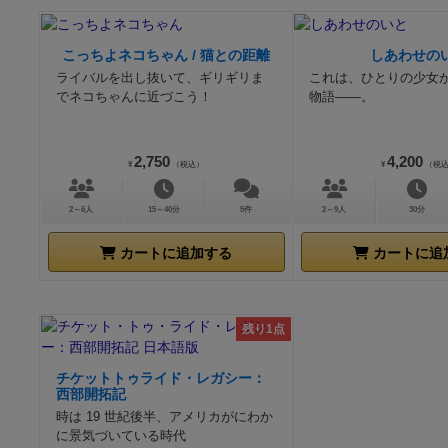
こっちよネコちゃん / 猫との距離
しあわせの
ライバルを出し抜いて、ギリギリま
これは、ひとりの少女
でネコちゃんに近づこう！
物語――。
2,750
4,200
¥
（税込）
¥
（税
2～6人
15～40分
5件
2～9人
30分
カートに追加する
カートに追
残り1点
チケットトゥライド・レガシー：
西部開拓記
時は 19 世紀後半、アメリカがにわか
に景気づいている時代