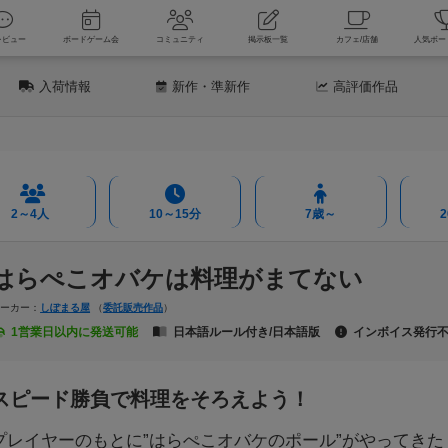
新着レビュー
ボードゲーム会
コミュニティ
掲示板一覧
カフェ
入荷情報
新作
・準新作
高評価
作品
2～4人
10～15分
7歳～
はらぺこオバケは料理がまてない
メーカー：
しぽまる屋
（
委託販売作品
）
1営業日以内に発送可能
日本語ルール付き/日本語版
インボイス発行
スピード勝負で料理をそろえよう！
プレイヤーのもとに”はらぺこオバケのポール”がやってきた