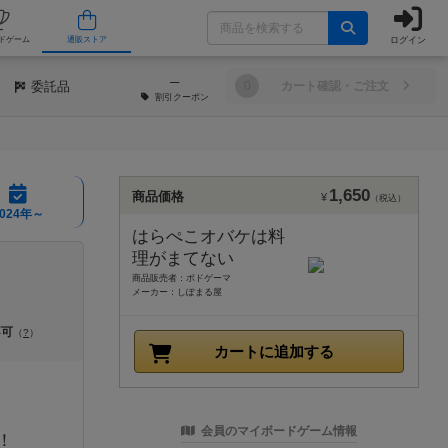
ログイン
/店舗
人気ボードゲーム
通販ストア
─
委託品
0
カート確認・ご注文
割引
クーポン
1,650
商品価格
¥
（税込）
2024年～
はらぺこオバケは料
理がまてない
商品販売者：ボドゲーマ
メーカー：しぽまる屋
不可
（
?
）
カートに追加する
会員のマイボードゲーム情報
！