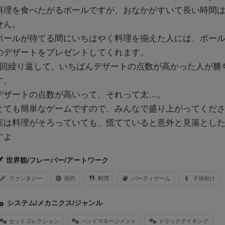
料理を食べたがるポールですが、おなかがすいて長い時間
せん。
ポールが待てる間にいちはやく料理を揃えた人には、ポー
のデザートをプレゼントしてくれます。
5回繰り返して、いちばんデザートの点数が高かった人が勝
す。
デザートの点数が高いって、それって太…。
とても簡単なゲームですので、みんなで盛り上がってくだ
実は料理がそろっていても、慌てていると意外と見落とし
すよ
世界観/フレーバー/アートワーク
ファンタジー
現代
料理
パーティゲーム
子供向け
システム/メカニクス/ジャンル
セットコレクション
ハンドマネージメント
トリックテイキング