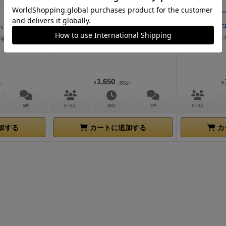
残り1点
残り2点
ビルダーズハイ
いと
建てろ建物 出しきれ予算
あつめて、に
が紡ぐ幸せの
ャーン！
1,650
込）
¥
（税込）
¥
5件
2～5人
30分
3件
2～4人
加する
カートに追加する
カ