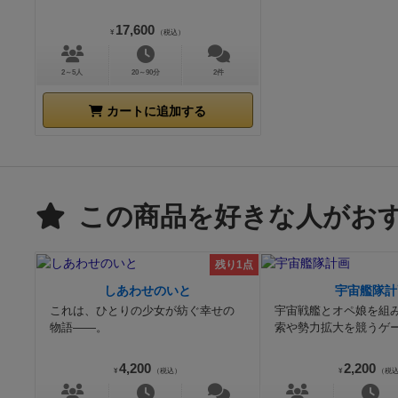
17,600
¥
（税込）
2～5人
20～90分
2件
カートに追加する
この商品を好きな人がお
残り1点
しあわせのいと
宇宙艦隊計
これは、ひとりの少女が紡ぐ幸せの
宇宙戦艦とオペ娘を組
物語――。
索や勢力拡大を競うゲ
4,200
2,200
¥
（税込）
¥
（税