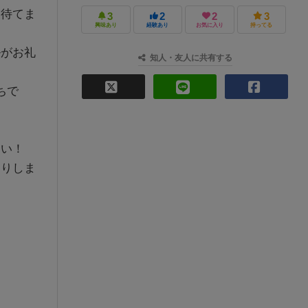
は待てま
3
2
2
3
興味あり
経験あり
お気に入り
持ってる
ルがお礼
知人・友人に共有する
ちで
さい！
たりしま