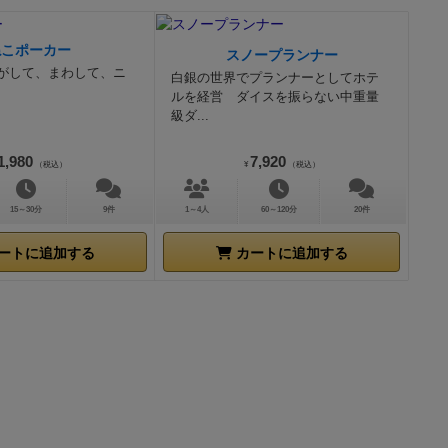
ねこポーカー
スノープランナー
がして、まわして、ニ
白銀の世界でプランナーとしてホテ
ルを経営 ダイスを振らない中重量
級ダ...
1,980
7,920
（税込）
¥
（税込）
15～30分
9件
1～4人
60～120分
20件
ートに追加する
カートに追加する