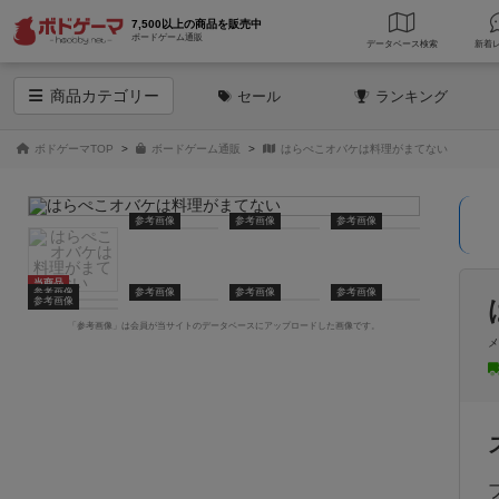
7,500以上の商品を販売中
ボードゲーム通販
データベース
検索
商品
カテゴリー
セール
ランキング
ボドゲーマTOP
ボードゲーム通販
はらぺこオバケは料理がまてない
参考画像
参考画像
参考画像
当商品
参考画像
参考画像
参考画像
参考画像
参考画像
「参考画像」は会員が当サイトのデータベースにアップロードした画像です。