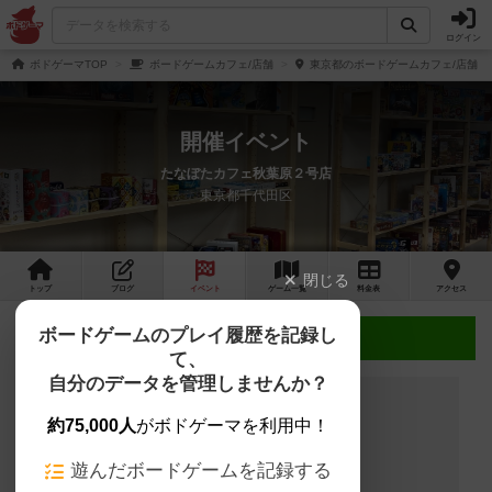
ログイン
ボドゲーマTOP
ボードゲームカフェ/店舗
東京都のボードゲームカフェ/店舗
開催イベント
たなぼたカフェ秋葉原２号店
東京都千代田区
閉じる
トップ
ブログ
イベント
ゲーム
一覧
料金
表
アクセス
ボードゲームのプレイ履歴を記録し
近日開催予定のイベント
て、
自分のデータを管理しませんか？
約75,000人
がボドゲーマを利用中！
開催予定のイベントはありません
遊んだボードゲームを記録する