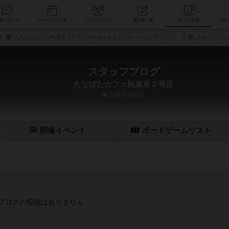
索
新着レビュー
ボードゲーム会
コミュニティ
掲示板一覧
カ
たなぼたカフェ秋葉原２号店（タナボタカフェアキハバラニゴウテン）
スタッフブロ
スタッフブログ
たなぼたカフェ秋葉原２号店
東京都千代田区
開催
イベント
ボード
ゲーム
リスト
ブログの投稿はありません