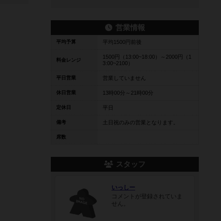
営業情報
平均予算
平均1500円前後
1500円（13:00~18:00）～2000円（1
料金レンジ
3:00~2100）
平日営業
営業していません
休日営業
13時00分～21時00分
定休日
平日
備考
土日祝のみの営業となります。
席数
スタッフ
いっしー
コメントが登録されていま
せん。