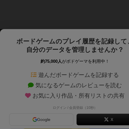
ボードゲームのプレイ履歴を記録して
自分のデータを管理しませんか？
約75,000人
がボドゲーマを利用中！
ボドゲーマTOP
ボードゲーム通販
遊んだボードゲームを記録する
気になるゲームのレビューを読む
ボードゲームを検索する
新作・再入荷情報
お気に入り作品・所有リストの共有
ボードゲームの新着レビュー
定番ボードゲームの通販
ボードゲーム会情報
国産ボードゲームの通販
ログイン / 会員登録（10秒）
メカニクス特集
子供向けボードゲームの
Google
X
掲示板・トピックス
2人用ボードゲームの通