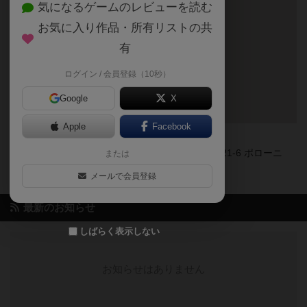
気になるゲームのレビューを読む
お気に入り作品・所有リストの共
有
ログイン / 会員登録（10秒）
Google
X
Apple
Facebook
〒101-0025
東京都千代田区東京都千代田区神田佐久間町3-21-6 ポローニ
または
ア秋葉原Ⅱ 102
メールで会員登録
最新のお知らせ
しばらく表示しない
お知らせはありません