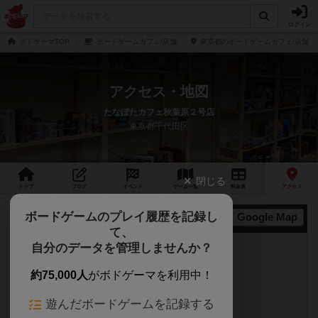
ログイン
ボドゲーマTOP
ボードゲームカフェ/店舗
東京都のボードゲームカフェ/店舗
アクセス・地図
たなぼたカフェ秋葉原２号店
東京都千代田区
閉じる
トップ
ブログ
イベント
ゲーム
一覧
料金
表
アクセス
ボードゲームのプレイ履歴を記録し
Google Map
地図
て、
自分のデータを管理しませんか？
約75,000人
がボドゲーマを利用中！
遊んだボードゲームを記録する