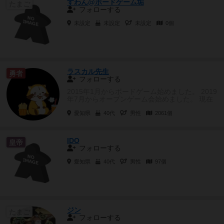
すわん@ボードゲーム垢
たまご
フォローする
未設定
未設定
未設定
0個
ラスカル先生
勇者
フォローする
2015年1月からボードゲーム始めました。 2019
年7月からオープンゲーム会始めました。 現在
登録していない...
愛知県
40代
男性
2061個
IDO
皇帝
フォローする
愛知県
40代
男性
97個
ジン
たまご
フォローする