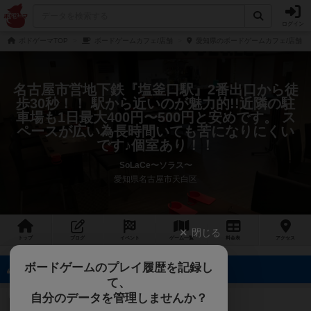
ログイン
ボドゲーマTOP
ボードゲームカフェ/店舗
愛知県のボードゲームカフェ/店舗
名古屋市営地下鉄『塩釜口駅』2番出口から徒
歩30秒！！ 駅から近いのが魅力的!!近隣の駐
車場も1日最大400円〜500円と安めです。 ス
ペースが広い為長時間いても苦になりにくい
です♪個室あり！！
SoLaCe〜ソラス〜
愛知県名古屋市天白区
閉じる
トップ
ブログ
イベント
ゲーム
一覧
料金
表
アクセス
ボードゲームのプレイ履歴を記録し
77名のフォロワー
て、
自分のデータを管理しませんか？
makoppiki
隊長