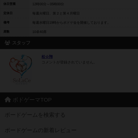
休日営業
12時00分～05時00分
定休日
毎週火曜日、第２と第４月曜日
備考
毎週水曜日19時からボドゲ会を開催しております。
席数
10卓40席
スタッフ
松☆翔
コメントが登録されていません。
ボドゲーマTOP
ボードゲームを検索する
ボードゲームの新着レビュー