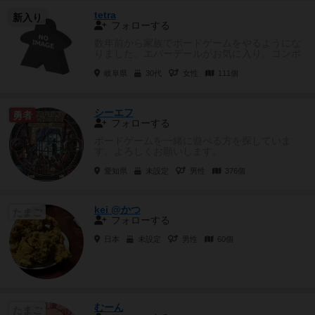
tetra
新入り
フォローする
数年前から家族でボードゲームをやるようにな
りました。エバーデールがお気に入り。コンポ
ーネントが豪華だとワクワクします。
岐阜県
30代
女性
111個
シーエフ
勇者
フォローする
ボードゲームを一緒に遊べる方を探していま
す。よろしくお願いします。
愛知県
未設定
男性
376個
kei @かつ
たまご
フォローする
日本
未設定
男性
60個
むーん
たまご