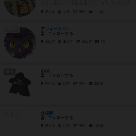
ニオン系のデッキ構築系です。身内が大喜利系
が好きなのでなかなかプレイ...
愛知県
30代
男性
110個
アッキータロト
たまご
フォローする
未設定
未設定
未設定
4個
AAA
隊長
フォローする
静岡県
20代
男性
207個
外様鰐
たまご
フォローする
愛知県
20代
男性
163個