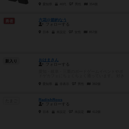
ムが増えると良いなぁ。
愛知県
40代
男性
354個
六花@節約なう
勇者
フォローする
日本
未設定
女性
857個
おはまさん
新入り
フォローする
愛知・岐阜・三重のボードゲームイベントやボ
ドゲカフェにちょくちょく通っています。 好き
なボドゲは、正体隠匿、...
愛知県
非表示
男性
382個
RadishRoxs
たまご
フォローする
日本
未設定
未設定
412個