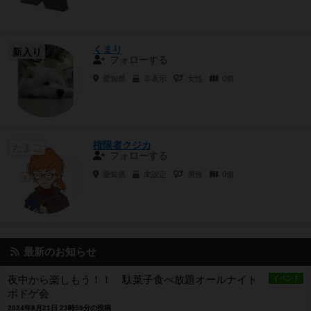
くまり
新入り
フォローする
愛知県
非表示
女性
0個
権限者クジカ
たまご
フォローする
愛知県
未設定
男性
0個
最新のお知らせ
夜中から楽しもう！！ 駄菓子食べ放題オールナイト
イベント
ボドゲ会
2024年8月21日 23時59分の投稿