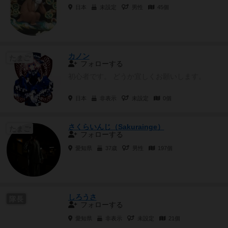
日本
未設定
男性
45個
カノン
たまご
フォローする
初心者です。 どうか宜しくお願いします。
日本
非表示
未設定
0個
さくらいんじ（Sakurainge）
たまご
フォローする
愛知県
37歳
男性
197個
しろうさ
隊長
フォローする
愛知県
非表示
未設定
21個