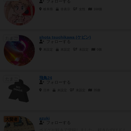
フォローする
岐阜県
非表示
女性
168個
shota tsuchikawa (ケビン)
たまご
フォローする
未設定
未設定
未設定
0個
飛鳥24
たまご
フォローする
日本
未設定
未設定
35個
azuki
大賢者
フォローする
ボドゲが好きで登録しました。 好きなのはドミ