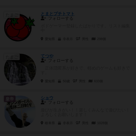
とまとプチトマト
たまご
フォローする
ボドゲーマー登録したばかりです。リスト編集
中
愛知県
非表示
男性
298個
てつや
たまご
フォローする
正体隠匿系が好きで、軽めのゲームも好きで
す。
愛知県
50歳
男性
633個
ショウ
皇帝
フォローする
遊びが生きがい！！楽しくみんなで遊びたい！
よろしくお願いします！
岐阜県
非表示
男性
1028個