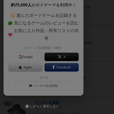
フォローする
約75,000人
がボドゲーマを利用中！
愛知県
未設定
男性
5471個
遊んだボードゲームを記録する
気になるゲームのレビューを読む
お気に入り作品・所有リストの共
Iwase Manabu
たまご
フォローする
有
未設定
未設定
未設定
605個
ログイン / 会員登録（10秒）
Google
X
muni0427
Apple
Facebook
たまご
フォローする
または
愛知県
37歳
男性
254個
メールで会員登録
マンゴー＠孤島
戦士
フォローする
しばらく表示しない
ボードゲームはだいたい好き