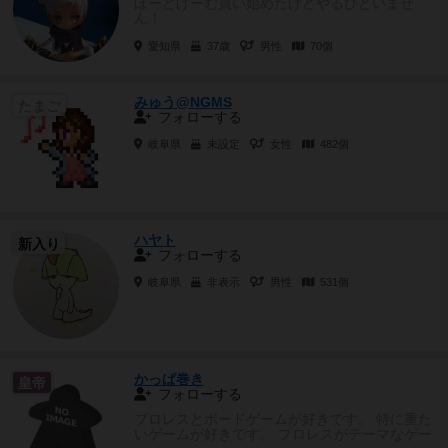
ぼーどげーむ買い始めたけどやるひといませ
ん！
愛知県
37歳
男性
70個
みゅう@NGMS
たまご
フォローする
岐阜県
未設定
女性
482個
ハヤト
新入り
フォローする
岐阜県
非表示
男性
531個
かっぱ巻き
皇帝
フォローする
プロレスとボードゲームが好きです。 特に重た
いゲームが好きです。 プロレスがテーマなゲー