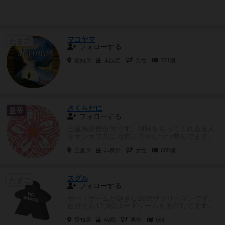
マコヤマ
たまご
フォローする
愛知県
未設定
男性
721個
さくらだに
皇帝
フォローする
三重県鈴鹿市民です。興味をもってくれる友人
をオンオフ共に地道に増やしつつ遊んでます。
引き続き友人同士の引き...
三重県
非表示
女性
685個
スグル
たまご
フォローする
ボードゲームが好きな30代サラリーマンです。
自分でも12,3個ボードゲームを所有してます。
ボードゲ...
愛知県
40歳
男性
0個