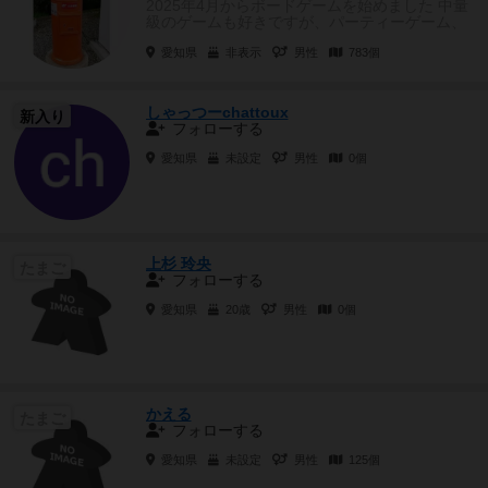
2025年4月からボードゲームを始めました 中量
級のゲームも好きですが、パーティーゲーム、
大喜利、協力、ブラ...
愛知県
非表示
男性
783個
しゃっつーchattoux
新入り
フォローする
愛知県
未設定
男性
0個
上杉 玲央
たまご
フォローする
愛知県
20歳
男性
0個
かえる
たまご
フォローする
愛知県
未設定
男性
125個