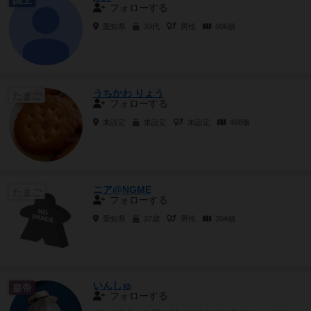
フォローする
愛知県
30代
男性
606個
うちかわ りょう
たまご
フォローする
未設定
未設定
未設定
488個
ニア@NGME
たまご
フォローする
愛知県
37歳
男性
204個
いんしゅ
皇帝
フォローする