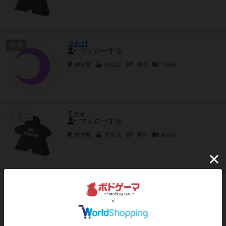
さたけ
隊長
フォローする
愛知県
未設定
男性
795個
∇ × v
たまご
フォローする
岐阜県
非表示
男性
433個
とりバード
たまご
フォローする
rootが好きです！よろしくお願いします。
愛知県
未設定
男性
1個