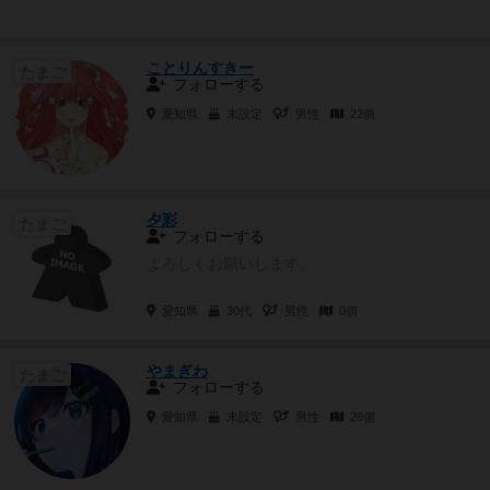
ことりんすきー
たまご
フォローする
愛知県
未設定
男性
22個
夕彩
たまご
フォローする
よろしくお願いします。
愛知県
30代
男性
0個
やまぎわ
たまご
フォローする
愛知県
未設定
男性
28個