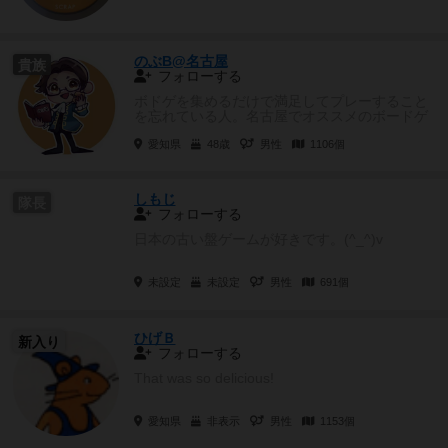
のぶB@名古屋
貴族
フォローする
ボドゲを集めるだけで満足してプレーすること
を忘れている人。名古屋でオススメのボードゲ
ーム会があれば教えてください。...
愛知県
48歳
男性
1106個
しもじ
隊長
フォローする
日本の古い盤ゲームが好きです。(^_^)v
未設定
未設定
男性
691個
ひげＢ
新入り
フォローする
That was so delicious!
愛知県
非表示
男性
1153個