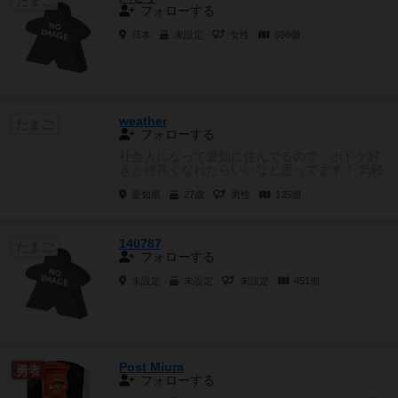
たまご
フォローする
日本
未設定
女性
698個
weather
たまご
フォローする
社会人になって愛知に住んでるので、ボドゲ好
きと仲良くなれたらいいなと思ってます！ 気軽
にフォローしてください！
愛知県
27歳
男性
135個
140787
たまご
フォローする
未設定
未設定
未設定
451個
Post Miura
勇者
フォローする