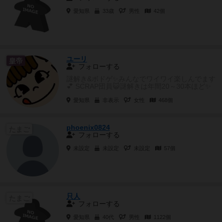
愛知県
33歳
男性
42個
ユーリ
皇帝
フォローする
謎解き&ボドゲ✨みんなでワイワイ楽しんでます
💕 SCRAP団員😺謎解きは年間20～30本ほど✨
今のお気に入...
愛知県
非表示
女性
468個
phoenix0824
たまご
フォローする
未設定
未設定
未設定
57個
只人
たまご
フォローする
愛知県
40代
男性
1122個