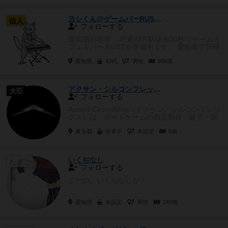
ヨシくん@ゲームバーRUST元帥
仙人
フォローする
愛知県刈谷市、JR東刈谷駅徒歩30秒でゲームカ
フェ＆バー RUSTを準備中です。 愛知県で日帰
りお泊りボドゲ...
愛知県
40代
男性
906個
アクサン・シルコンフレックス
大臣
フォローする
Accent Circonflèxe（アクサン・シルコンフレッ
クス）は、ボードゲームの自主制作・販売・関
連イベント...
東京都
非表示
未設定
5個
いくぢなし
たまご
フォローする
こーの、いくぢなしが！
愛知県
未設定
男性
243個