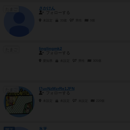
さかけん
たまご
フォローする
未設定
33歳
男性
0個
linglingmk2
たまご
フォローする
愛知県
未設定
男性
305個
l7ucNzMzrRe1JFN
たまご
フォローする
未設定
未設定
未設定
220個
氷牙
国王