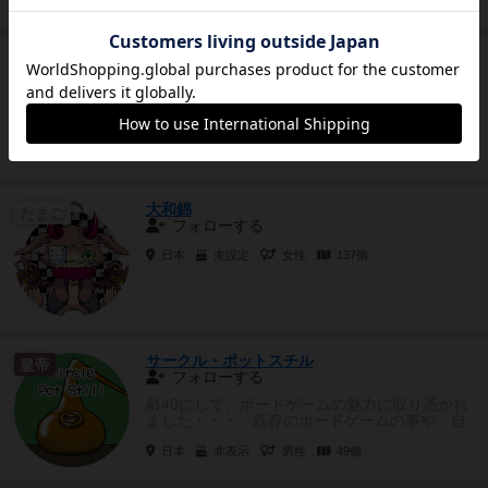
イトティ
たまご
フォローする
愛知県
未設定
男性
237個
大和錦
たまご
フォローする
日本
未設定
女性
137個
サークル・ポットスチル
皇帝
フォローする
齢40にして、ボードゲームの魅力に取り憑かれ
ました・・・。既存のボードゲームの事や、自
作のボードゲームの事について...
日本
非表示
男性
49個