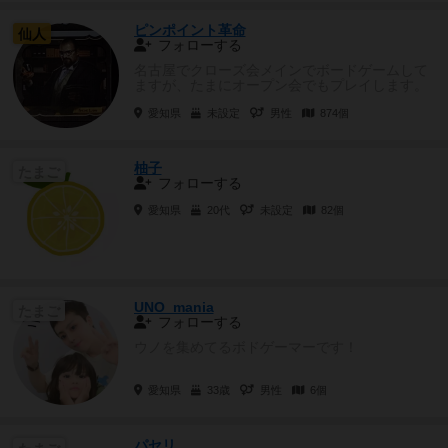
ピンポイント革命
仙人
フォローする
名古屋でクローズ会メインでボードゲームして
ますが、たまにオープン会でもプレイします。
重めがメインですが、妻や初心者...
愛知県
未設定
男性
874個
柚子
たまご
フォローする
愛知県
20代
未設定
82個
UNO_mania
たまご
フォローする
ウノを集めてるボドゲーマーです！
愛知県
33歳
男性
6個
パセリ