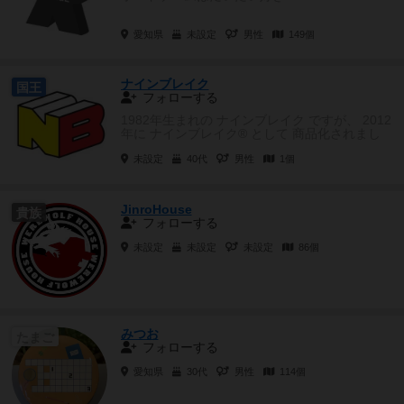
愛知県
未設定
男性
149個
ナインブレイク
国王
フォローする
1982年生まれの ナインブレイク ですが、 2012
年に ナインブレイク® として 商品化されまし
た。
未設定
40代
男性
1個
JinroHouse
貴族
フォローする
未設定
未設定
未設定
86個
みつお
たまご
フォローする
愛知県
30代
男性
114個