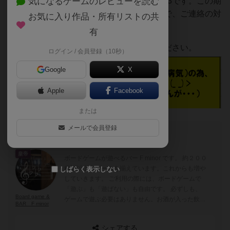
以下の期間お休みいたします。12/10～12/13です。この期
気になるゲームのレビューを読む
間中も仕事をしながらの勉強となりますので、ご連絡の対
お気に入り作品・所有リストの共
応が遅くなる場合もあろうかと思います。
有
受かるつもりで頑張りますので、ご了承ください。
ログイン / 会員登録（10秒）
Google
X
Apple
Facebook
または
メールで会員登録
このブログの投稿者
皇帝
ボードゲームが遊べるバー F minor です。 約２００
種類以上のゲームを揃えています。これからも増や
しばらく表示しない
していきます。 ご利用の際には、ボードゲームで
「遊ぶ」も「遊ばない」も自由です。 必ずしも、
Board game &
ゲームで遊ぶ必要はありません。お酒が入った飲み
BAR F minor
物を頼まなくもOKです。お酒じゃない飲み物も豊
富です。 「好きなお酒（飲み物）と、好きなゲー
シェアする
ムを、好きな仲間（出会い）と、心行くまま」 こ