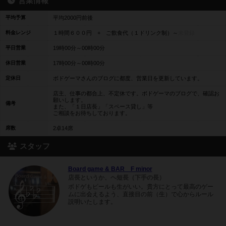
営業情報
平均予算
平均2000円前後
料金レンジ
１時間６００円 + ご飲食代（１ドリンク制）～
未登録
平日営業
19時00分～00時00分
休日営業
17時00分～00時00分
定休日
ボドゲーマさんのブログに都度、営業日を更新しています。
店主、仕事の都合上、不定休です。ボドゲーマのブログで、確認お
願いします。
備考
また、「１日店長」「スペース貸し」等
ご相談をお待ちしております。
席数
2卓14席
スタッフ
Board game & BAR F minor
店長というか、ヘ短長（下手の長）
ボドゲもビールも生がいい。貴方にとって最高のゲー
ムに出会えるよう、直接目の前（生）で心からルール
説明いたします。