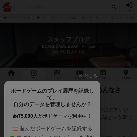
ログイン
ボドゲーマTOP
ボードゲームカフェ/店舗
神奈川県のボードゲームカフェ/店舗
スタッフブログ
BOARDGAME＆BAR F minor
神奈川県横浜市中区
閉じる
トップ
ブログ
イベント
ゲーム
一覧
料金
表
アクセス
お知らせのお知らせ （我儘でごめんなさ
ボードゲームのプレイ履歴を記録し
て、
い）
自分のデータを管理しませんか？
お世話になります。店主：Fminorです。「12月のスケジ
約75,000人
がボドゲーマを利用中！
ュールとか」に記載された内容ですが、再告知という事で
す。
遊んだボードゲームを記録する