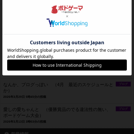
ー修正版ー 井の中の豚、大海を知らず（最近のスケ
ブログ
ジュールとか 2026.5）
2026年4月22日 11時09分の投稿
まるで、〇〇チへの誘惑の様な作品紹介 （謝罪含
ブログ
む）
2026年4月5日 2時37分の投稿
まるで、〇〇チの勧誘の様な作品紹介 （当店は〇〇
ブログ
ウェイとは無関係でございます）
2026年4月5日 1時12分の投稿
なんか、ブログっぽい （4月 最近のスケジュールと
ブログ
か）
2026年3月29日 5時45分の投稿
愛しの愛ちゃんと （優勝賞品のでる違法性の無い、
ブログ
ボードゲーム大会）
2026年3月13日 3時03分の投稿