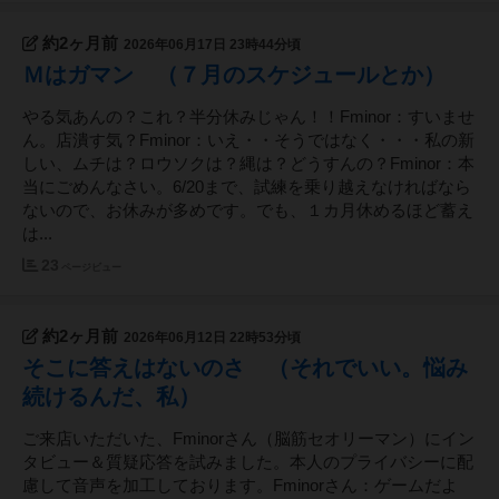
約2ヶ月前
2026年06月17日 23時44分頃
Ｍはガマン （７月のスケジュールとか）
やる気あんの？これ？半分休みじゃん！！Fminor：すいませ
ん。店潰す気？Fminor：いえ・・そうではなく・・・私の新
しい、ムチは？ロウソクは？縄は？どうすんの？Fminor：本
当にごめんなさい。6/20まで、試練を乗り越えなければなら
ないので、お休みが多めです。でも、１カ月休めるほど蓄え
は...
23
ページビュー
約2ヶ月前
2026年06月12日 22時53分頃
そこに答えはないのさ （それでいい。悩み
続けるんだ、私）
ご来店いただいた、Fminorさん（脳筋セオリーマン）にイン
タビュー＆質疑応答を試みました。本人のプライバシーに配
慮して音声を加工しております。Fminorさん：ゲームだよ