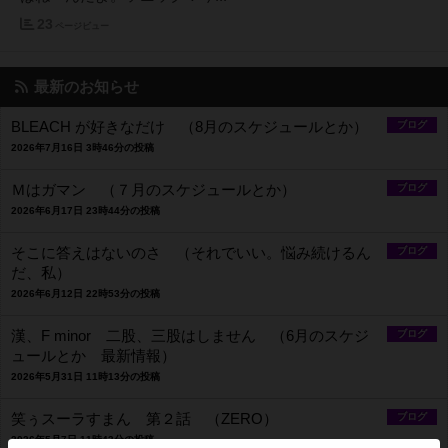
23
ページビュー
最新のお知らせ
BLEACH が好きなだけ （8月のスケジュールとか）
ブログ
2026年7月16日 3時46分の投稿
Ｍはガマン （７月のスケジュールとか）
ブログ
2026年6月17日 23時44分の投稿
そこに答えはないのさ （それでいい。悩み続けるん
ブログ
だ、私）
2026年6月12日 22時53分の投稿
漢、F minor 二股、三股はしません （6月のスケジ
ブログ
ュールとか 最新情報）
2026年5月31日 11時13分の投稿
笑ぅスーラすまん 第２話 （ZERO）
ブログ
2026年5月7日 11時43分の投稿