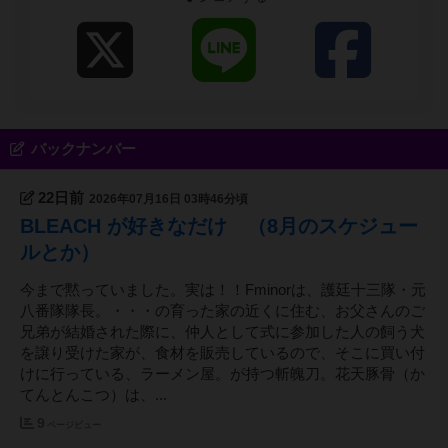
ちらをモットーとしています。 ですので、食べ物
はウーバーや出前を利用いただいたり、食べ物を持
ち込んで頂いて構いません。 食べ物も頼んで頂け
ると嬉しいですが・・・実際に美味しい料理は他所
のお店にありますので。 ー 実は裏のコンセプト
を「DIY」としています。 ー 店舗内装の多くを個
人、というか、私が（一旦、内装をほぼスケルトン
バックナンバー
にした後）作成しました。ぶっつけ本番で作った物
が殆どですので、職人さんが仕上げた完璧な内装で
22日前
2026年07月16日 03時46分頃
はありません。ですが、苦労した分、愛着があり、
作り方は 自身の失敗も含めアドバイスできます。
BLEACH が好きなだけ （8月のスケジュー
もし、「個人でお店を始めたい、作りたい」、「内
ルとか）
装費用を抑えたい」、「必要な物は何か？」等、相
談して下さい。私のわかる範囲ならいくらでもアド
今まで黙っていました。実は！！Fminorは、護廷十三隊・元
バイス致します。飲みながら話しましょう！ 私
八番隊隊長。・・・の育った家の近くに住む、お父さんのご
（ヘ短調）と仲良くしてください。 始めたばかり
兄弟が結婚された際に、仲人として式に参加した人の飼う犬
の、発展途上なお店ですので、皆さんのご協力お願
を譲り受けた家が、食材を販売しているので、そこに買い付
いします。
けに行っている、ラーメン屋。が持つ斬魄刀。花天豚骨（か
てんとんこつ）は、...
9
ページビュー