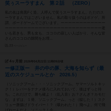
笑ぅスーラすまん 第２話 （ZERO）
私の名は喪黒Fく造。人呼んで笑うスーラすまん。ただのス
ーラすまんではございません。私の取り扱うのはボドゲ。所
謂、ボードゲームでございます。ーーーーーーーーーーーー
ーーーーーーーーーーーーーーーーーーーーーーーーーー老
いも若きも、男も女も、ココロの寂しい人ばかり、そんな皆
さんのココロの隙間をお埋...
23
ページビュー
4ヶ月前
2026年04月22日 11時09分頃
ー修正版ー 井の中の豚、大海を知らず（最
近のスケジュールとか 2026.5）
（ソニックブーム・・・ソニックブーム。サマーソルトキッ
ク！）レバーをナナメ後ろに入れておいて、後はずっと待
ち。これだけで、勝ち確よ！（乱入音）お？ざんぎ？カモだ
な。まずは、１発、ソニックブーム。っと（躱した！）スク
リュー唐揚げドライバー！？（吸われた！）飛べよ。何で飛
ばねーんだよ。ソニック！今...