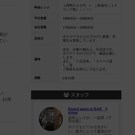
１時間６００円 + ご飲食代（１ド
料金レンジ
リンク制）～
未登録
平日営業
19時00分～00時00分
休日営業
17時00分～00時00分
弟が
ボドゲーマさんのブログに都度、営
定休日
てい
業日を更新しています。
店主、仕事の都合上、不定休です。
ボドゲーマのブログで、確認お願い
します。
備考
また、「１日店長」「スペース貸
し」等
ご相談をお待ちしております。
席数
2卓14席
い、
スタッフ
、お休
Board game & BAR F
minor
店長というか、ヘ短長（下
手の長）
ボドゲもビールも生がい
い。貴方にとって最高のゲ