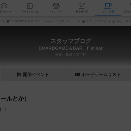
索
新着レビュー
ボードゲーム会
コミュニティ
掲示板一覧
カ
舗
BOARDGAME＆BAR F minor（エフマイナー）
スタッフブログ
Ｍはガマン
スタッフブログ
BOARDGAME＆BAR F minor
神奈川県横浜市中区
開催
イベント
ボード
ゲーム
リスト
ュールとか）
！！