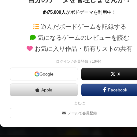
約75,000人
がボドゲーマを利用中！
ボドゲーマTOP
ボードゲーム通販
遊んだボードゲームを記録する
気になるゲームのレビューを読む
ボードゲームを検索する
新作・再入荷情報
お気に入り作品・所有リストの共有
ボードゲームの新着レビュー
定番ボードゲームの通販
ボードゲーム会情報
国産ボードゲームの通販
ログイン / 会員登録（10秒）
メカニクス特集
子供向けボードゲームの
Google
X
掲示板・トピックス
2人用ボードゲームの通
ボドとも・会員一覧
20分以下のボードゲーム
Apple
Facebook
ボードゲーム業界コラム
60分以上のボードゲーム
または
ボドゲーマご利用案内
割引購入！ボドクーポン
メールで会員登録
クラウドファンディング 