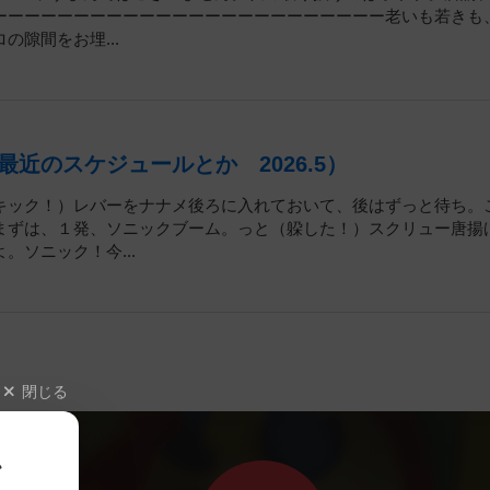
ーーーーーーーーーーーーーーーーーーーーーーーー老いも若きも
隙間をお埋...
近のスケジュールとか 2026.5）
キック！）レバーをナナメ後ろに入れておいて、後はずっと待ち。
まずは、１発、ソニックブーム。っと（躱した！）スクリュー唐揚
ソニック！今...
閉じる
、