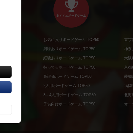
おすすめボードゲーム
お気に入りボードゲーム TOP50
東京
商品
興味ありボードゲーム TOP50
神奈
商品
経験ありボードゲーム TOP50
大阪
通販商品
持ってるボードゲーム TOP50
京都
販商品
高評価ボードゲーム TOP50
愛知
の通販商品
2人用ボードゲーム TOP50
福岡
の通販商品
3～4人用ボードゲーム TOP50
北海
について
子供向けボードゲーム TOP50
オー
ボドファン