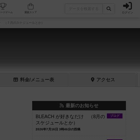
ログイン
フェ/店舗
人気ボードゲーム
通販ストア
 （７月のスケジュールとか）
料金
/メニュー
表
アクセス
最新のお知らせ
BLEACH が好きなだけ （8月の
ブログ
スケジュールとか）
2026年7月16日 3時46分の投稿