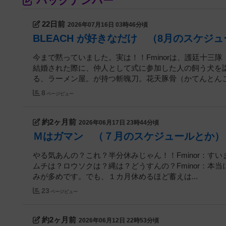
バックナンバー
22日前
2026年07月16日 03時46分頃
BLEACH が好きなだけ （8月のスケジ
今まで黙っていました。実は！！Fminorは、護廷十
結婚された際に、仲人として式に参加した人の飼う犬を
る、ラーメン屋。が持つ斬魄刀。花天豚骨（かてんとんこつ
8
ページビュー
約2ヶ月前
2026年06月17日 23時44分頃
Ｍはガマン （７月のスケジュールとか）
やる気あんの？これ？半分休みじゃん！！Fminor：すい
ムチは？ロウソクは？縄は？どうすんの？Fminor：本
みが多めです。でも、１カ月休めるほど蓄えは...
23
ページビュー
約2ヶ月前
2026年06月12日 22時53分頃