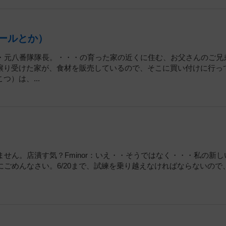
ュールとか）
三隊・元八番隊隊長。・・・の育った家の近くに住む、お父さんのご兄
譲り受けた家が、食材を販売しているので、そこに買い付けに行っ
）は、...
ません。店潰す気？Fminor：いえ・・そうではなく・・・私の新し
当にごめんなさい。6/20まで、試練を乗り越えなければならないので