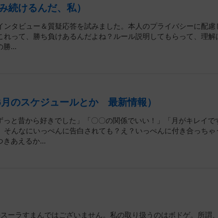
み続けるんだ、私）
）にインタビュー＆質疑応答を試みました。本人のプライバシーに配慮
ね？これって、勝ち負けあるんだよね？ルール説明してもらって、理解
...
（6月のスケジュールとか 最新情報）
ずっと昔から好きでした」「〇〇の関係でいい！」「月がキレイで
とー。そんなにいっぺんに告白されても？え？いっぺんに付き合っちゃ
あえるか...
のスーラすまんではございません。私の取り扱うのはボドゲ。所謂