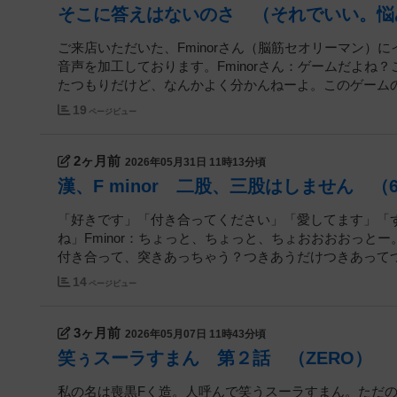
そこに答えはないのさ （それでいい。悩
ご来店いただいた、Fminorさん（脳筋セオリーマン
音声を加工しております。Fminorさん：ゲームだよ
たつもりだけど、なんかよく分かんねーよ。このゲームの勝
19
ページビュー
2ヶ月前
2026年05月31日 11時13分頃
漢、F minor 二股、三股はしません 
「好きです」「付き合ってください」「愛してます」「
ね」Fminor：ちょっと、ちょっと、ちょおおおおっ
付き合って、突きあっちゃう？つきあうだけつきあってつき
14
ページビュー
3ヶ月前
2026年05月07日 11時43分頃
笑ぅスーラすまん 第２話 （ZERO）
私の名は喪黒Fく造。人呼んで笑うスーラすまん。ただ