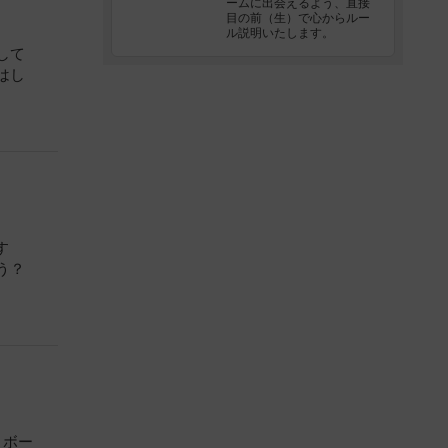
ームに出会えるよう、直接
目の前（生）で心からルー
ル説明いたします。
して
はし
す
う？
、ボー