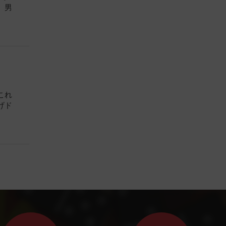
、男
これ
げド