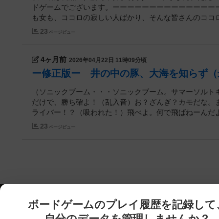
ドゲームでございます。ーーーーーーーーーーーーーー
も女も、ココロの寂しい人ばかり、そんな皆さんのココロの
23
ページビュー
4ヶ月前
2026年04月22日 11時09分頃
ー修正版ー 井の中の豚、大海を知らず（最
（ソニックブーム・・・ソニックブーム。サマーソルト
だけで、勝ち確よ！（乱入音）お？ざんぎ？カモだな。
ライバー！？（吸われた！）飛べよ。何で飛ばねーんだよ。
23
ページビュー
ボードゲームのプレイ履歴を記録して
自分のデータを管理しませんか？