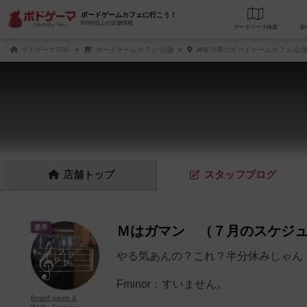
ボードゲームカフェに行こう！
610件以上の店舗情報
データベース
検
ボドゲーマTOP
ボードゲームカフェ/店舗
神奈川県のボードゲームカフェ/店
店舗
トップ
スタッフ
ブログ
皇帝
Ｍはガマン （７月のスケジ
やる気あんの？これ？半分休みじゃん
Fminor：すいません。
Board game &