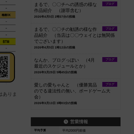
まるで、〇〇チへの誘惑の様な
ブログ
作品紹介 （謝罪含む）
2026年4月5日 2時37分の投稿
まるで、〇〇チの勧誘の様な作
ブログ
品紹介 （当店は〇〇ウェイとは無関係
でございます）
2026年4月5日 1時12分の投稿
なんか、ブログっぽい （4月
ブログ
最近のスケジュールとか）
2026年3月29日 5時45分の投稿
愛しの愛ちゃんと （優勝賞品
ブログ
のでる違法性の無い、ボードゲーム大
はありま
会）
2026年3月13日 3時03分の投稿
営業情報
平均予算
平均2000円前後