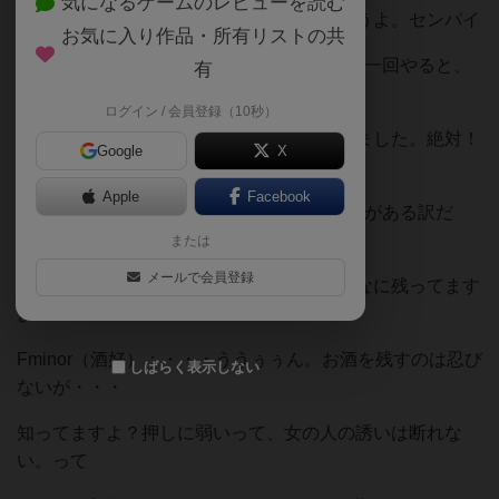
気になるゲームのレビューを読む
エー！？楽しかった。もう一回やりましょうよ。センパイ
お気に入り作品・所有リストの共
Fminor（DT）：ハハハ ちょっと・・もう一回やると、
有
終電間に合わなくなるかもしれないよ？
ログイン / 会員登録（10秒）
慣れてきたんで、かかる時間も大体わかりました。絶対！
Google
X
終電までに間に合いますから
Apple
Facebook
Fminor（DT）：ううぅぅん。お互いの生活がある訳だ
し・・・
または
メールで会員登録
でも、一緒に飲んでるボトルも、まだこんなに残ってます
よ？
Fminor（酒好）：・・・ううぅぅん。お酒を残すのは忍び
しばらく表示しない
ないが・・・
知ってますよ？押しに弱いって、女の人の誘いは断れな
い。って