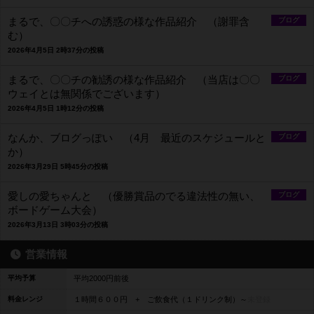
まるで、〇〇チへの誘惑の様な作品紹介 （謝罪含
ブログ
む）
2026年4月5日 2時37分の投稿
まるで、〇〇チの勧誘の様な作品紹介 （当店は〇〇
ブログ
ウェイとは無関係でございます）
2026年4月5日 1時12分の投稿
なんか、ブログっぽい （4月 最近のスケジュールと
ブログ
か）
2026年3月29日 5時45分の投稿
愛しの愛ちゃんと （優勝賞品のでる違法性の無い、
ブログ
ボードゲーム大会）
2026年3月13日 3時03分の投稿
営業情報
平均予算
平均2000円前後
料金レンジ
１時間６００円 + ご飲食代（１ドリンク制）～
未登録