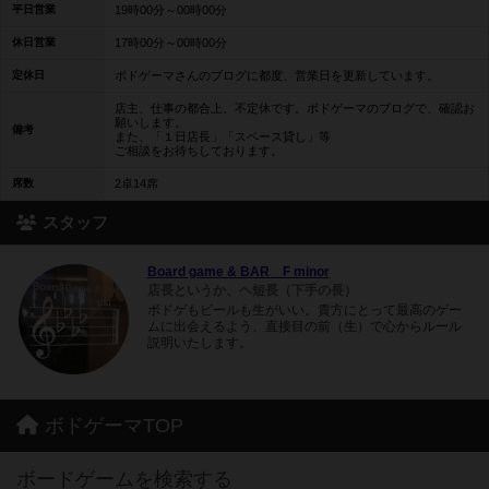
平日営業
19時00分～00時00分
休日営業
17時00分～00時00分
定休日
ボドゲーマさんのブログに都度、営業日を更新しています。
店主、仕事の都合上、不定休です。ボドゲーマのブログで、確認お
願いします。
備考
また、「１日店長」「スペース貸し」等
ご相談をお待ちしております。
席数
2卓14席
スタッフ
Board game & BAR F minor
店長というか、ヘ短長（下手の長）
ボドゲもビールも生がいい。貴方にとって最高のゲー
ムに出会えるよう、直接目の前（生）で心からルール
説明いたします。
ボドゲーマTOP
ボードゲームを検索する