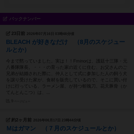
のお店にありますので。 ー 実は裏のコンセプト
を「DIY」としています。 ー 店舗内装の多くを個
人、というか、私が（一旦、内装をほぼスケルトン
バックナンバー
にした後）作成しました。ぶっつけ本番で作った物
が殆どですので、職人さんが仕上げた完璧な内装で
23日前
2026年07月16日 03時46分頃
はありません。ですが、苦労した分、愛着があり、
作り方は 自身の失敗も含めアドバイスできます。
BLEACH が好きなだけ （8月のスケジュー
もし、「個人でお店を始めたい、作りたい」、「内
ルとか）
装費用を抑えたい」、「必要な物は何か？」等、相
談して下さい。私のわかる範囲ならいくらでもアド
今まで黙っていました。実は！！Fminorは、護廷十三隊・元
バイス致します。飲みながら話しましょう！ 私
八番隊隊長。・・・の育った家の近くに住む、お父さんのご
（ヘ短調）と仲良くしてください。 始めたばかり
兄弟が結婚された際に、仲人として式に参加した人の飼う犬
の、発展途上なお店ですので、皆さんのご協力お願
を譲り受けた家が、食材を販売しているので、そこに買い付
いします。
けに行っている、ラーメン屋。が持つ斬魄刀。花天豚骨（か
てんとんこつ）は、...
9
ページビュー
約2ヶ月前
2026年06月17日 23時44分頃
Ｍはガマン （７月のスケジュールとか）