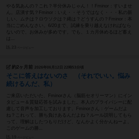
やる気あんの？これ？半分休みじゃん！！Fminor：すいませ
ん。店潰す気？Fminor：いえ・・そうではなく・・・私の新
しい、ムチは？ロウソクは？縄は？どうすんの？Fminor：本
当にごめんなさい。6/20まで、試練を乗り越えなければなら
ないので、お休みが多めです。でも、１カ月休めるほど蓄え
は...
23
ページビュー
約2ヶ月前
2026年06月12日 22時53分頃
そこに答えはないのさ （それでいい。悩み
続けるんだ、私）
ご来店いただいた、Fminorさん（脳筋セオリーマン）にイン
タビュー＆質疑応答を試みました。本人のプライバシーに配
慮して音声を加工しております。Fminorさん：ゲームだよ
ね？これって、勝ち負けあるんだよね？ルール説明してもら
って、理解はしたつもりだけど、なんかよく分かんねーよ。
このゲームの勝...
19
ページビュー