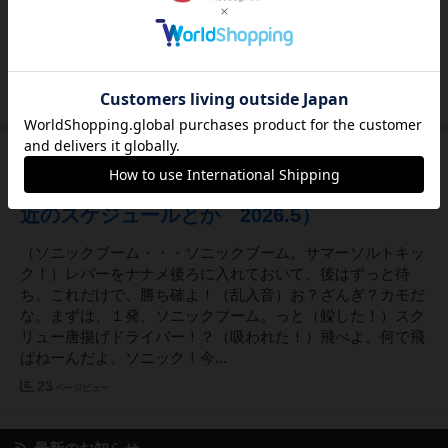
謂、ボードゲームでございます。ーーーーーーーーーーーー
ーーーーーーーーーーーーーーーーーーーーーーーーーー老
いも若きも、男も女も、ココロの寂しい人ばかり、そんな皆
さんのココロの隙間をお埋...
23
ページビュー
4ヶ月前
2026年04月22日 11時09分頃
ー修正版ー 井の中の豚、大海を知らず（最
近のスケジュールとか 2026.5）
（ソニックブーム・・・ソニックブーム。サマーソルトキッ
ク！）レバーをナナメ後ろに入れておいて、後はずっと待
ち。これだけで、勝ち確よ！（乱入音）お？ざんぎ？カモだ
な。まずは、１発、ソニックブーム。っと（躱した！）スク
リュー唐揚げドライバー！？（吸われた！）飛べよ。何で飛
ばねーんだよ。ソニック！今...
23
ページビュー