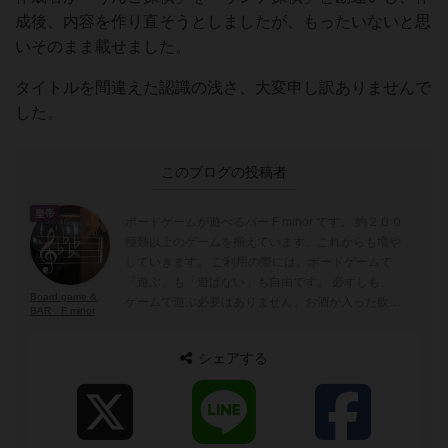
成後、内容を作り直そうとしましたが、もったいないと思
いそのまま載せました。
タイトルを間違えた認識の浅さ、大変申し訳ありませんで
した。
このブログの投稿者
皇帝
ボードゲームが遊べるバー F minor です。 約２００
種類以上のゲームを揃えています。これからも増や
していきます。 ご利用の際には、ボードゲームで
「遊ぶ」も「遊ばない」も自由です。 必ずしも、
Board game &
ゲームで遊ぶ必要はありません。お酒が入った飲み
BAR F minor
物を頼まなくもOKです。お酒じゃない飲み物も豊
富です。 「好きなお酒（飲み物）と、好きなゲー
シェアする
ムを、好きな仲間（出会い）と、心行くまま」 こ
ちらをモットーとしています。 ですので、食べ物
はウーバーや出前を利用いただいたり、食べ物を持
ち込んで頂いて構いません。 食べ物も頼んで頂け
ると嬉しいですが・・・実際に美味しい料理は他所