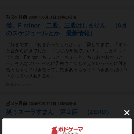
2ヶ月前
2026年05月31日 11時13分頃
漢、F minor 二股、三股はしません （6月
のスケジュールとか 最新情報）
「好きです」「付き合ってください」「愛してます」「ずっ
と昔から好きでした」「〇〇の関係でいい！」「月がキレイ
ですね」Fminor：ちょっと、ちょっと、ちょおおおおっと
ー。そんなにいっぺんに告白されても？え？いっぺんに付き
合っちゃう？付き合って、突きあっちゃう？つきあうだけつ
きあってつきあえるか...
15
ページビュー
3ヶ月前
2026年05月07日 11時43分頃
笑ぅスーラすまん 第２話 （ZERO）
私の名は喪黒Fく造。人呼んで笑うスーラすまん。ただのス
ーラすまんではございません。私の取り扱うのはボドゲ。所