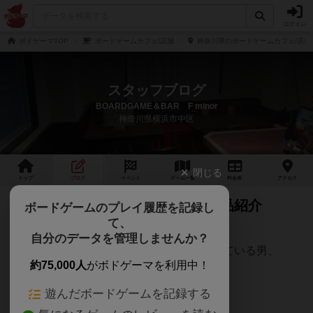
ログイン
ボドゲーマTOP
ボードゲームカフェ/店舗
神奈川県のボードゲームカフェ/店舗
スタッフブログ
BOARDGAME＆BAR F minor
神奈川県横浜市中区
閉じる
トップ
ブログ
イベント
ゲーム
一覧
料金
表
アクセス
まるで、〇〇チへの誘惑の様な作品紹介
ボードゲームのプレイ履歴を記録し
て、
（謝罪含む）
自分のデータを管理しませんか？
ー 今でもモテるという勘違いを拗らせている男、
約75,000人
がボドゲーマを利用中！
Fminor の物語 ー
遊んだボードゲームを記録する