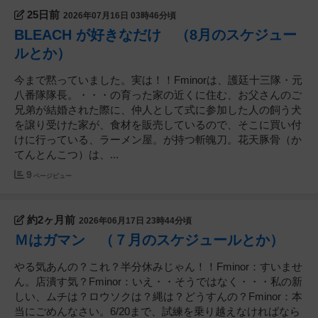
が殆どですので、職人さんが仕上げた完璧な内装で
25日前
2026年07月16日 03時46分頃
はありません。ですが、苦労した分、愛着があり、
作り方は 自身の失敗も含めアドバイスできます。
BLEACH が好きなだけ （8月のスケジュー
もし、「個人でお店を始めたい、作りたい」、「内
ルとか）
装費用を抑えたい」、「必要な物は何か？」等、相
談して下さい。私のわかる範囲ならいくらでもアド
今まで黙っていました。実は！！Fminorは、護廷十三隊・元
バイス致します。飲みながら話しましょう！ 私
八番隊隊長。・・・の育った家の近くに住む、お父さんのご
（ヘ短調）と仲良くしてください。 始めたばかり
兄弟が結婚された際に、仲人として式に参加した人の飼う犬
の、発展途上なお店ですので、皆さんのご協力お願
を譲り受けた家が、食材を販売しているので、そこに買い付
いします。
けに行っている、ラーメン屋。が持つ斬魄刀。花天豚骨（か
てんとんこつ）は、...
9
ページビュー
約2ヶ月前
2026年06月17日 23時44分頃
Ｍはガマン （７月のスケジュールとか）
やる気あんの？これ？半分休みじゃん！！Fminor：すいませ
ん。店潰す気？Fminor：いえ・・そうではなく・・・私の新
しい、ムチは？ロウソクは？縄は？どうすんの？Fminor：本
当にごめんなさい。6/20まで、試練を乗り越えなければなら