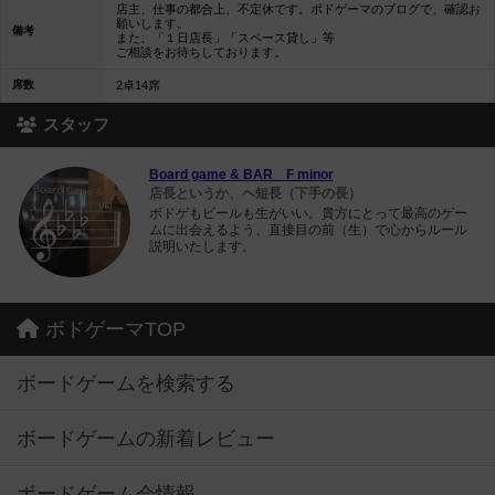
店主、仕事の都合上、不定休です。ボドゲーマのブログで、確認お
願いします。
備考
また、「１日店長」「スペース貸し」等
ご相談をお待ちしております。
席数
2卓14席
スタッフ
Board game & BAR F minor
店長というか、ヘ短長（下手の長）
ボドゲもビールも生がいい。貴方にとって最高のゲー
ムに出会えるよう、直接目の前（生）で心からルール
説明いたします。
ボドゲーマTOP
ボードゲームを検索する
ボードゲームの新着レビュー
ボードゲーム会情報