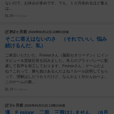
ないので、お休みが多めです。でも、１カ月休めるほど蓄え
は...
25
ページビュー
約2ヶ月前
2026年06月12日 22時53分頃
そこに答えはないのさ （それでいい。悩み
続けるんだ、私）
ご来店いただいた、Fminorさん（脳筋セオリーマン）にイン
タビュー＆質疑応答を試みました。本人のプライバシーに配
慮して音声を加工しております。Fminorさん：ゲームだよ
ね？これって、勝ち負けあるんだよね？ルール説明してもら
って、理解はしたつもりだけど、なんかよく分かんねーよ。
このゲームの勝...
19
ページビュー
2ヶ月前
2026年05月31日 11時13分頃
漢、F minor 二股、三股はしません （6月