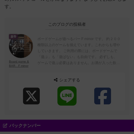
す。
このブログの投稿者
皇帝
ボードゲームが遊べるバー F minor です。 約２００
種類以上のゲームを揃えています。これからも増や
していきます。 ご利用の際には、ボードゲームで
「遊ぶ」も「遊ばない」も自由です。 必ずしも、
Board game &
ゲームで遊ぶ必要はありません。お酒が入った飲み
BAR F minor
物を頼まなくもOKです。お酒じゃない飲み物も豊
富です。 「好きなお酒（飲み物）と、好きなゲー
シェアする
ムを、好きな仲間（出会い）と、心行くまま」 こ
ちらをモットーとしています。 ですので、食べ物
はウーバーや出前を利用いただいたり、食べ物を持
ち込んで頂いて構いません。 食べ物も頼んで頂け
ると嬉しいですが・・・実際に美味しい料理は他所
のお店にありますので。 ー 実は裏のコンセプト
を「DIY」としています。 ー 店舗内装の多くを個
人、というか、私が（一旦、内装をほぼスケルトン
バックナンバー
にした後）作成しました。ぶっつけ本番で作った物