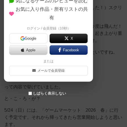
気になるゲームのレビューを読む
まずは、１発、ソニックブーム。っと（躱した！）スクリ
お気に入り作品・所有リストの共
ュー唐揚げドライバー！？（吸われた！）
有
飛べよ。何で飛ばねーんだよ。ソニック！今度は飛んだ！
ログイン / 会員登録（10秒）
（間に合わない！３段コンボ）転ばされた。起き上がり重
Google
X
ねられ、最後に唐揚げドライバー・・・負け。
Apple
Facebook
ちょっと対戦形式での大会的な開催してみたいですね。
または
メールで会員登録
ー修正版ー
って内容で挙げていました。
しばらく表示しない
と・こ・ろ・が？
5/24（日）には、「ゲームマーケット 2026 春」に行
く予定です。それから帰ってきたら営業開始しようと思い
ます。