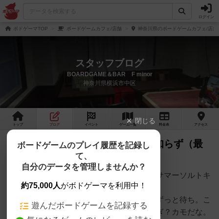
ログイン
ボドゲーマTOP
ボードゲームカフェ/店舗
神奈川県のボードゲームカフェ/店舗
スタッフブログ
BOARDGAME＆BAR F minor
神奈川県横浜市中区
閉じる
トップ
ブログ
イベント
ゲーム
一覧
料金
表
アクセス
ー修正版ー 井の中の豚、大海を知らず（最
ボードゲームのプレイ履歴を記録し
て、
近のスケジュールとか 2026.5）
自分のデータを管理しませんか？
（ソニックブーム・・・ソニックブーム。サマーソルトキ
約75,000人
がボドゲーマを利用中！
ック！）
レバーをナナメ後ろに入れておいて、後はずっと待ち。こ
遊んだボードゲームを記録する
れだけで、勝ち確よ！（乱入音）お？ざんぎ？カモだな。