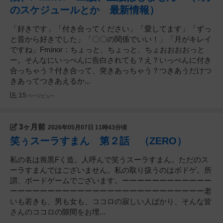
のスケジュールとか 最新情報）
「好きです」「付き合ってください」「愛してます」「ずっ
と昔から好きでした」「〇〇の関係でいい！」「月がキレイ
ですね」Fminor：ちょっと、ちょっと、ちょおおおおっと
ー。そんなにいっぺんに告白されても？え？いっぺんに付き
合っちゃう？付き合って、突きあっちゃう？つきあうだけつ
きあってつきあえるか...
15
ページビュー
3ヶ月前
2026年05月07日 11時43分頃
笑ぅスーラすまん 第２話 （ZERO）
私の名は喪黒Fく造。人呼んで笑うスーラすまん。ただのス
ーラすまんではございません。私の取り扱うのはボドゲ。所
謂、ボードゲームでございます。ーーーーーーーーーーーー
ーーーーーーーーーーーーーーーーーーーーーーーーーー老
いも若きも、男も女も、ココロの寂しい人ばかり、そんな皆
さんのココロの隙間をお埋...