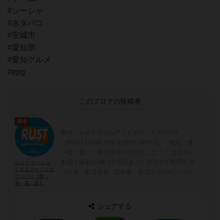
#シーシャ
#水タバコ
#安城市
#愛知県
#愛知グルメ
#trpg
このブログの投稿者
勇者
新名：ルストゲームアンドイベントスペース
（RUST GAME AND EVENT SPACE) ”飲む・食
べる・遊ぶ・吸う”のすべてがここに！！ コスプレ
歓迎！撮影会OK（半個室あり）カラオケ利用可 ゲ
ルスト ゲームｘ
ＣＢＤシーシャカ
ーム会、歓送迎会、忘年会、合コンコンパ、パーテ
フェバー【飲・
ィ、二次会、各種イベント、講座・セミナー・勉強
食・遊・吸】
会 のご利用にも。 CBDシーシャ喫煙体験可能！！
（ニコチン・ノンニコチンあり） カウンター側ス
シェアする
ペースでIQOS/加熱式タバコ/電子タバコのみ喫煙可