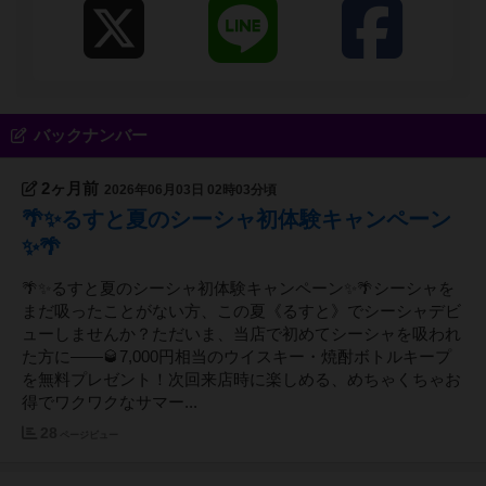
能となりました（完全分煙） <各種イベント開催中
> 毎月1回以上 TRPGゲーム会 （GM随時募集中）
毎週金曜 カジノゲーム（ブラックジャック、ポー
カー他）練習会 毎週水曜 パチンコ/パチスロBAR
隔週日曜 蟲神器/イジンデン大会 隔週日曜 ブラ
ックジャック・ポーカー大会 第4土曜日 オールナ
イトゲーム会 不定期開催 おすすめアニメ・映画
バックナンバー
PR大会 不定期開催 レトロゲームBAR イベント主
催者割引＆ポイントあり。 ウェルカムゲームサー
2ヶ月前
2026年06月03日 02時03分頃
ビス実施中
🌴✨るすと夏のシーシャ初体験キャンペーン
✨🌴
🌴✨るすと夏のシーシャ初体験キャンペーン✨🌴シーシャを
まだ吸ったことがない方、この夏《るすと》でシーシャデビ
ューしませんか？ただいま、当店で初めてシーシャを吸われ
た方に――🥃7,000円相当のウイスキー・焼酎ボトルキープ
を無料プレゼント！次回来店時に楽しめる、めちゃくちゃお
得でワクワクなサマー...
28
ページビュー