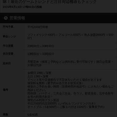
昧！最近のゲームトレンドと注目周辺機器もチェック
2026年3月13日 17時00分の投稿
営業情報
平均予算
平均2000円前後
ソフトドリンク400円～ アルコール500円～ 飲み放題2000円 ～500
料金レンジ
0円
平日営業
20時00分～00時00分
休日営業
13時00分～03時00分
月曜定休（個室ご予約などは例外的に受付可能です）祝日は営業・
定休日
火曜日代休
金曜日 18時～深夜
土日 13時～深夜
イベント等や店舗都合で不定休をいただく場合があります
個室料金無料（要予約or当日空き状況次第）
個室のご予約を速い時間（営業時間外相談可）にされたい場合もご
備考
相談ください。
団体様、パーティ、二次会三次会、合コン、歓送迎会、忘年会新年
会等の利用大歓迎！
個室のみ利用プラン新設
半日2000円/1日3000円（いずれもワンドリンク付き）
オードブル（1名600円～ご飯もの付き1000円～要事前予約）
席数
6卓40席