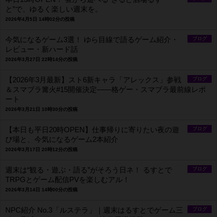
と”で、ゆるく楽しい週末を。
2026年4月5日 14時02分の投稿
今気になるゲーム3選！ ゆら目線で語るゲーム紹介・
ブログ
レビュー・新ハード話
2026年3月27日 22時14分の投稿
【2026年3月最新】スト6新キャラ「アレックス」参戦
ブログ
＆スマブラ篝火#15開催決定――格ゲー・スマブラ最前線レポ
ート
2026年3月21日 10時30分の投稿
【本日も平日20時OPEN】仕事帰りに寄りたい夜の遊
ブログ
び場と、今気になるゲーム2本紹介
2026年3月17日 20時12分の投稿
週末は“観る・遊ぶ・語る”がそろう日ネ！ るすとで
ブログ
TRPGとゲーム配信PVを楽しむアル！
2026年3月14日 14時00分の投稿
NPC紹介 No.3「ルステラ」｜週末はるすとでゲーム三
ブログ