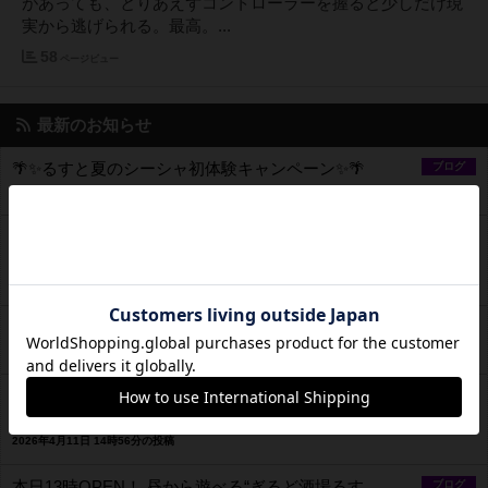
があっても、とりあえずコントローラーを握ると少しだけ現
実から逃げられる。最高。...
58
ページビュー
最新のお知らせ
🌴✨るすと夏のシーシャ初体験キャンペーン✨🌴
ブログ
2026年6月3日 2時03分の投稿
【本日開催】 本日、ギルド酒場るすとにて スト6・ス
ブログ
マブラなどゲーム大会開催！
2026年5月31日 13時11分の投稿
なろう・カクヨム作品20000万PV突破
ブログ
2026年5月8日 20時33分の投稿
本日13時OPEN！ 昼から遊べるゲームバー「ギルド酒
ブログ
場るすと」で、レトロも最新ハードも語ろう
2026年4月11日 14時56分の投稿
本日13時OPEN！ 昼から遊べる“ぎるど酒場るす
ブログ