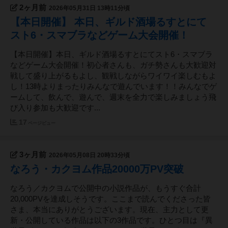
2ヶ月前
2026年05月31日 13時11分頃
【本日開催】 本日、ギルド酒場るすとにて
スト6・スマブラなどゲーム大会開催！
【本日開催】本日、ギルド酒場るすとにてスト6・スマブラ
などゲーム大会開催！初心者さんも、ガチ勢さんも大歓迎対
戦して盛り上がるもよし、観戦しながらワイワイ楽しむもよ
し！13時よりまったりみんなで遊んでいます！！みんなでゲ
ームして、飲んで、遊んで、週末を全力で楽しみましょう飛
び入り参加も大歓迎です...
17
ページビュー
3ヶ月前
2026年05月08日 20時33分頃
なろう・カクヨム作品20000万PV突破
なろう／カクヨムで公開中の小説作品が、もうすぐ合計
20,000PVを達成しそうです。ここまで読んでくださった皆
さま、本当にありがとうございます。現在、主力として更
新・公開している作品は以下の3作品です。ひとつ目は『異