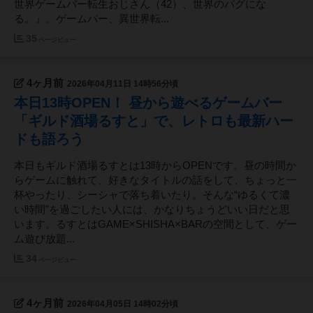
世界ゲームバー転生おじさん（42）、世界のバグにな
る。』。ゲームバー、異世界転...
35
ページビュー
4ヶ月前
2026年04月11日 14時56分頃
本日13時OPEN！ 昼から遊べるゲームバー
「ギルド酒場るすと」で、レトロも最新ハー
ドも語ろう
本日もギルド酒場るすとは13時からOPENです。昼の時間か
らゲームに触れて、好きなタイトルの話をして、ちょっと一
杯やったり、シーシャで落ち着いたり。そんな“ゆるくて濃
い時間”を過ごしたい人には、かなりちょうどいい日だと思
います。るすとはGAME×SHISHA×BARの空間として、ゲー
ム遊び放題...
34
ページビュー
4ヶ月前
2026年04月05日 14時02分頃