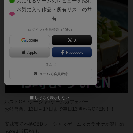
気になるゲームのレビューを読む
お気に入り作品・所有リストの共
有
ログイン / 会員登録（10秒）
Google
X
Apple
Facebook
または
メールで会員登録
しばらく表示しない
ルストCBDシーシャxゲームカフェバー
お盆営業、13日～17日まで毎日13時からOPEN！！
安城市で本格CBDシーシャｘゲームｘカラオケが楽しめ
るのは当店だけ。