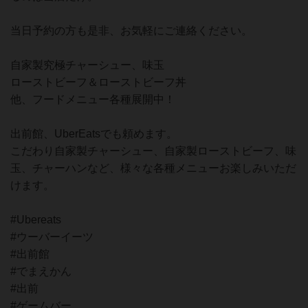
当日予約の方も是非、お気軽にご連絡ください。
自家製究極チャーシュー、味玉
ローストビーフ＆ローストビーフ丼
他、フードメニュー各種展開中！
出前館、UberEatsでも頼めます。
こだわり自家製チャーシュー、自家製ローストビーフ、味
玉、チャーハンなど、様々な各種メニューお楽しみいただ
けます。
#Ubereats
#ウーバーイーツ
#出前館
#でまえかん
#出前
#ゲームバー