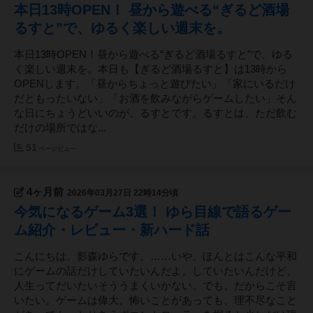
本日13時OPEN！ 昼から遊べる“ぎるど酒場
るすと”で、ゆるく楽しい週末を。
本日13時OPEN！昼から遊べる“ぎるど酒場るすと”で、ゆる
く楽しい週末を。本日も【ぎるど酒場るすと】は13時から
OPENします。「昼からちょっと遊びたい」「家にいるだけ
だともったいない」「お酒を飲みながらゲームしたい」そん
な日にちょうどいいのが、るすとです。るすとは、ただ飲む
だけの場所ではな...
51
ページビュー
4ヶ月前
2026年03月27日 22時14分頃
今気になるゲーム3選！ ゆら目線で語るゲー
ム紹介・レビュー・新ハード話
こんにちは。影森ゆらです。……いや、ほんとはこんな平和
にゲームの話だけしていたいんだよ。していたいんだけど、
人生ってだいたいそううまくいかない。でも、だからこそ言
いたい。ゲームは偉大。怖いことがあっても、理不尽なこと