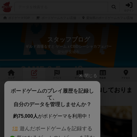
ログイン
ボドゲーマTOP
ボードゲームカフェ/店舗
愛知県のボードゲームカフェ/店舗
スタッフブログ
ギルド酒場るすと ゲームｘCBDシーシャカフェバー
愛知県安城市
閉じる
トップ
ブログ
イベント
ゲーム
一覧
料金
表
アクセス
【お盆営業】本日も13時よりOPENしておりま
ボードゲームのプレイ履歴を記録し
て、
す！
自分のデータを管理しませんか？
約75,000人
がボドゲーマを利用中！
遊んだボードゲームを記録する