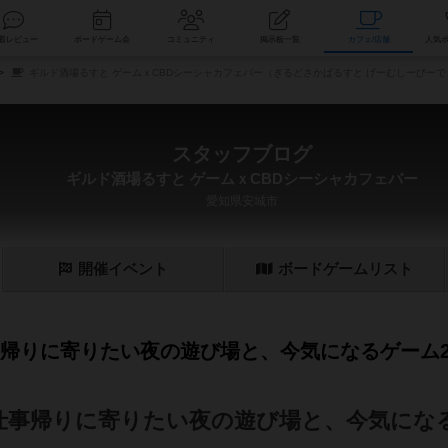
索
新着レビュー
ボードゲーム会
コミュニティ
掲示板一覧
カ
ギルド酒場るすと ゲームｘCBDシーシャカフェバー（ぎるどさかばるすと げーむしーびー
スタッフブログ
ギルド酒場るすと ゲームｘCBDシーシャカフェバー
愛知県安城市
開催
イベント
ボード
ゲーム
リスト
仕事帰りに寄りたい夜の遊び場と、今気になるゲーム
】仕事帰りに寄りたい夜の遊び場と、今気にな