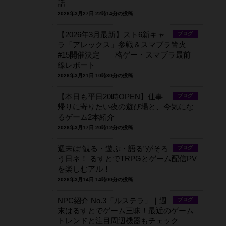
話
2026年3月27日 22時14分の投稿
【2026年3月最新】スト6新キャ
ブログ
ラ「アレックス」参戦＆スマブラ篝火
#15開催決定――格ゲー・スマブラ最前
線レポート
2026年3月21日 10時30分の投稿
【本日も平日20時OPEN】仕事
ブログ
帰りに寄りたい夜の遊び場と、今気にな
るゲーム2本紹介
2026年3月17日 20時12分の投稿
週末は“観る・遊ぶ・語る”がそろ
ブログ
う日ネ！ るすとでTRPGとゲーム配信PV
を楽しむアル！
2026年3月14日 14時00分の投稿
NPC紹介 No.3「ルステラ」｜週
ブログ
末はるすとでゲーム三昧！最近のゲーム
トレンドと注目周辺機器もチェック