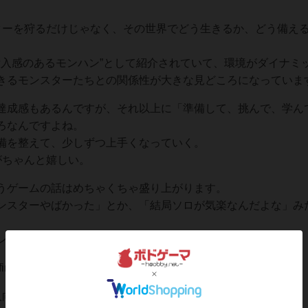
』は、モンスターを狩るだけじゃなく、その世界でどう生きるか、どう備え
進化した没入感のあるモンハン”として紹介されていて、環境がダイナミ
きるモンスターたちとの関係性が大きな見どころになっていま
達成感もあるんですが、それ以上に「準備して、挑んで、学ん
ろなんですよね。
備を整えて、少しずつ上手くなっていく。
がちゃんと嬉しい。
うゲームの話はめちゃくちゃ盛り上がります。
ンスターやばかった」とか、「結局ソロが気楽なんだよな」み
ンハン触ってた人とも話がつながりやすいのが強いです。
itive Edition』
人向け。