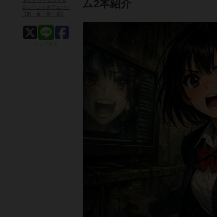
ルスト ゲームｘＣＢ
ム2本紹介
Ｄシーシャカフェバー
【飲・食・遊・吸】
シェアする