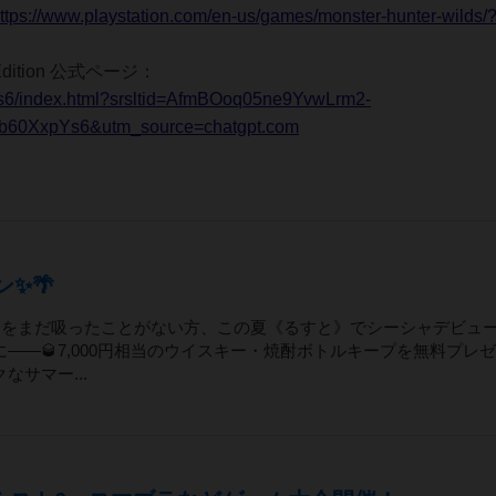
ttps://www.playstation.com/en-us/games/monster-hunter-wilds/
ve Edition 公式ページ：
bas6/index.html?srsltid=AfmBOoq05ne9YvwLrm2-
0XxpYs6&utm_source=chatgpt.com
✨🌴
シャをまだ吸ったことがない方、この夏《るすと》でシーシャデビュ
―🥃7,000円相当のウイスキー・焼酎ボトルキープを無料プレ
サマー...