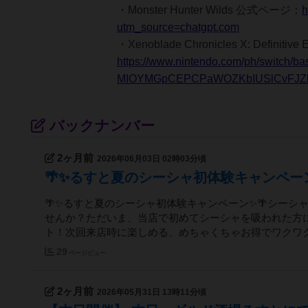
・Monster Hunter Wilds 公式ページ：
h
utm_source=chatgpt.com
・Xenoblade Chronicles X: Definiti
https://www.nintendo.com/ph/switch/
MIOYMGpCEPCPaWOZKbIUSlCvFJZb6
バックナンバー
2ヶ月前
2026年06月03日 02時03分頃
🌴✨るすと夏のシーシャ初体験キャンペーン
🌴✨るすと夏のシーシャ初体験キャンペーン✨🌴シー
せんか？ただいま、当店で初めてシーシャを吸われた方に―
ト！次回来店時に楽しめる、めちゃくちゃお得でワクワクな
29
ページビュー
2ヶ月前
2026年05月31日 13時11分頃