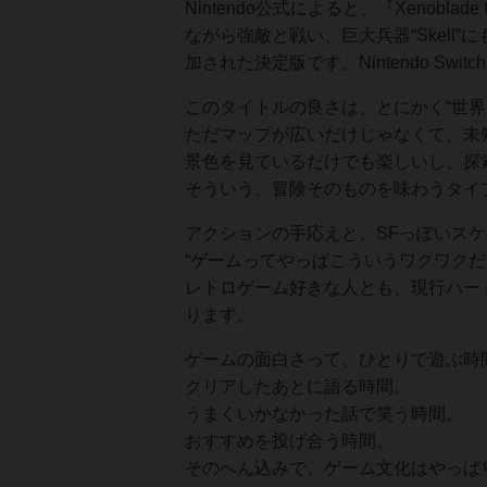
Nintendo公式によると、『Xenoblade 
ながら強敵と戦い、巨大兵器“Skell
加された決定版です。Nintendo Sw
このタイトルの良さは、とにかく“世界
ただマップが広いだけじゃなくて、未
景色を見ているだけでも楽しいし、探
そういう、冒険そのものを味わうタイ
アクションの手応えと、SFっぽいス
“ゲームってやっぱこういうワクワク
レトロゲーム好きな人とも、現行ハー
ります。
ゲームの面白さって、ひとりで遊ぶ時
クリアしたあとに語る時間。
うまくいかなかった話で笑う時間。
おすすめを投げ合う時間。
そのへん込みで、ゲーム文化はやっぱ