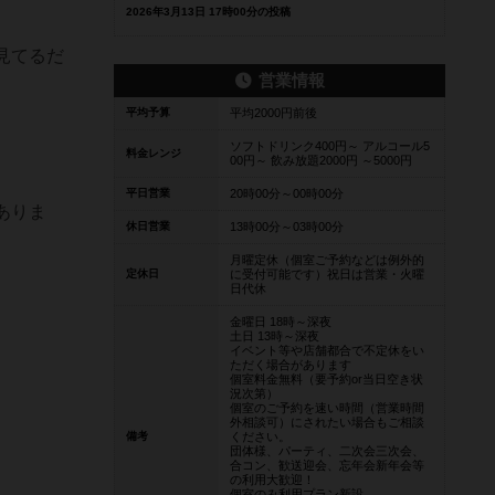
2026年3月13日 17時00分の投稿
見てるだ
営業情報
平均予算
平均2000円前後
ソフトドリンク400円～ アルコール5
料金レンジ
00円～ 飲み放題2000円 ～5000円
平日営業
20時00分～00時00分
ありま
休日営業
13時00分～03時00分
月曜定休（個室ご予約などは例外的
定休日
に受付可能です）祝日は営業・火曜
日代休
金曜日 18時～深夜
土日 13時～深夜
イベント等や店舗都合で不定休をい
ただく場合があります
個室料金無料（要予約or当日空き状
況次第）
個室のご予約を速い時間（営業時間
外相談可）にされたい場合もご相談
備考
ください。
団体様、パーティ、二次会三次会、
合コン、歓送迎会、忘年会新年会等
の利用大歓迎！
個室のみ利用プラン新設