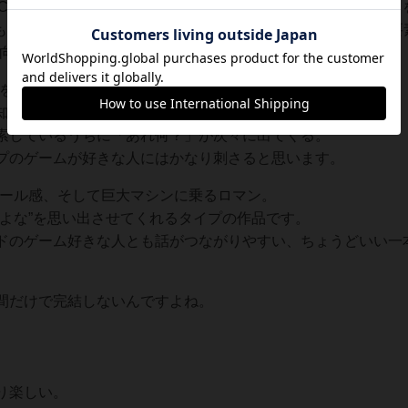
Chronicles X: Definitive Edition』は、広大なオープンワー
”にも乗れるRPGで、ビジュアル強化に加えて新たなストーリー要
itch向けに2025年3月20日発売と案内されています。
を歩く感覚”の濃さ。
知の土地に踏み込んでいく感じが強い。
索しているうちに「あれ何？」が次々に出てくる。
プのゲームが好きな人にはかなり刺さると思います。
ケール感、そして巨大マシンに乗るロマン。
だよな”を思い出させてくれるタイプの作品です。
ドのゲーム好きな人とも話がつながりやすい、ちょうどいい一
間だけで完結しないんですよね。
り楽しい。