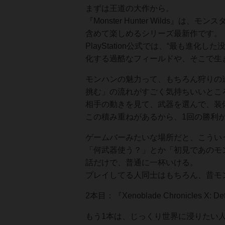
まずは王道の大作から。
『Monster Hunter Wilds
含めて楽しめるシリーズ最新作です。
PlayStation公式では、“最も
化する過酷なフィールドや、そこで生
モンハンの魅力って、もちろん狩りの
挑む」の流れがすごく気持ちいいとこ
相手の動きを見て、武器を選んで、装
この積み重ねがあるから、1回の勝利
ゲームバーみたいな場所だと、こうい
「何武器使う？」とか「初見であのモ
話だけで、普通に一杯いける。
プレイしてる人同士はもちろん、昔モ
2本目：『Xenoblade Chronicles X: Defin
もう1本は、じっくり世界に浸りたい