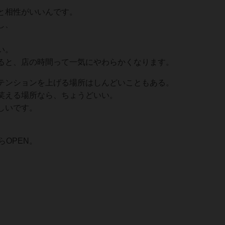
と相性がいいんです。
し、
い。
ると、店の時間って一気にやわらかくなります。
テンションを上げる場所はしんどいこともある。
笑える場所なら、ちょうどいい。
しいです。
らOPEN。