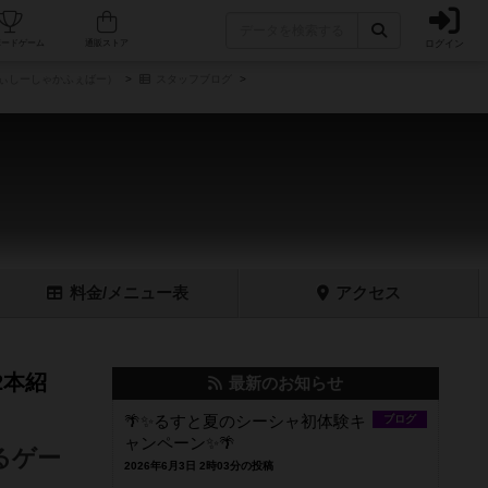
ログイン
フェ/店舗
人気ボードゲーム
通販ストア
でぃしーしゃかふぇばー）
スタッフブログ
料金
/メニュー
表
アクセス
2本紹
最新のお知らせ
🌴✨るすと夏のシーシャ初体験キ
ブログ
ャンペーン✨🌴
るゲー
2026年6月3日 2時03分の投稿