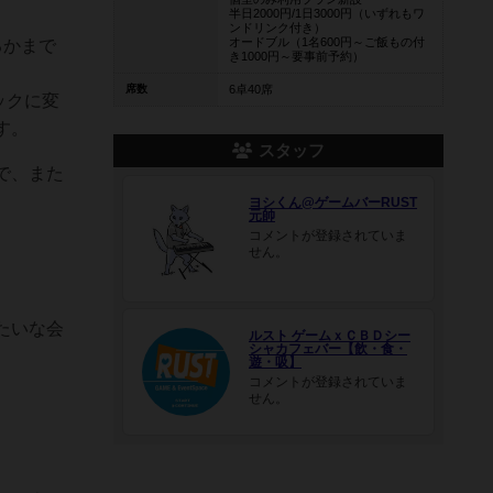
半日2000円/1日3000円（いずれもワ
ンドリンク付き）
オードブル（1名600円～ご飯もの付
るかまで
き1000円～要事前予約）
席数
6卓40席
ックに変
す。
スタッフ
で、また
ヨシくん@ゲームバーRUST
元帥
コメントが登録されていま
せん。
たいな会
ルスト ゲームｘＣＢＤシー
シャカフェバー【飲・食・
遊・吸】
コメントが登録されていま
せん。