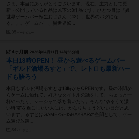
さま、本当にありがとうございます。現在、主力として更
新・公開している作品は以下の3作品です。ひとつ目は『異
世界ゲームバー転生おじさん（42）、世界のバグにな
る。』。ゲームバー、異世界転...
35
ページビュー
4ヶ月前
2026年04月11日 14時56分頃
本日13時OPEN！ 昼から遊べるゲームバー
「ギルド酒場るすと」で、レトロも最新ハー
ドも語ろう
本日もギルド酒場るすとは13時からOPENです。昼の時間か
らゲームに触れて、好きなタイトルの話をして、ちょっと一
杯やったり、シーシャで落ち着いたり。そんな“ゆるくて濃
い時間”を過ごしたい人には、かなりちょうどいい日だと思
います。るすとはGAME×SHISHA×BARの空間として、ゲー
ム遊び放題...
34
ページビュー