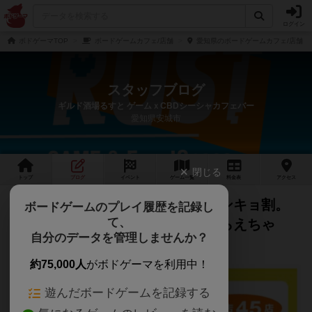
ログイン
ボドゲーマTOP
ボードゲームカフェ/店舗
愛知県のボードゲームカフェ/店舗
スタッフブログ
ギルド酒場るすと ゲームｘCBDシーシャカフェバー
愛知県安城市
閉じる
トップ
ブログ
イベント
ゲーム
一覧
料金
表
アクセス
【サービス】今年もやります！センキョ割。
ボードゲームのプレイ履歴を記録し
て、
選挙に行くだけで追加サービスもらえちゃ
自分のデータを管理しませんか？
う。
約75,000人
がボドゲーマを利用中！
遊んだボードゲームを記録する