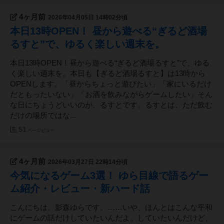
4ヶ月前
2026年04月05日 14時02分頃
本日13時OPEN！ 昼から遊べる“ぎるど酒場
るすと”で、ゆるく楽しい週末を。
本日13時OPEN！昼から遊べる“ぎるど酒場るすと”で、ゆる
く楽しい週末を。本日も【ぎるど酒場るすと】は13時から
OPENします。「昼からちょっと遊びたい」「家にいるだけ
だともったいない」「お酒を飲みながらゲームしたい」そん
な日にちょうどいいのが、るすとです。るすとは、ただ飲む
だけの場所ではな...
51
ページビュー
4ヶ月前
2026年03月27日 22時14分頃
今気になるゲーム3選！ ゆら目線で語るゲー
ム紹介・レビュー・新ハード話
こんにちは。影森ゆらです。……いや、ほんとはこんな平和
にゲームの話だけしていたいんだよ。していたいんだけど、