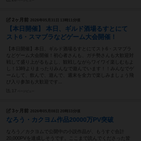
ページビュー
2ヶ月前
2026年05月31日 13時11分頃
【本日開催】 本日、ギルド酒場るすとにて
スト6・スマブラなどゲーム大会開催！
【本日開催】本日、ギルド酒場るすとにてスト6・スマブラ
などゲーム大会開催！初心者さんも、ガチ勢さんも大歓迎対
戦して盛り上がるもよし、観戦しながらワイワイ楽しむもよ
し！13時よりまったりみんなで遊んでいます！！みんなでゲ
ームして、飲んで、遊んで、週末を全力で楽しみましょう飛
び入り参加も大歓迎です...
17
ページビュー
3ヶ月前
2026年05月08日 20時33分頃
なろう・カクヨム作品20000万PV突破
なろう／カクヨムで公開中の小説作品が、もうすぐ合計
20,000PVを達成しそうです。ここまで読んでくださった皆