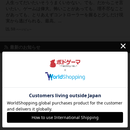
人生ってだいたいそううまくいかない。でも、だからこそ言
いたい。ゲームは偉大。怖いことがあっても、理不尽なこと
があっても、とりあえずコントローラーを握ると少しだけ現
実から逃げられる。最高。...
58
ページビュー
最新のお知らせ
🌴✨るすと夏のシーシャ初体験キャンペーン✨🌴
ブログ
2026年6月3日 2時03分の投稿
【本日開催】 本日、ギルド酒場るすとにて スト6・ス
ブログ
マブラなどゲーム大会開催！
2026年5月31日 13時11分の投稿
なろう・カクヨム作品20000万PV突破
ブログ
2026年5月8日 20時33分の投稿
本日13時OPEN！ 昼から遊べるゲームバー「ギルド酒
ブログ
場るすと」で、レトロも最新ハードも語ろう