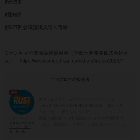
♯安城市
♯愛知県
♯第27回参議院議員通常選挙
©センキョ割安城実施委員会（中部土地開発株式会社さ
ん） https://www.smoothkan.com/diary/index/2025/7
このブログの投稿者
勇者
新名：ルストゲームアンドイベントスペース
（RUST GAME AND EVENT SPACE) ”飲む・食
べる・遊ぶ・吸う”のすべてがここに！！ コスプレ
歓迎！撮影会OK（半個室あり）カラオケ利用可 ゲ
ルスト ゲームｘ
ＣＢＤシーシャカ
ーム会、歓送迎会、忘年会、合コンコンパ、パーテ
フェバー【飲・
ィ、二次会、各種イベント、講座・セミナー・勉強
食・遊・吸】
会 のご利用にも。 CBDシーシャ喫煙体験可能！！