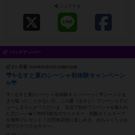
（ニコチン・ノンニコチンあり） カウンター側ス
シェアする
ペースでIQOS/加熱式タバコ/電子タバコのみ喫煙可
能となりました（完全分煙） <各種イベント開催中
> 毎月1回以上 TRPGゲーム会 （GM随時募集中）
毎週金曜 カジノゲーム（ブラックジャック、ポー
カー他）練習会 毎週水曜 パチンコ/パチスロBAR
隔週日曜 蟲神器/イジンデン大会 隔週日曜 ブラ
ックジャック・ポーカー大会 第4土曜日 オールナ
イトゲーム会 不定期開催 おすすめアニメ・映画
バックナンバー
PR大会 不定期開催 レトロゲームBAR イベント主
催者割引＆ポイントあり。 ウェルカムゲームサー
2ヶ月前
2026年06月03日 02時03分頃
ビス実施中
🌴✨るすと夏のシーシャ初体験キャンペーン
✨🌴
🌴✨るすと夏のシーシャ初体験キャンペーン✨🌴シーシャを
まだ吸ったことがない方、この夏《るすと》でシーシャデビ
ューしませんか？ただいま、当店で初めてシーシャを吸われ
た方に――🥃7,000円相当のウイスキー・焼酎ボトルキープ
を無料プレゼント！次回来店時に楽しめる、めちゃくちゃお
得でワクワクなサマー...
28