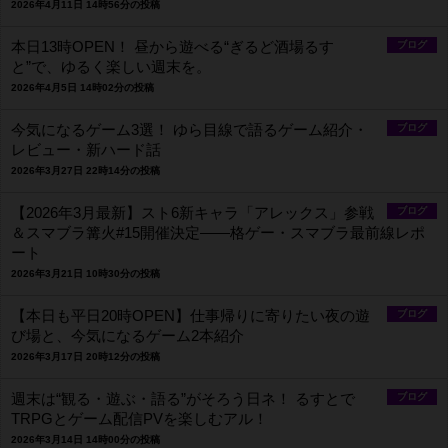
2026年4月11日 14時56分の投稿
本日13時OPEN！ 昼から遊べる“ぎるど酒場るす
ブログ
と”で、ゆるく楽しい週末を。
2026年4月5日 14時02分の投稿
今気になるゲーム3選！ ゆら目線で語るゲーム紹介・
ブログ
レビュー・新ハード話
2026年3月27日 22時14分の投稿
【2026年3月最新】スト6新キャラ「アレックス」参戦
ブログ
＆スマブラ篝火#15開催決定――格ゲー・スマブラ最前線レポ
ート
2026年3月21日 10時30分の投稿
【本日も平日20時OPEN】仕事帰りに寄りたい夜の遊
ブログ
び場と、今気になるゲーム2本紹介
2026年3月17日 20時12分の投稿
週末は“観る・遊ぶ・語る”がそろう日ネ！ るすとで
ブログ
TRPGとゲーム配信PVを楽しむアル！
2026年3月14日 14時00分の投稿