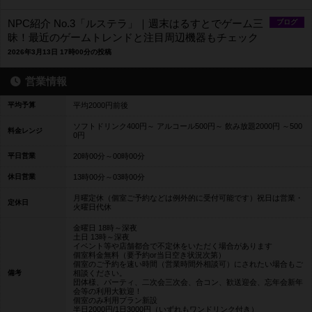
NPC紹介 No.3「ルステラ」｜週末はるすとでゲーム三
ブログ
昧！最近のゲームトレンドと注目周辺機器もチェック
2026年3月13日 17時00分の投稿
営業情報
平均予算
平均2000円前後
ソフトドリンク400円～ アルコール500円～ 飲み放題2000円 ～500
料金レンジ
0円
平日営業
20時00分～00時00分
休日営業
13時00分～03時00分
月曜定休（個室ご予約などは例外的に受付可能です）祝日は営業・
定休日
火曜日代休
金曜日 18時～深夜
土日 13時～深夜
イベント等や店舗都合で不定休をいただく場合があります
個室料金無料（要予約or当日空き状況次第）
個室のご予約を速い時間（営業時間外相談可）にされたい場合もご
備考
相談ください。
団体様、パーティ、二次会三次会、合コン、歓送迎会、忘年会新年
会等の利用大歓迎！
個室のみ利用プラン新設
半日2000円/1日3000円（いずれもワンドリンク付き）