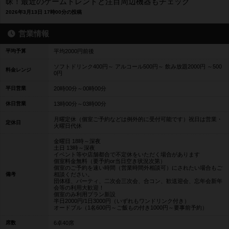
昧！最近のゲームトレンドと注目周辺機器もチェック
2026年3月13日 17時00分の投稿
営業情報
平均予算
平均2000円前後
ソフトドリンク400円～ アルコール500円～ 飲み放題2000円 ～500
料金レンジ
0円
平日営業
20時00分～00時00分
休日営業
13時00分～03時00分
月曜定休（個室ご予約などは例外的に受付可能です）祝日は営業・
定休日
火曜日代休
金曜日 18時～深夜
土日 13時～深夜
イベント等や店舗都合で不定休をいただく場合があります
個室料金無料（要予約or当日空き状況次第）
個室のご予約を速い時間（営業時間外相談可）にされたい場合もご
備考
相談ください。
団体様、パーティ、二次会三次会、合コン、歓送迎会、忘年会新年
会等の利用大歓迎！
個室のみ利用プラン新設
半日2000円/1日3000円（いずれもワンドリンク付き）
オードブル（1名600円～ご飯もの付き1000円～要事前予約）
席数
6卓40席