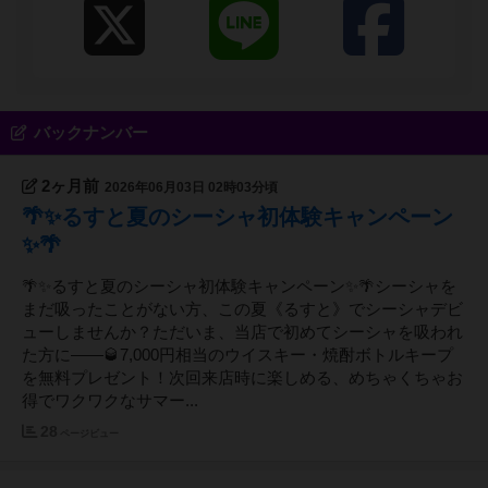
> 毎月1回以上 TRPGゲーム会 （GM随時募集中）
毎週金曜 カジノゲーム（ブラックジャック、ポー
カー他）練習会 毎週水曜 パチンコ/パチスロBAR
隔週日曜 蟲神器/イジンデン大会 隔週日曜 ブラ
ックジャック・ポーカー大会 第4土曜日 オールナ
イトゲーム会 不定期開催 おすすめアニメ・映画
バックナンバー
PR大会 不定期開催 レトロゲームBAR イベント主
催者割引＆ポイントあり。 ウェルカムゲームサー
2ヶ月前
2026年06月03日 02時03分頃
ビス実施中
🌴✨るすと夏のシーシャ初体験キャンペーン
✨🌴
🌴✨るすと夏のシーシャ初体験キャンペーン✨🌴シーシャを
まだ吸ったことがない方、この夏《るすと》でシーシャデビ
ューしませんか？ただいま、当店で初めてシーシャを吸われ
た方に――🥃7,000円相当のウイスキー・焼酎ボトルキープ
を無料プレゼント！次回来店時に楽しめる、めちゃくちゃお
得でワクワクなサマー...
28
ページビュー