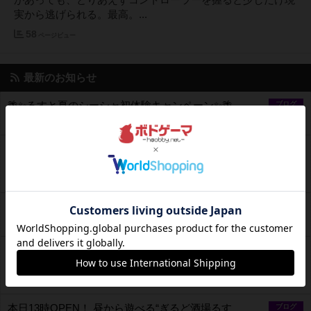
があっても、とりあえずコントローラーを握ると少しだけ現
実から逃げられる。最高。...
58
ページビュー
最新のお知らせ
🌴✨るすと夏のシーシャ初体験キャンペーン✨🌴
ブログ
2026年6月3日 2時03分の投稿
【本日開催】 本日、ギルド酒場るすとにて スト6・ス
ブログ
マブラなどゲーム大会開催！
2026年5月31日 13時11分の投稿
なろう・カクヨム作品20000万PV突破
ブログ
2026年5月8日 20時33分の投稿
本日13時OPEN！ 昼から遊べるゲームバー「ギルド酒
ブログ
場るすと」で、レトロも最新ハードも語ろう
2026年4月11日 14時56分の投稿
本日13時OPEN！ 昼から遊べる“ぎるど酒場るす
ブログ