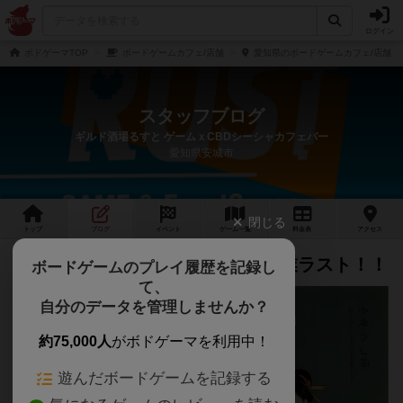
ログイン
ボドゲーマTOP
ボードゲームカフェ/店舗
愛知県のボードゲームカフェ/店舗
スタッフブログ
ギルド酒場るすと ゲームｘCBDシーシャカフェバー
愛知県安城市
閉じる
トップ
ブログ
イベント
ゲーム
一覧
料金
表
アクセス
【OPEN】ゴールデンウィーク営業ラスト！！
ボードゲームのプレイ履歴を記録し
て、
自分のデータを管理しませんか？
約75,000人
がボドゲーマを利用中！
遊んだボードゲームを記録する