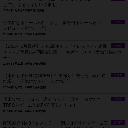
と”で、ゆるく楽しい週末を。
2026年4月5日 14時02分の投稿
今気になるゲーム3選！ ゆら目線で語るゲーム紹介・
ブログ
レビュー・新ハード話
2026年3月27日 22時14分の投稿
【2026年3月最新】スト6新キャラ「アレックス」参戦
ブログ
＆スマブラ篝火#15開催決定――格ゲー・スマブラ最前線レポ
ート
2026年3月21日 10時30分の投稿
【本日も平日20時OPEN】仕事帰りに寄りたい夜の遊
ブログ
び場と、今気になるゲーム2本紹介
2026年3月17日 20時12分の投稿
週末は“観る・遊ぶ・語る”がそろう日ネ！ るすとで
ブログ
TRPGとゲーム配信PVを楽しむアル！
2026年3月14日 14時00分の投稿
NPC紹介 No.3「ルステラ」｜週末はるすとでゲーム三
ブログ