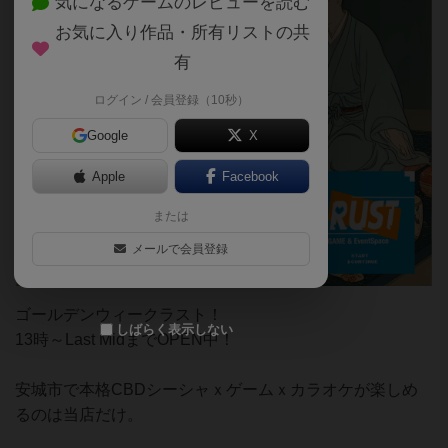
気になるゲームのレビューを読む
お気に入り作品・所有リストの共
有
ログイン / 会員登録（10秒）
Google
X
Apple
Facebook
または
メールで会員登録
ゴールデンウィークラスト！
しばらく表示しない
13時～Last MidまでOPEN中！
安城市で本格CBDシーシャｘゲームｘカラオケが楽しめ
るのは当店だけ。