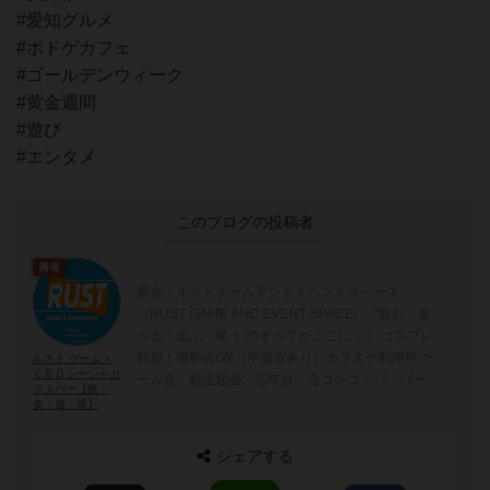
#愛知グルメ
#ボドゲカフェ
#ゴールデンウィーク
#黄金週間
#遊び
#エンタメ
このブログの投稿者
勇者
新名：ルストゲームアンドイベントスペース
（RUST GAME AND EVENT SPACE) ”飲む・食
べる・遊ぶ・吸う”のすべてがここに！！ コスプレ
歓迎！撮影会OK（半個室あり）カラオケ利用可 ゲ
ルスト ゲームｘ
ＣＢＤシーシャカ
ーム会、歓送迎会、忘年会、合コンコンパ、パーテ
フェバー【飲・
ィ、二次会、各種イベント、講座・セミナー・勉強
食・遊・吸】
会 のご利用にも。 CBDシーシャ喫煙体験可能！！
（ニコチン・ノンニコチンあり） カウンター側ス
シェアする
ペースでIQOS/加熱式タバコ/電子タバコのみ喫煙可
能となりました（完全分煙） <各種イベント開催中