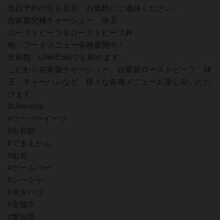
当日予約の方も是非、お気軽にご連絡ください。
自家製究極チャーシュー、味玉
ローストビーフ＆ローストビーフ丼
他、フードメニュー各種展開中！
出前館、UberEatsでも頼めます。
こだわり自家製チャーシュー、自家製ローストビーフ、味
玉、チャーハンなど、様々な各種メニューお楽しみいただ
けます。
#Ubereats
#ウーバーイーツ
#出前館
#でまえかん
#出前
#ゲームバー
#シーシャ
#水タバコ
#安城市
#愛知県