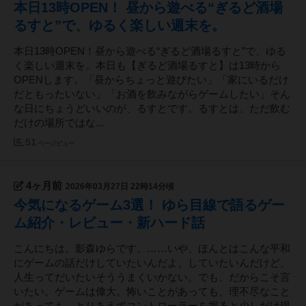
本日13時OPEN！ 昼から遊べる“ぎるど酒場
るすと”で、ゆるく楽しい週末を。
本日13時OPEN！昼から遊べる“ぎるど酒場るすと”で、ゆる
く楽しい週末を。本日も【ぎるど酒場るすと】は13時から
OPENします。「昼からちょっと遊びたい」「家にいるだけ
だともったいない」「お酒を飲みながらゲームしたい」そん
な日にちょうどいいのが、るすとです。るすとは、ただ飲む
だけの場所ではな...
51
ページビュー
4ヶ月前
2026年03月27日 22時14分頃
今気になるゲーム3選！ ゆら目線で語るゲー
ム紹介・レビュー・新ハード話
こんにちは。影森ゆらです。……いや、ほんとはこんな平和
にゲームの話だけしていたいんだよ。していたいんだけど、
人生ってだいたいそううまくいかない。でも、だからこそ言
いたい。ゲームは偉大。怖いことがあっても、理不尽なこと