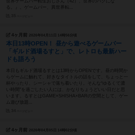
世界ゲームバー転生おじさん（42）、世界のバグにな
る。』。ゲームバー、異世界転...
35
ページビュー
4ヶ月前
2026年04月11日 14時56分頃
本日13時OPEN！ 昼から遊べるゲームバー
「ギルド酒場るすと」で、レトロも最新ハー
ドも語ろう
本日もギルド酒場るすとは13時からOPENです。昼の時間か
らゲームに触れて、好きなタイトルの話をして、ちょっと一
杯やったり、シーシャで落ち着いたり。そんな“ゆるくて濃
い時間”を過ごしたい人には、かなりちょうどいい日だと思
います。るすとはGAME×SHISHA×BARの空間として、ゲー
ム遊び放題...
34
ページビュー
4ヶ月前
2026年04月05日 14時02分頃