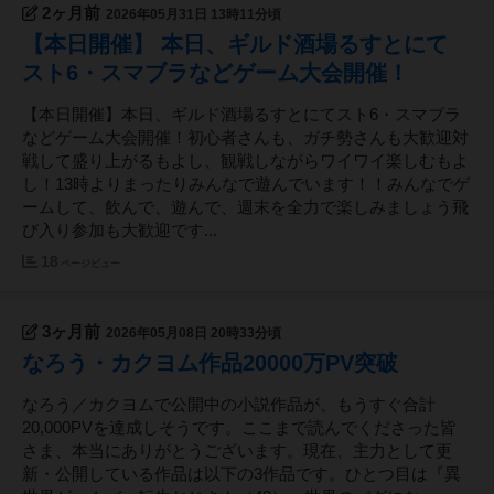
2ヶ月前
2026年05月31日 13時11分頃
【本日開催】 本日、ギルド酒場るすとにて
スト6・スマブラなどゲーム大会開催！
【本日開催】本日、ギルド酒場るすとにてスト6・スマブラ
などゲーム大会開催！初心者さんも、ガチ勢さんも大歓迎対
戦して盛り上がるもよし、観戦しながらワイワイ楽しむもよ
し！13時よりまったりみんなで遊んでいます！！みんなでゲ
ームして、飲んで、遊んで、週末を全力で楽しみましょう飛
び入り参加も大歓迎です...
18
ページビュー
3ヶ月前
2026年05月08日 20時33分頃
なろう・カクヨム作品20000万PV突破
なろう／カクヨムで公開中の小説作品が、もうすぐ合計
20,000PVを達成しそうです。ここまで読んでくださった皆
さま、本当にありがとうございます。現在、主力として更
新・公開している作品は以下の3作品です。ひとつ目は『異