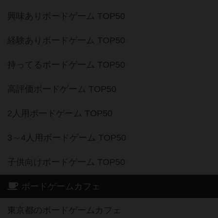
興味ありボードゲーム TOP50
経験ありボードゲーム TOP50
持ってるボードゲーム TOP50
高評価ボードゲーム TOP50
2人用ボードゲーム TOP50
3～4人用ボードゲーム TOP50
子供向けボードゲーム TOP50
ボードゲームカフェ
東京都のボードゲームカフェ