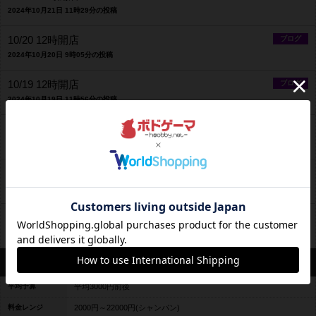
2024年10月21日 11時29分の投稿
10/20 12時開店
ブログ
2024年10月20日 9時05分の投稿
10/19 12時開店
ブログ
2024年10月19日 11時56分の投稿
10/18 13時開店
ブログ
2024年10月18日 11時11分の投稿
10/15 13時開店
ブログ
2024年10月15日 11時05分の投稿
10/14 12時開店
ブログ
2024年10月14日 10時05分の投稿
営業情報
平均予算
平均3000円前後
料金レンジ
2000円～22000円(シャンパン)