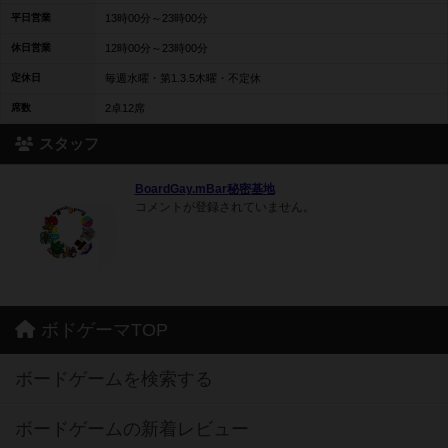
平日営業
13時00分～23時00分
休日営業
12時00分～23時00分
定休日
毎週水曜・第1.3.5木曜・不定休
席数
2卓12席
スタッフ
BoardGay.mBar秘密基地
コメントが登録されていません。
ボドゲーマTOP
ボードゲームを検索する
ボードゲームの新着レビュー