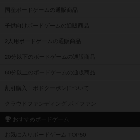
国産ボードゲームの通販商品
子供向けボードゲームの通販商品
2人用ボードゲームの通販商品
20分以下のボードゲームの通販商品
60分以上のボードゲームの通販商品
割引購入！ボドクーポンについて
クラウドファンディング ボドファン
おすすめボードゲーム
お気に入りボードゲーム TOP50