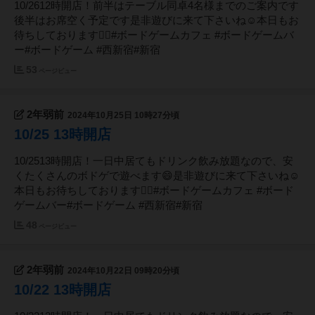
10/2612時開店！前半はテーブル同卓4名様までのご案内です
後半はお席空く予定です是非遊びに来て下さいね☺️本日もお
待ちしております🙇‍♂️#ボードゲームカフェ #ボードゲームバ
ー#ボードゲーム #西新宿#新宿
53
ページビュー
2年弱前
2024年10月25日 10時27分頃
10/25 13時開店
10/2513時開店！一日中居てもドリンク飲み放題なので、安
くたくさんのボドゲで遊べます😄是非遊びに来て下さいね☺️
本日もお待ちしております🙇‍♂️#ボードゲームカフェ #ボード
ゲームバー#ボードゲーム #西新宿#新宿
48
ページビュー
2年弱前
2024年10月22日 09時20分頃
10/22 13時開店