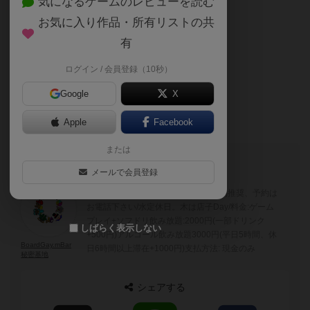
気になるゲームのレビューを読む
#ボードゲームカフェ
お気に入り作品・所有リストの共
#ボードゲームバー
有
#ボードゲーム
ログイン / 会員登録（10秒）
#西新宿
Google
X
#新宿
Apple
Facebook
または
このブログの投稿者
メールで会員登録
大賢者
皆で仲良く安く長く遊べるお店🌈予約推奨、予約は
お電話下さい/水定休日。木は店子Day/料金:ゲーム
プレイ+ソフドリ飲み放題:2000円(一部ドリンク
しばらく表示しない
+500円)アルコール飲み放題3000円(平日5時間、休
BoardGay.mBar
日6時間以上滞在+1000円)支払方法: 現金のみ
秘密基地
シェアする