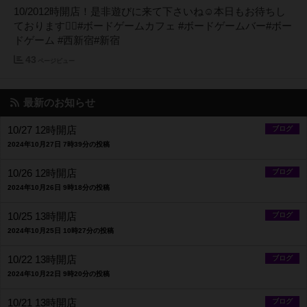
10/2012時開店！是非遊びに来て下さいね☺️本日もお待ちし
ております🙇‍♂️#ボードゲームカフェ #ボードゲームバー#ボー
ドゲーム #西新宿#新宿
43
ページビュー
最新のお知らせ
10/27 12時開店
ブログ
2024年10月27日 7時39分の投稿
10/26 12時開店
ブログ
2024年10月26日 9時18分の投稿
10/25 13時開店
ブログ
2024年10月25日 10時27分の投稿
10/22 13時開店
ブログ
2024年10月22日 9時20分の投稿
10/21 13時開店
ブログ