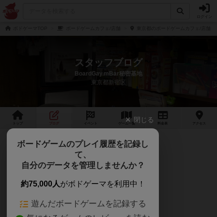
ログイン
ボドゲーマTOP
ボードゲームカフェ/店舗
東京都のボードゲームカフェ/店舗
スタッフブログ
BoardGay.mBar秘密基地
東京都新宿区
閉じる
トップ
ブログ
イベント
ゲーム
一覧
料金
表
アクセス
10/7 13時開店
ボードゲームのプレイ履歴を記録し
て、
10/7 13時開店！
自分のデータを管理しませんか？
平日も是非遊びに来て下さい☺️
約75,000人
がボドゲーマを利用中！
本日もお待ちしております🙇‍♂️
遊んだボードゲームを記録する