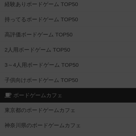
経験ありボードゲーム TOP50
持ってるボードゲーム TOP50
高評価ボードゲーム TOP50
2人用ボードゲーム TOP50
3～4人用ボードゲーム TOP50
子供向けボードゲーム TOP50
ボードゲームカフェ
東京都のボードゲームカフェ
神奈川県のボードゲームカフェ