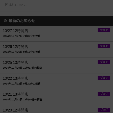
43
ページビュー
最新のお知らせ
10/27 12時開店
ブログ
2024年10月27日 7時39分の投稿
10/26 12時開店
ブログ
2024年10月26日 9時18分の投稿
10/25 13時開店
ブログ
2024年10月25日 10時27分の投稿
10/22 13時開店
ブログ
2024年10月22日 9時20分の投稿
10/21 13時開店
ブログ
2024年10月21日 11時29分の投稿
10/20 12時開店
ブログ