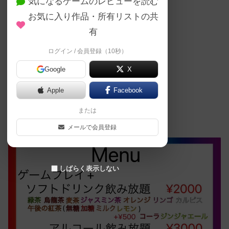
気になるゲームのレビューを読む
是非遊びに来て下さい！
お気に入り作品・所有リストの共
本日もお待ちしております！
有
#ボードゲームカフェ
ログイン / 会員登録（10秒）
#ボードゲームバー
Google
X
#ボードゲーム
Apple
Facebook
#西新宿
または
メールで会員登録
#新宿
しばらく表示しない