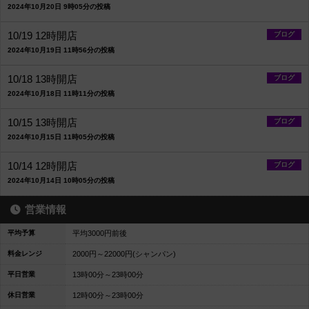
2024年10月20日 9時05分の投稿
10/19 12時開店
ブログ
2024年10月19日 11時56分の投稿
10/18 13時開店
ブログ
2024年10月18日 11時11分の投稿
10/15 13時開店
ブログ
2024年10月15日 11時05分の投稿
10/14 12時開店
ブログ
2024年10月14日 10時05分の投稿
営業情報
平均予算
平均3000円前後
料金レンジ
2000円～22000円(シャンパン)
平日営業
13時00分～23時00分
休日営業
12時00分～23時00分