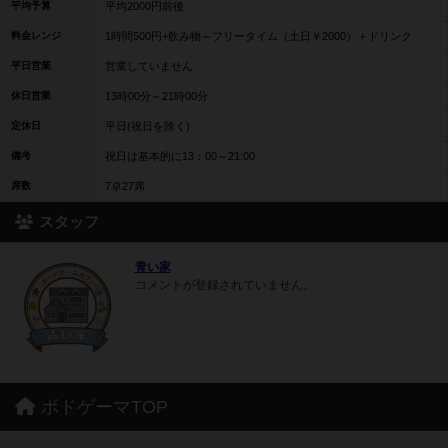
平均予算
平均2000円前後
料金レンジ
1時間500円+飲み物～フリータイム（土日￥2000）＋ドリンク
平日営業
営業していません
休日営業
13時00分～21時00分
定休日
平日(祝日を除く)
備考
祝日は基本的に13：00～21:00
席数
7卓27席
スタッフ
青い家
コメントが登録されていません。
ボドゲーマTOP