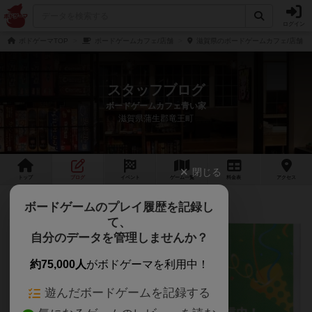
ログイン
ボドゲーマTOP
ボードゲームカフェ/店舗
滋賀県のボードゲームカフェ/店舗
スタッフブログ
ボードゲームカフェ青い家
滋賀県蒲生郡竜王町
閉じる
トップ
ブログ
イベント
ゲーム
一覧
料金
表
アクセス
青い家公式ライン
ボードゲームのプレイ履歴を記録し
て、
自分のデータを管理しませんか？
約75,000人
がボドゲーマを利用中！
遊んだボードゲームを記録する