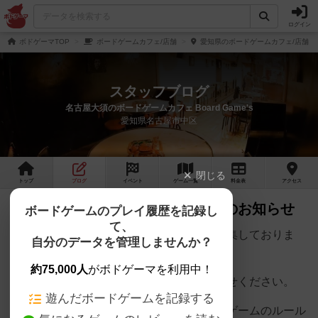
ログイン
ボドゲーマTOP
ボードゲームカフェ/店舗
愛知県のボードゲームカフェ/店舗
スタッフブログ
名古屋大須のボードゲームカフェ Board Game's
愛知県名古屋市中区
閉じる
トップ
ブログ
イベント
ゲーム
一覧
料金
表
アクセス
【求人】アルバイトスタッフ募集のお知らせ
ボードゲームのプレイ履歴を記録し
て、
当店では一緒に働いて頂けるスタッフを募集しておりま
自分のデータを管理しませんか？
す。
約75,000人
がボドゲーマを利用中！
未経験の方もお気軽にご応募、お問い合わせください。
遊んだボードゲームを記録する
ボードゲームに詳しい必要はなく、難しいゲームのルール