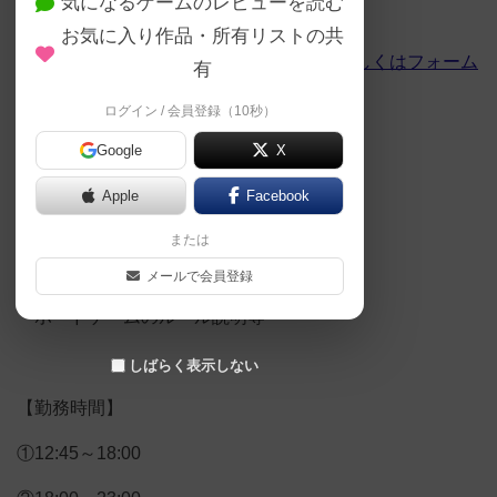
気になるゲームのレビューを読む
を覚えて頂く必要はございません。
お気に入り作品・所有リストの共
ご応募は
予約、お問い合わせのライン、もしくはフォーム
有
からご連絡をお願い致します。
ログイン / 会員登録（10秒）
Google
X
【仕事内容】
Apple
Facebook
・お客様への接客
または
・清掃
メールで会員登録
・ボードゲームのルール説明等
しばらく表示しない
【勤務時間】
①12:45～18:00