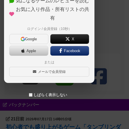
気になるゲームのレビューを読む
このブログの投稿者
お気に入り作品・所有リストの共
国王
有
ログイン / 会員登録（10秒）
自己紹介文が未設定のユーザーです
Google
X
名古屋大須のボー
ドゲームカフェ
Board Game's
Apple
Facebook
シェアする
または
メールで会員登録
しばらく表示しない
バックナンバー
21日前
2026年07月17日 14時05分頃
初心者でも盛り上がるゲーム「タンブリンダ