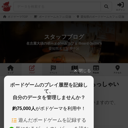
ログイン
ボドゲーマTOP
ボードゲームカフェ/店舗
愛知県のボードゲームカフェ/店舗
スタッフブログ
名古屋大須のボードゲームカフェ Board Game's
愛知県名古屋市中区
閉じる
トップ
ブログ
イベント
ゲーム
一覧
料金
表
アクセス
3/21(金) 18時から相席希望の方いらっしゃい
ボードゲームのプレイ履歴を記録し
て、
ます
自分のデータを管理しませんか？
3/21(金) 18時から相席希望の方いらっしゃいますので、
約75,000人
がボドゲーマを利用中！
お一人様もお気軽にお越しくださいませ。
遊んだボードゲームを記録する