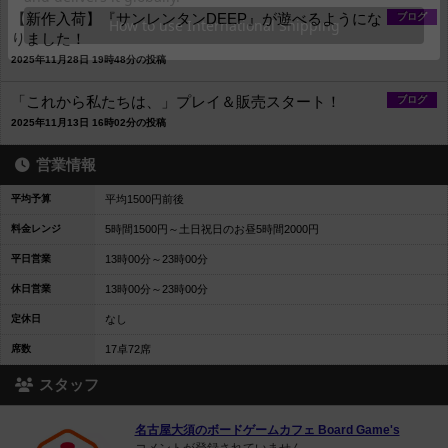
【新作入荷】『サンレンタンDEEP』が遊べるようにな
ブログ
りました！
2025年11月28日 19時48分の投稿
「これから私たちは、」プレイ＆販売スタート！
ブログ
2025年11月13日 16時02分の投稿
営業情報
平均予算
平均1500円前後
料金レンジ
5時間1500円～土日祝日のお昼5時間2000円
平日営業
13時00分～23時00分
休日営業
13時00分～23時00分
定休日
なし
席数
17卓72席
スタッフ
名古屋大須のボードゲームカフェ Board Game's