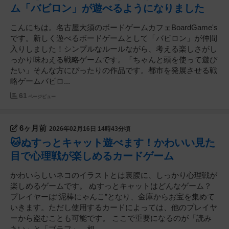
ム「バビロン」が遊べるようになりました
こんにちは。名古屋大須のボードゲームカフェBoardGame's
です。新しく遊べるボードゲームとして「バビロン」が仲間
入りしました！シンプルなルールながら、考える楽しさがし
っかり味わえる戦略ゲームです。「ちゃんと頭を使って遊び
たい」そんな方にぴったりの作品です。都市を発展させる戦
略ゲームバビロ...
61
ページビュー
6ヶ月前
2026年02月16日 14時43分頃
🐱ぬすっとキャット遊べます！かわいい見た
目で心理戦が楽しめるカードゲーム
かわいらしいネコのイラストとは裏腹に、しっかり心理戦が
楽しめるゲームです。 ぬすっとキャットはどんなゲーム？
プレイヤーは“泥棒にゃんこ”となり、金庫からお宝を集めて
いきます。ただし使用するカードによっては、他のプレイヤ
ーから盗むことも可能です。 ここで重要になるのが「読み