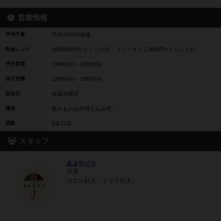
営業情報
平均予算
平均1500円前後
料金レンジ
1時間500円+ドリンク代～フリータイム3000円+ドリンク代
平日営業
13時00分～23時00分
休日営業
13時00分～23時00分
定休日
毎週水曜日
備考
飲みもの以外持ち込み可。
席数
6卓31席
スタッフ
あまやどり
店長
カエル好き。トリテ好き。