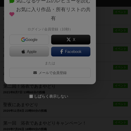
気になるゲームのレビューを読む
最新のお知らせ
お気に入り作品・所有リストの共
第四回！浴衣であまやどり
イベント
有
2023年7月29日 14時25分の投稿
ログイン / 会員登録（10秒）
第三回！浴衣であまやどり
イベント
2022年8月5日 13時19分の投稿
Google
X
第二回！聖夜にあまやどり
イベント
Apple
Facebook
2021年12月2日 11時52分の投稿
または
仮装であまやどり
イベント
メールで会員登録
2021年10月21日 15時47分の投稿
第二回！浴衣であまやどり
イベント
2021年8月7日 13時40分の投稿
しばらく表示しない
聖夜にあまやどり
イベント
2020年12月8日 23時50分の投稿
第一回 浴衣であまやどりキャンペーン！
イベント
2020年7月26日 18時05分の投稿