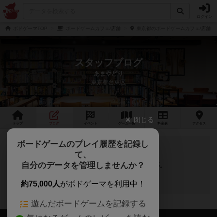
ログイン
ボドゲーマTOP
ボードゲームカフェ/店舗
東京都のボードゲームカフェ/店舗
スタッフブログ
あまやどり
東京都台東区
閉じる
トップ
ブログ
イベント
ゲーム
一覧
料金
表
アクセス
ボードゲームのプレイ履歴を記録し
て、
自分のデータを管理しませんか？
スタッフブログの投稿はありません
約75,000人
がボドゲーマを利用中！
遊んだボードゲームを記録する