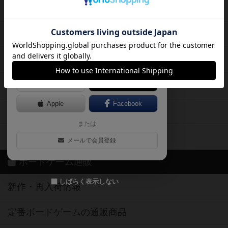
ボードゲーム会情報
気になるゲームのレビューを読む
お気に入り作品・所有リストの共
メカニクス特集
有
掲示板・トピックス
ログイン / 会員登録（10秒）
Google
X
ボドとも・会員一覧
Apple
Facebook
ボードゲーム業界コラム
または
ボドゲーマご利用案内
メールで会員登録
ボードゲーム通販
しばらく表示しない
新作・再入荷情報
定番ボードゲームの通販商品