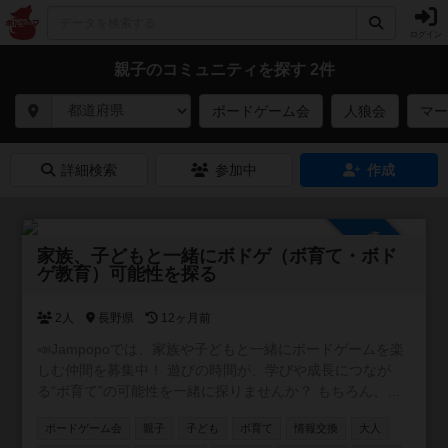
ログイン
親子のコミュニティを探す 2件
ボードゲーム会
人狼会
マー
詳細検索
参加中
作成
参加自由
家族、子どもと一緒にボドゲ（ボ育て・ボド
ゲ教育）可能性を探る
2人
長野県
12ヶ月前
📣Jampopoでは、家族や子どもと一緒にボードゲームを楽
しむ仲間を募集中！ 遊びの時間が、学びや成長につなが
る“ボ育て”の可能性を一緒に探りませんか？ もちろん、大
人だけの参加や「ひとりでゆるっと楽しみたい」という方
ボードゲーム会
親子
子ども
ボ育て
情報交換
大人
も大歓迎。 ボドゲ初心者も大丈夫！ルールの説明やおすす