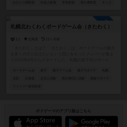
めゲームもシェアしていきます◎ ボードゲームを通して、
おひとり様歓迎
社会人歓迎
学生歓迎
初心者歓迎
キッズ
つながり、笑って、学べる。 そんなJampopoコミュニテ
ィ、これからゆっくり育てていきます🎲 最新情報は
Instagramで発信中！ ▶ @jampopo_bg をフォローして、
参加自由
ボドゲ仲間になりましょう♪
札幌北わくわくボードゲーム会（きたわく）
https://www.instagram.com/jampopo_bg/
2人
北海道
12ヶ月前
「きたわく」とは？ 「きたわく」は、ボードゲームの魅力
を多くの方に伝えたいという思いをもったメンバーが集ま
り2023年6月からスタートした、札幌の親子向けボードゲ
ーム体験会です。
ボードゲーム会
親子
親子ゲーム会
親子でボドゲ
札幌
北区
北海道
土日に活動
祝日/祭日に活動
家族でボドゲ
ファミリー参加歓迎
ボドゲーマのアプリ版はこちら