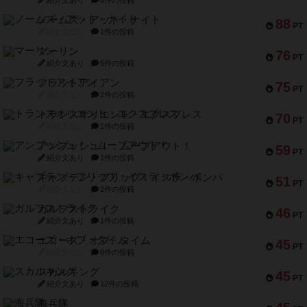
紹介文あり
6件の投稿
ノームズ・アット・ナイト
88
PT
紹介文なし
1件の投稿
マーリン
76
PT
紹介文あり
6件の投稿
フラットアイアン
75
PT
紹介文なし
2件の投稿
トランスオリエント・エクスプレス
70
PT
紹介文なし
1件の投稿
アンブッシュ！：ムーブアウト！
59
PT
紹介文あり
1件の投稿
キャプテン・フリップ：イスラ・ボンバ
51
PT
紹介文なし
2件の投稿
ガルフストライク
46
PT
紹介文あり
1件の投稿
エコーズ・オブ・タイム
45
PT
紹介文なし
8件の投稿
スカルキング
45
PT
紹介文あり
12件の投稿
海兵隊