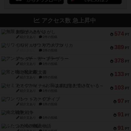
アクセス数 急上昇中
無限まちがいさがし
574
PT
紹介文あり
2件の投稿
リワイルド：サウスアメリカ
389
PT
紹介文なし
2件の投稿
アンダー・ザ・テーブラー
378
PT
紹介文あり
1件の投稿
宵と暁の呪文書
133
PT
紹介文あり
8件の投稿
セミファイナル ～お前はまだ生きている～
103
PT
紹介文あり
1件の投稿
ワン・トゥ・ファイブ
97
PT
紹介文あり
1件の投稿
南北戦争
91
PT
紹介文あり
1件の投稿
ふたつの城の物語
91
PT