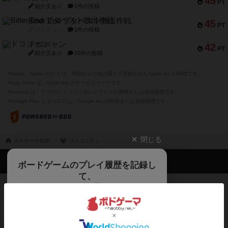
45
PT
紹介文あり
1件の投稿
Bitter End ブタペスト救出作戦
45
PT
紹介文なし
1件の投稿
ドコジャン
42
PT
紹介文あり
10件の投稿
※Apple、Apple のロゴ は、米国および他の国々で登録されたApple Inc.の商標です。
※App Store は、Apple Inc.のサービスマークです。
※Android は、グーグル インコーポレイテッドの商標または登録商標です。
※Google Play とそのロゴは、Google Inc.の商標または登録商標です。
閉じる
ボドゲーマTOP
コミュニティ
ボドゲーマTOP
ボードゲームのプレイ履歴を記録し
て、
ボードゲームを検索する
自分のデータを管理しませんか？
約75,000人
がボドゲーマを利用中！
ボードゲームの新着レビュー
遊んだボードゲームを記録する