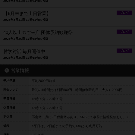
2025年5月31日 18時24分の投稿
【6月末まで土日営業】
ブログ
2025年5月11日 16時41分の投稿
40人以上のご来店 団体予約歓迎◎
ブログ
2025年2月26日 17時48分の投稿
哲学対話 毎月開催中
ブログ
2025年2月26日 17時18分の投稿
営業情報
平均予算
平均2000円前後
料金レンジ
最初の1時間だけ利用500円～時間無制限利用（大人）2000円
平日営業
15時00分～22時00分
休日営業
13時00分～22時00分
定休日
不定休（月に2日程度休みあり。SNSにて事前に情報発信あり。）
備考
※平日は、2日前までの予約で13時から利用可能
席数