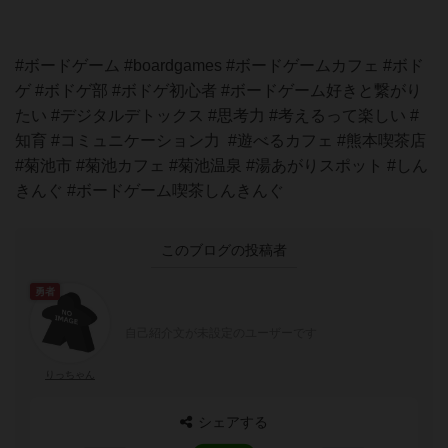
⠀
#ボードゲーム #boardgames #ボードゲームカフェ #ボド
ゲ #ボドゲ部 #ボドゲ初心者 #ボードゲーム好きと繋がり
たい #デジタルデトックス #思考力 #考えるって楽しい #
知育 #コミュニケーション力 #遊べるカフェ #熊本喫茶店
#菊池市 #菊池カフェ #菊池温泉 #湯あがりスポット #しん
きんぐ #ボードゲーム喫茶しんきんぐ
このブログの投稿者
勇者
自己紹介文が未設定のユーザーです
りっちゃん
シェアする