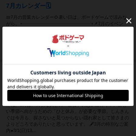
7月カレンダー🗓️
📅7月の営業カレンダー🌻暑い日は、ボードゲームで涼みな
がら。⋆┈┈┈┈┈┈┈┈┈┈┈┈┈┈┈⋆📌7月のイベン
ト・7/18(土)ほーいっぱい菊池体験会@みちくさ15:00〜
17:00・7/20(月)ボドゲ開発会議（現地開催・テストプレイあ
り）・8/1(土)ほーいっぱい菊池体験会@まるかファーム1...
16
ページビュー
5ヶ月前
2026年02月27日 17時37分頃
2026年3月の営業カレンダーをお届けします
🌸
2周年という節目を越え、窓の外も少しずつ春めいてきまし
たね。3月は、大切な人との「最後」の思い出作りや、新し
い季節へ向かうための「ひと休み」が必要な季節。しんきん
ぐは今月も、探さないと見つからない隠れ家として皆さまの
よりどころでありたいと思っています。 🖋3月の特別なご案
内●3/1(日)13...