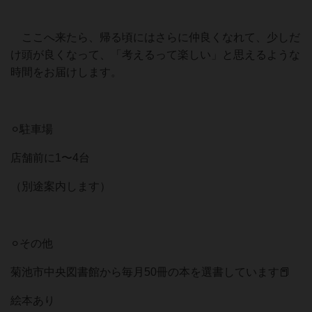
⠀
ここへ来たら、帰る頃にはさらに仲良くなれて、少しだ
け頭が良くなって、「考えるって楽しい」と思えるような
時間をお届けします。⠀
⠀
⚪︎駐車場⠀
店舗前に1〜4台⠀
（別途案内します）⠀
⠀
⚪︎その他⠀
菊池市中央図書館から毎月50冊の本を選書しています📕⠀
絵本あり⠀