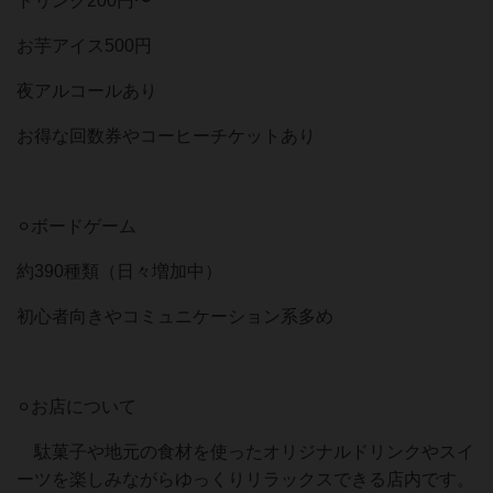
ドリンク200円〜⠀
お芋アイス500円⠀
夜アルコールあり⠀
お得な回数券やコーヒーチケットあり⠀
⠀
⚪︎ボードゲーム⠀
約390種類（日々増加中）⠀
初心者向きやコミュニケーション系多め⠀
⠀
⚪︎お店について⠀
駄菓子や地元の食材を使ったオリジナルドリンクやスイ
ーツを楽しみながらゆっくりリラックスできる店内です。