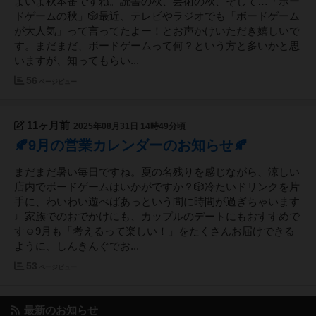
よいよ秋本番ですね。読書の秋、芸術の秋、そして…「ボー
ドゲームの秋」🎲最近、テレビやラジオでも「ボードゲーム
が大人気」って言ってたよー！とお声かけいただき嬉しいで
す。まだまだ、ボードゲームって何？という方と多いかと思
いますが、知ってもらい...
56
ページビュー
11ヶ月前
2025年08月31日 14時49分頃
🍂9月の営業カレンダーのお知らせ🍂
まだまだ暑い毎日ですね。夏の名残りを感じながら、涼しい
店内でボードゲームはいかがですか？🎲冷たいドリンクを片
手に、わいわい遊べばあっという間に時間が過ぎちゃいます
♩家族でのおでかけにも、カップルのデートにもおすすめで
す☺️9月も「考えるって楽しい！」をたくさんお届けできる
ように、しんきんぐでお...
53
ページビュー
最新のお知らせ