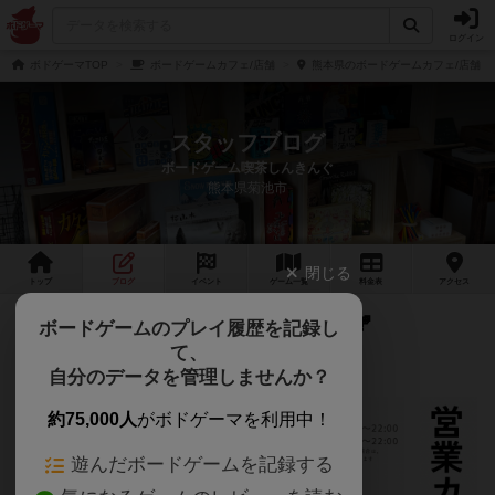
ログイン
ボドゲーマTOP
ボードゲームカフェ/店舗
熊本県のボードゲームカフェ/店舗
スタッフブログ
ボードゲーム喫茶しんきんぐ
熊本県菊池市
閉じる
トップ
ブログ
イベント
ゲーム
一覧
料金
表
アクセス
10月の営業カレンダーのお知らせ🍂
ボードゲームのプレイ履歴を記録し
て、
自分のデータを管理しませんか？
約75,000人
がボドゲーマを利用中！
遊んだボードゲームを記録する