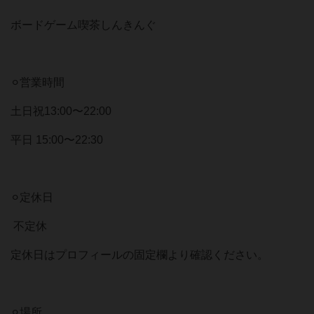
ボードゲーム喫茶しんきんぐ⠀
⠀
⚪︎営業時間⠀
土日祝13:00〜22:00⠀
平日 15:00〜22:30⠀
⠀
⚪︎定休日⠀
不定休⠀
定休日はプロフィールの固定欄より確認ください。⠀
⠀
⚪︎場所⠀